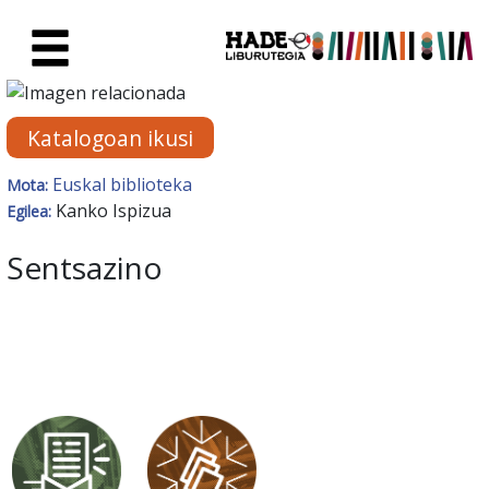
Eduki nagusira joan
Eskuratu berriak Fitxa - Liburu
Katalogoan ikusi
Euskal biblioteka
Mota:
Kanko Ispizua
Egilea:
Sentsazino