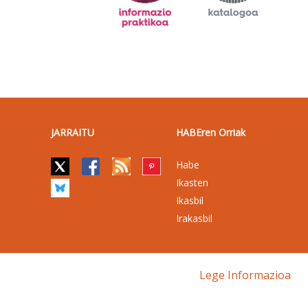
JARRAITU
HABEren Orriak
Habe
Ikasten
Ikasbil
Irakasbil
Lege Informazioa