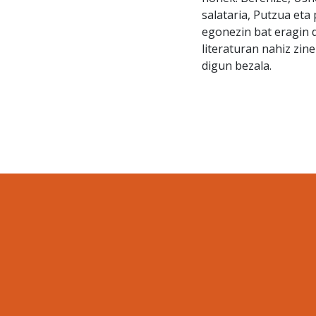
salataria, Putzua eta
egonezin bat eragin d
literaturan nahiz zin
digun bezala.