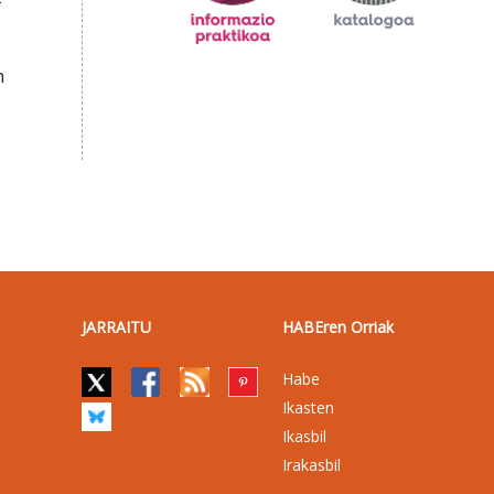
n
JARRAITU
HABEren Orriak
Habe
Ikasten
Ikasbil
Irakasbil