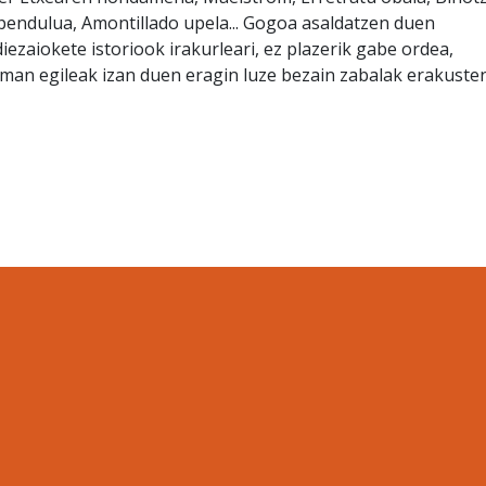
 pendulua, Amontillado upela... Gogoa asaldatzen duen
iezaiokete istoriook irakurleari, ez plazerik gabe ordea,
eman egileak izan duen eragin luze bezain zabalak erakuste