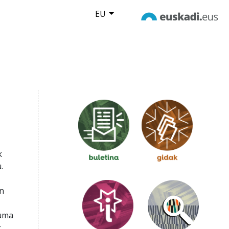
EU
k
.
n
duma
z