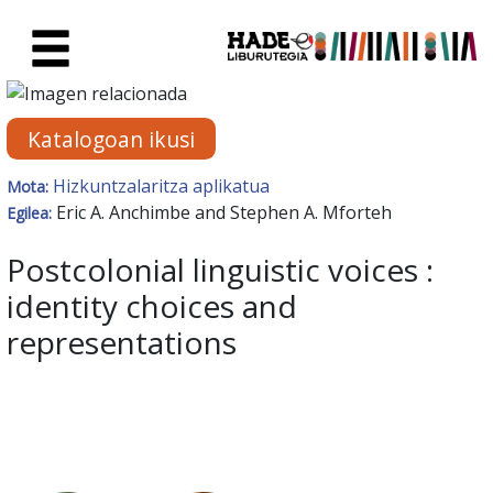
Eduki nagusira joan
Eskuratu berriak Fitxa - Liburu
Katalogoan ikusi
Hizkuntzalaritza aplikatua
Mota:
Eric A. Anchimbe and Stephen A. Mforteh
Egilea:
Postcolonial linguistic voices :
identity choices and
representations