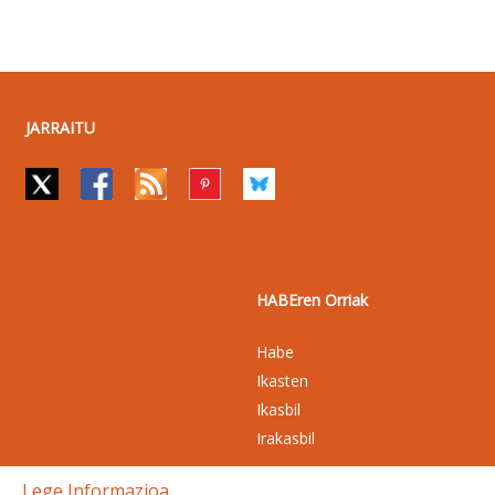
JARRAITU
HABEren Orriak
Habe
Ikasten
Ikasbil
Irakasbil
Lege Informazioa