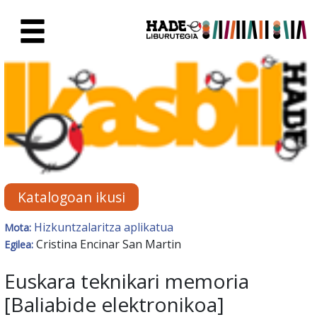
Eduki nagusira joan
Eskuratu berriak Fitxa - Liburu
Katalogoan ikusi
Hizkuntzalaritza aplikatua
Mota:
Cristina Encinar San Martin
Egilea:
Euskara teknikari memoria
[Baliabide elektronikoa]