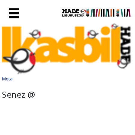
Eduki nagusira joan
Eskuratu berriak Fitxa - Liburu
Mota:
Senez @