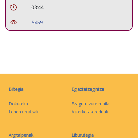
03:44
5459
Biltegia
Egiaztatzegintza
Dokuteka
Ezagutu zure maila
Lehen urratsak
Azterketa-ereduak
Argitalpenak
Liburutegia