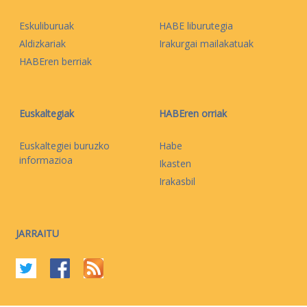
Eskuliburuak
HABE liburutegia
Aldizkariak
Irakurgai mailakatuak
HABEren berriak
Euskaltegiak
HABEren orriak
Euskaltegiei buruzko
Habe
informazioa
Ikasten
Irakasbil
JARRAITU