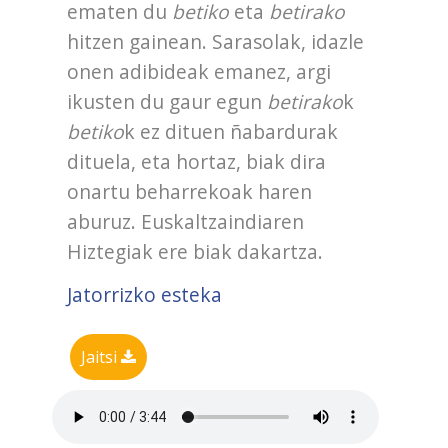
ematen du
betiko
eta
betirako
hitzen gainean. Sarasolak, idazle
onen adibideak emanez, argi
ikusten du gaur egun
betirako
k
betiko
k ez dituen ñabardurak
dituela, eta hortaz, biak dira
onartu beharrekoak haren
aburuz. Euskaltzaindiaren
Hiztegiak ere biak dakartza.
Jatorrizko esteka
Jaitsi