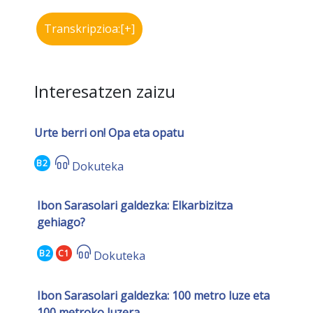
Transkripzioa:[+]
Interesatzen zaizu
Urte berri on! Opa eta opatu
B2
Dokuteka
Ibon Sarasolari galdezka: Elkarbizitza
gehiago?
B2
C1
Dokuteka
Ibon Sarasolari galdezka: 100 metro luze eta
100 metroko luzera