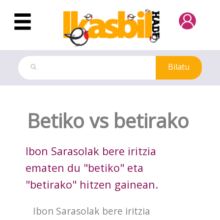
Eduki nagusira joan
Bilatu
Dokuteka
Betiko vs betirako
Ibon Sarasolak bere iritzia
ematen du "betiko" eta
"betirako" hitzen gainean.
Ibon Sarasolak bere iritzia