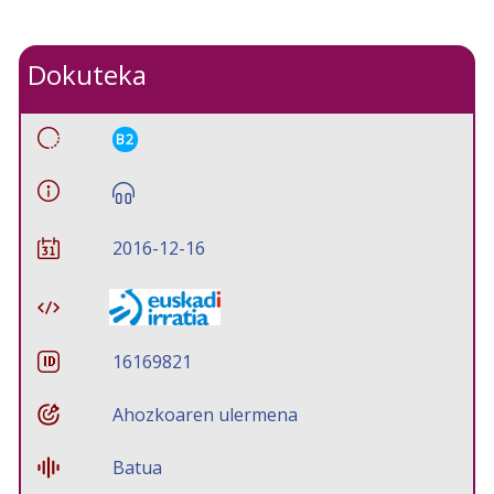
Dokuteka
B2
2016-12-16
16169821
Ahozkoaren ulermena
Batua