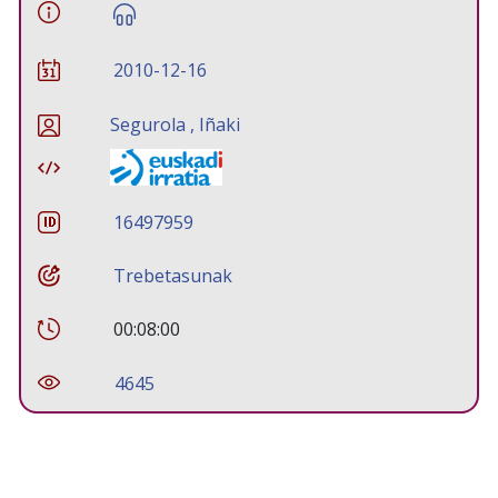
2010-12-16
Segurola , Iñaki
16497959
Trebetasunak
00:08:00
4645