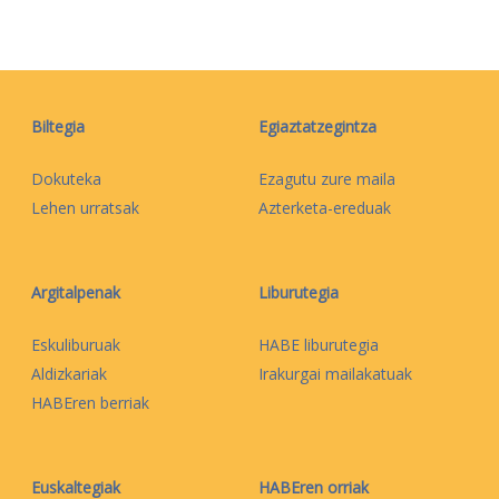
Biltegia
Egiaztatzegintza
Dokuteka
Ezagutu zure maila
Lehen urratsak
Azterketa-ereduak
Argitalpenak
Liburutegia
Eskuliburuak
HABE liburutegia
Aldizkariak
Irakurgai mailakatuak
HABEren berriak
Euskaltegiak
HABEren orriak