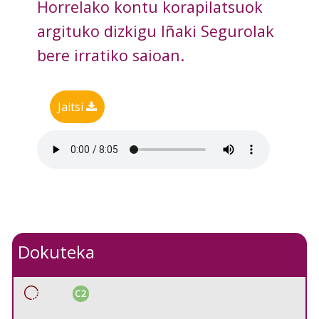
Horrelako kontu korapilatsuok
argituko dizkigu Iñaki Segurolak
bere irratiko saioan.
Jaitsi
Dokuteka
C2