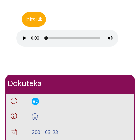
Jaitsi
Dokuteka
B2
2001-03-23