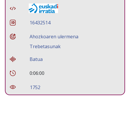
16432514
Ahozkoaren ulermena
Trebetasunak
Batua
0:06:00
1752