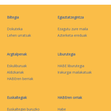
Biltegia
Egiaztatzegintza
Dokuteka
Ezagutu zure maila
Lehen urratsak
Azterketa-ereduak
Argitalpenak
Liburutegia
Eskuliburuak
HABE liburutegia
Aldizkariak
Irakurgai mailakatuak
HABEren berriak
Euskaltegiak
HABEren orriak
Euskaltegiei buruzko
Habe