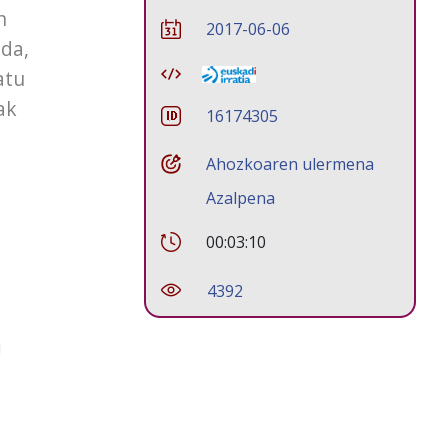
n
2017-06-06
 da,
atu
ak
16174305
Ahozkoaren ulermena
Azalpena
00:03:10
4392