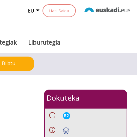
EU
Hasi Saioa
tegiak
Liburutegia
Bilatu
Dokuteka
B2