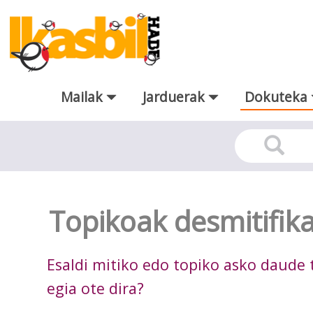
Eduki nagusira joan
Mailak
Jarduerak
Dokuteka
Dokuteka
Topikoak desmitifik
Esaldi mitiko edo topiko asko daude 
egia ote dira?