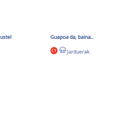
ustel
Guapoa da, baina...
C1
Jarduerak