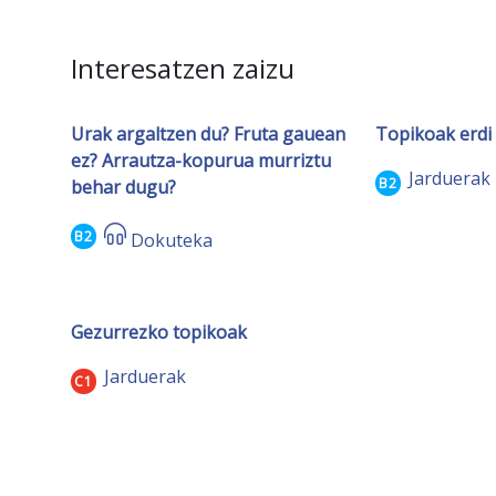
Interesatzen zaizu
Urak argaltzen du? Fruta gauean
Topikoak erdi 
ez? Arrautza-kopurua murriztu
Jarduerak
B2
behar dugu?
B2
Dokuteka
Gezurrezko topikoak
Jarduerak
C1