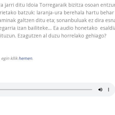
 jarri ditu Idoia Torregaraik bizitza osoan entzu
rietako batzuk: laranja-ura berehala hartu behar
aminak galtzen ditu eta; sonanbuluak ez dira esn
egarria izan bailiteke... Ea audio honetako esaldi
ituzun. Ezagutzen al duzu horrelako gehiago?
 egin kllik
hemen
.