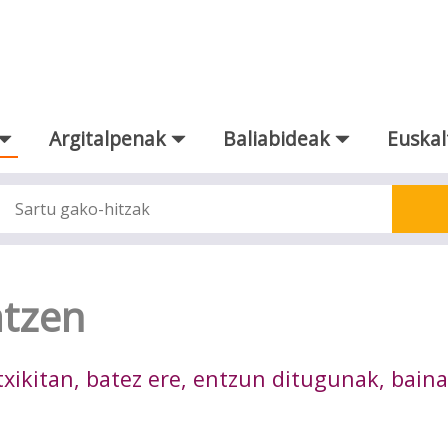
Argitalpenak
Baliabideak
Euskal
atzen
txikitan, batez ere, entzun ditugunak, baina