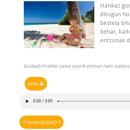
Hankaz gora
ditugun ho
bestela bit
behar, kalt
entzunak d
Euskadi Irratiko saioa osorik entzun nahi izatera,
Jaitsi
Transkripzioa:[+]