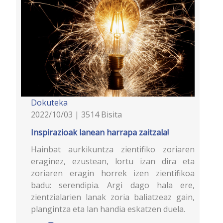
Dokuteka
2022/10/03 | 3514 Bisita
Inspirazioak lanean harrapa zaitzala!
Hainbat aurkikuntza zientifiko zoriaren
eraginez, ezustean, lortu izan dira eta
zoriaren eragin horrek izen zientifikoa
badu: serendipia. Argi dago hala ere,
zientzialarien lanak zoria baliatzeaz gain,
plangintza eta lan handia eskatzen duela.