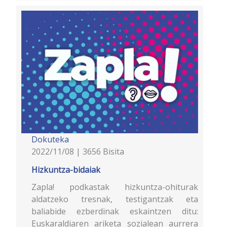
Dokuteka
2022/11/08 | 3656 Bisita
Hizkuntza-bidaiak
Zapla! podkastak hizkuntza-ohiturak
aldatzeko tresnak, testigantzak eta
baliabide ezberdinak eskaintzen ditu:
Euskaraldiaren ariketa sozialean aurrera