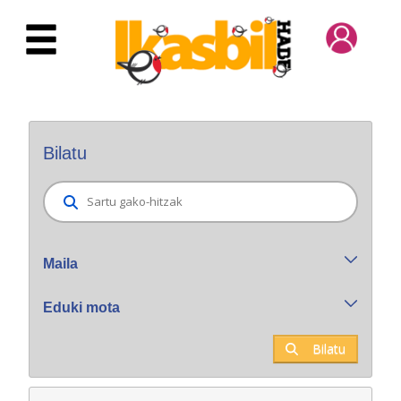
Eduki nagusira joan
Bilatzaile orokorra
Bilatu
Maila
Eduki mota
Bilatu