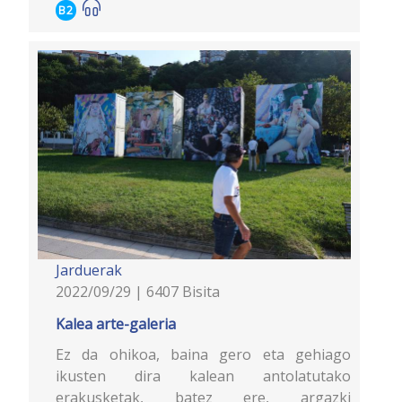
B2
Jarduerak
2022/09/29 | 6407 Bisita
Kalea arte-galeria
Ez da ohikoa, baina gero eta gehiago
ikusten dira kalean antolatutako
erakusketak, batez ere, argazki