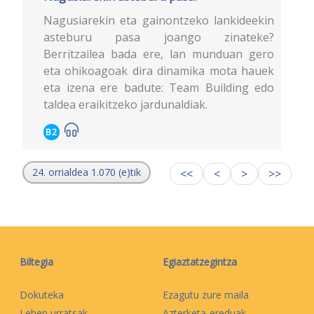
Nagusiarekin eta gainontzeko lankideekin
asteburu pasa joango zinateke?
Berritzailea bada ere, lan munduan gero
eta ohikoagoak dira dinamika mota hauek
eta izena ere badute: Team Building edo
taldea eraikitzeko jardunaldiak.
B2
24. orrialdea 1.070 (e)tik
<<
<
>
>>
Biltegia
Egiaztatzegintza
Dokuteka
Ezagutu zure maila
Lehen urratsak
Azterketa-ereduak