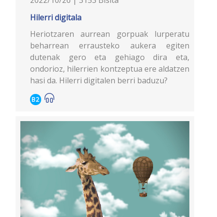
2022/10/26 | 3153 Bisita
Hilerri digitala
Heriotzaren aurrean gorpuak lurperatu
beharrean errausteko aukera egiten
dutenak gero eta gehiago dira eta,
ondorioz, hilerrien kontzeptua ere aldatzen
hasi da. Hilerri digitalen berri baduzu?
B2