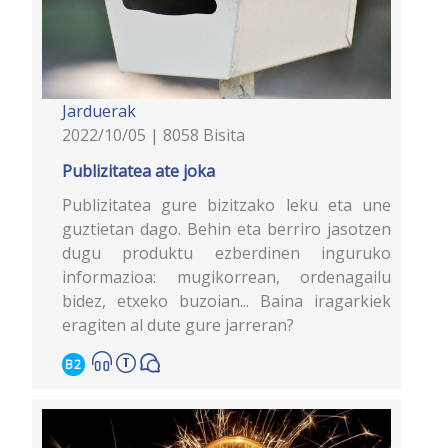
Jarduerak
2022/10/05 | 8058 Bisita
Publizitatea ate joka
Publizitatea gure bizitzako leku eta une
guztietan dago. Behin eta berriro jasotzen
dugu produktu ezberdinen inguruko
informazioa: mugikorrean, ordenagailu
bidez, etxeko buzoian... Baina iragarkiek
eragiten al dute gure jarreran?
B2