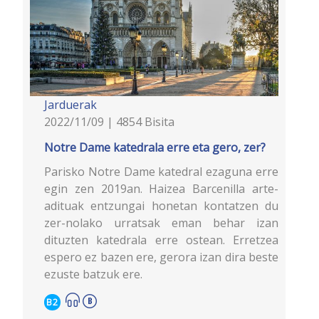
Jarduerak
2022/11/09 | 4854 Bisita
Notre Dame katedrala erre eta gero, zer?
Parisko Notre Dame katedral ezaguna erre
egin zen 2019an. Haizea Barcenilla arte-
adituak entzungai honetan kontatzen du
zer-nolako urratsak eman behar izan
dituzten katedrala erre ostean. Erretzea
espero ez bazen ere, gerora izan dira beste
ezuste batzuk ere.
B2