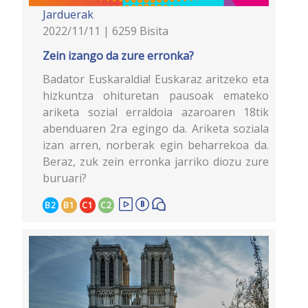
Jarduerak
2022/11/11 | 6259 Bisita
Zein izango da zure erronka?
Badator Euskaraldia! Euskaraz aritzeko eta
hizkuntza ohituretan pausoak emateko
ariketa sozial erraldoia azaroaren 18tik
abenduaren 2ra egingo da. Ariketa soziala
izan arren, norberak egin beharrekoa da.
Beraz, zuk zein erronka jarriko diozu zure
buruari?
B2
B1
C1
C2