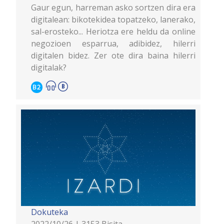
Gaur egun, harreman asko sortzen dira era
digitalean: bikotekidea topatzeko, lanerako,
sal-erosteko... Heriotza ere heldu da online
negozioen esparrua, adibidez, hilerri
digitalen bidez. Zer ote dira baina hilerri
digitalak?
B2
Dokuteka