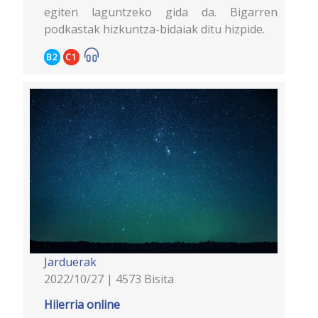
egiten laguntzeko gida da. Bigarren
podkastak hizkuntza-bidaiak ditu hizpide.
B2
C1
Jarduerak
2022/10/27 | 4573 Bisita
Hilerria online