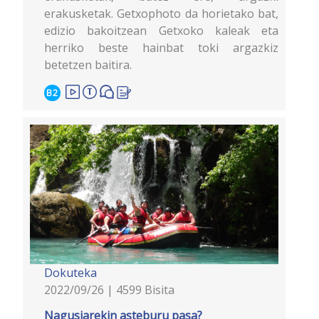
erakusketak. Getxophoto da horietako bat,
edizio bakoitzean Getxoko kaleak eta
herriko beste hainbat toki argazkiz
betetzen baitira.
B2
Dokuteka
2022/09/26 | 4599 Bisita
Nagusiarekin asteburu pasa?