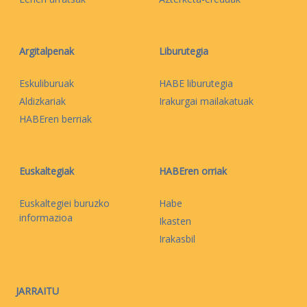
Argitalpenak
Liburutegia
Eskuliburuak
HABE liburutegia
Aldizkariak
Irakurgai mailakatuak
HABEren berriak
Euskaltegiak
HABEren orriak
Euskaltegiei buruzko
Habe
informazioa
Ikasten
Irakasbil
JARRAITU