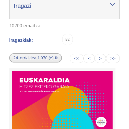
Iragazi
10700 emaitza
B2
Iragazkiak:
24. orrialdea 1.070 (e)tik
<<
<
>
>>