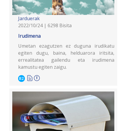
Jarduerak
2022/10/24 | 6298 Bisita
Irudimena
Umetan ezagutzen ez duguna irudikatu
egiten dugu, baina, helduarora iritsita,
errealitatea gailendu eta irudimena
kamustu egiten zaigu.
B2