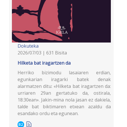
Dokuteka
2026/07/03 | 631 Bisita
Hilketa bat iragartzen da
Herriko bizimodu lasaiaren erdian,
egunkarian iragarki batek denak
alarmatzen ditu: «Hilketa bat iragartzen da:
urriaren 29an gertatuko da, ostirala,
18:30ean». Jakin-mina nola jasan ez dakiela,
talde bat biktimaren etxean azaldu da
esandako ordu eta egunean.
B2