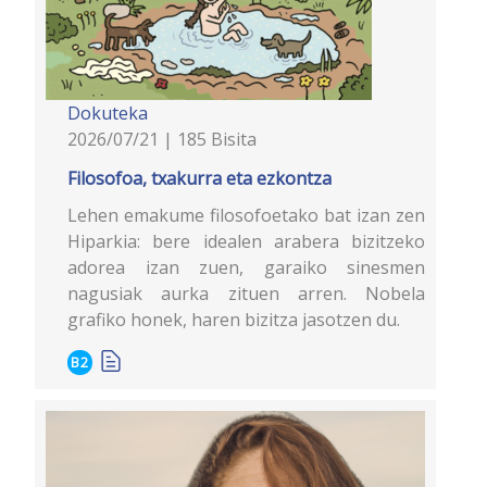
Dokuteka
2026/07/21 | 185 Bisita
Filosofoa, txakurra eta ezkontza
Lehen emakume filosofoetako bat izan zen
Hiparkia: bere idealen arabera bizitzeko
adorea izan zuen, garaiko sinesmen
nagusiak aurka zituen arren. Nobela
grafiko honek, haren bizitza jasotzen du.
B2