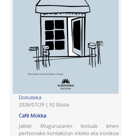
Dokuteka
2026/07/29 | 92 Bisita
Café Mokka
Jabier Muguruzaren testuak lehen
pertsonako kontakizun intimo eta ironikoa