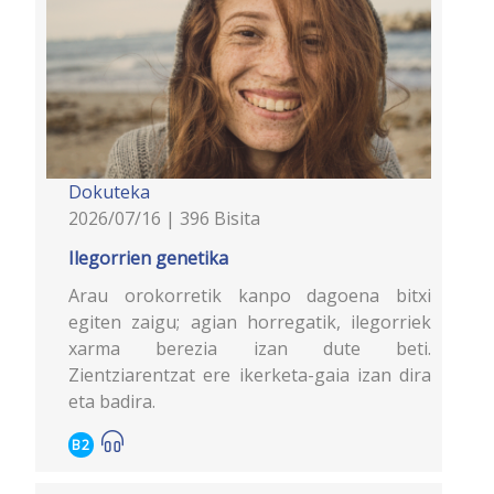
Dokuteka
2026/07/16 | 396 Bisita
Ilegorrien genetika
Arau orokorretik kanpo dagoena bitxi
egiten zaigu; agian horregatik, ilegorriek
xarma berezia izan dute beti.
Zientziarentzat ere ikerketa-gaia izan dira
eta badira.
B2