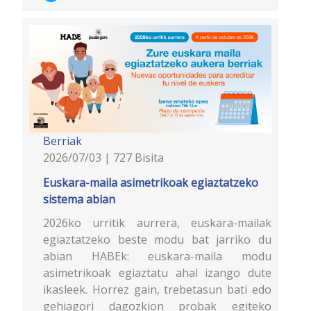
Berriak
2026/07/03 | 727 Bisita
Euskara-maila asimetrikoak egiaztatzeko
sistema abian
2026ko urritik aurrera, euskara-mailak
egiaztatzeko beste modu bat jarriko du
abian HABEk: euskara-maila modu
asimetrikoak egiaztatu ahal izango dute
ikasleek. Horrez gain, trebetasun bati edo
gehiagori dagozkion probak egiteko