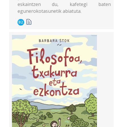
eskaintzen du, kafetegi baten
egunerokotasunetik abiatuta.
B2