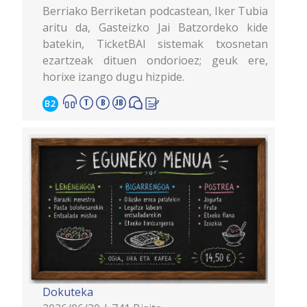
Berriako Berriketan podcastean, Iker Tubia
aritu da, Gasteizko Jai Batzordeko kide
batekin, TicketBAI sistemak txosnetan
ezartzeak dituen ondorioez; geuk ere,
horixe izango dugu hizpide.
B2
Dokuteka