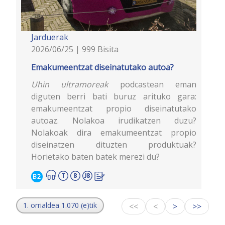
Jarduerak
2026/06/25 | 999 Bisita
Emakumeentzat diseinatutako autoa?
Uhin ultramoreak
podcastean eman
diguten berri bati buruz arituko gara:
emakumeentzat propio diseinatutako
autoaz. Nolakoa irudikatzen duzu?
Nolakoak dira emakumeentzat propio
diseinatzen dituzten produktuak?
Horietako baten batek merezi du?
B2
1. orrialdea 1.070 (e)tik
<<
<
>
>>