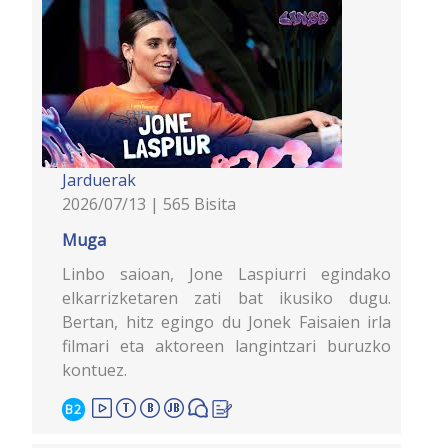
Jarduerak
2026/07/13 | 565 Bisita
Muga
Linbo saioan, Jone Laspiurri egindako
elkarrizketaren zati bat ikusiko dugu.
Bertan, hitz egingo du Jonek Faisaien irla
filmari eta aktoreen langintzari buruzko
kontuez.
B2