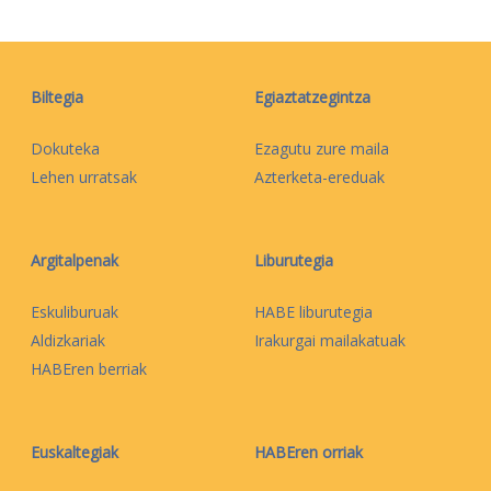
Biltegia
Egiaztatzegintza
Dokuteka
Ezagutu zure maila
Lehen urratsak
Azterketa-ereduak
Argitalpenak
Liburutegia
Eskuliburuak
HABE liburutegia
Aldizkariak
Irakurgai mailakatuak
HABEren berriak
Euskaltegiak
HABEren orriak