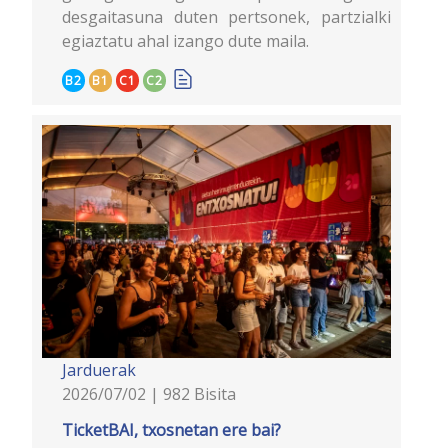
desgaitasuna duten pertsonek, partzialki
egiaztatu ahal izango dute maila.
B2
B1
C1
C2
Jarduerak
2026/07/02 | 982 Bisita
TicketBAI, txosnetan ere bai?