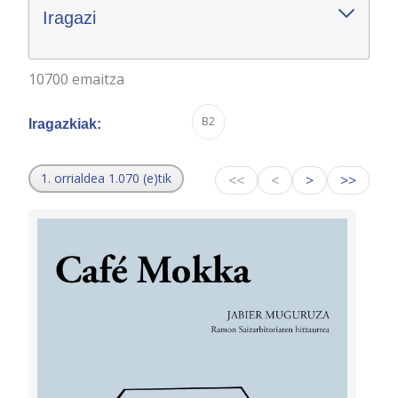
Iragazi
10700 emaitza
B2
Iragazkiak:
1. orrialdea 1.070 (e)tik
<<
<
>
>>