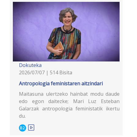
Dokuteka
2026/07/07 | 514 Bisita
Antropologia feministaren aitzindari
Maitasuna ulertzeko hainbat modu daude
edo egon daitezke; Mari Luz Esteban
Galarzak antropologia feministatik ikertu
du.
B2