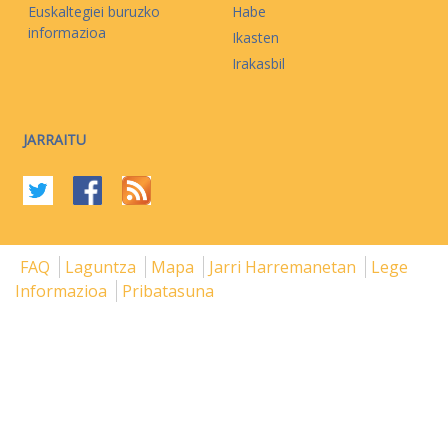
Euskaltegiei buruzko
Habe
informazioa
Ikasten
Irakasbil
JARRAITU
FAQ
Laguntza
Mapa
Jarri Harremanetan
Lege
Informazioa
Pribatasuna