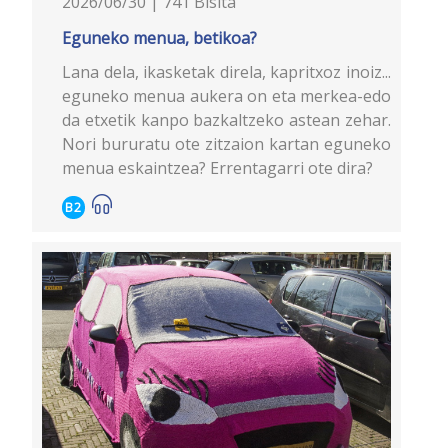
2026/06/30 | 741 Bisita
Eguneko menua, betikoa?
Lana dela, ikasketak direla, kapritxoz inoiz...
eguneko menua aukera on eta merkea-edo
da etxetik kanpo bazkaltzeko astean zehar.
Nori bururatu ote zitzaion kartan eguneko
menua eskaintzea? Errentagarri ote dira?
B2