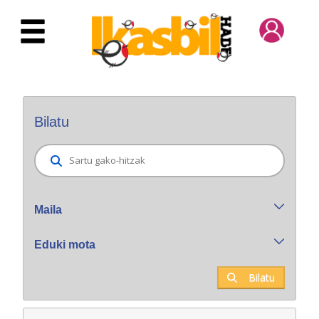
Eduki nagusira joan
Bilatzaile orokorra
Bilatu
Maila
Eduki mota
Bilatu