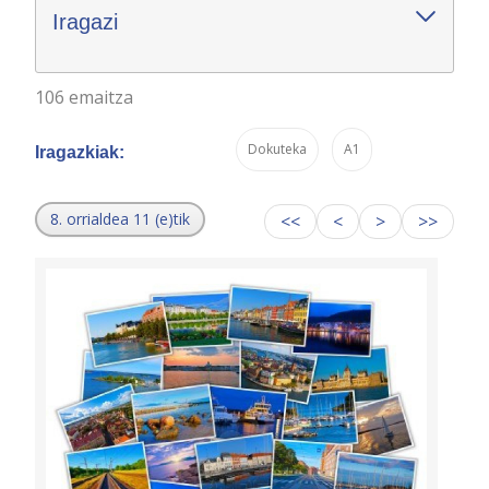
Iragazi
106 emaitza
Dokuteka
A1
Iragazkiak:
8. orrialdea 11 (e)tik
<<
<
>
>>