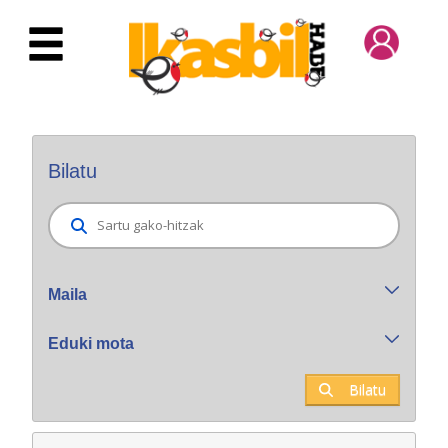
Eduki nagusira joan
Bilatzaile orokorra
Bilatu
Maila
Eduki mota
Bilatu