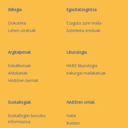
Biltegia
Egiaztatzegintza
Dokuteka
Ezagutu zure maila
Lehen urratsak
Azterketa-ereduak
Argitalpenak
Liburutegia
Eskuliburuak
HABE liburutegia
Aldizkariak
Irakurgai mailakatuak
HABEren berriak
Euskaltegiak
HABEren orriak
Euskaltegiei buruzko
Habe
informazioa
Ikasten