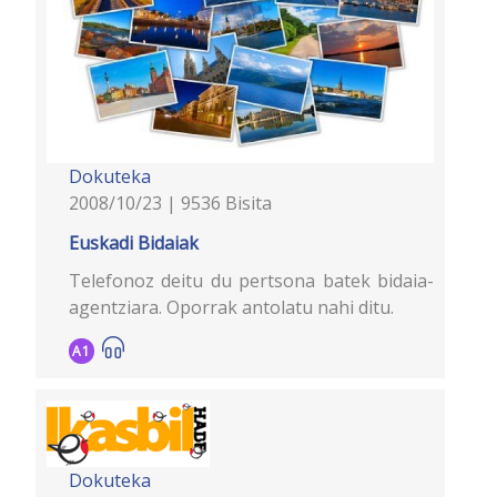
Dokuteka
2008/10/23 | 9536 Bisita
Euskadi Bidaiak
Telefonoz deitu du pertsona batek bidaia-
agentziara. Oporrak antolatu nahi ditu.
A1
Dokuteka