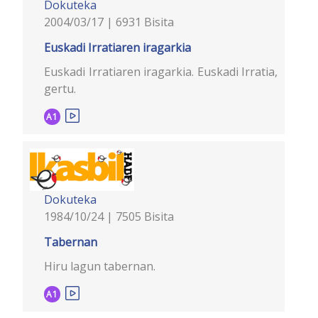
Dokuteka
2004/03/17 | 6931 Bisita
Euskadi Irratiaren iragarkia
Euskadi Irratiaren iragarkia. Euskadi Irratia,
gertu.
A1
Dokuteka
1984/10/24 | 7505 Bisita
Tabernan
Hiru lagun tabernan.
A1