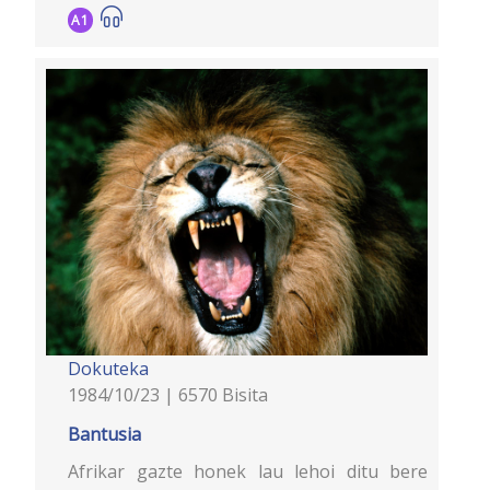
A1
Dokuteka
1984/10/23 | 6570 Bisita
Bantusia
Afrikar gazte honek lau lehoi ditu bere