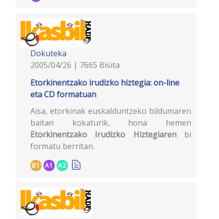
Dokuteka
2005/04/26 | 7665 Bisita
Etorkinentzako irudizko hiztegia: on-line
eta CD formatuan
Aisa, etorkinak euskalduntzeko bildumaren
baitan kokaturik, hona hemen
Etorkinentzako Irudizko Hiztegiaren
bi
formatu berritan.
B1
A1
A2