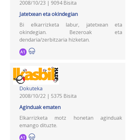
2008/10/23 | 9094 Bisita
Jatetxean eta okindegian
Bi elkarrizketa labur, jatetxean eta
okindegian. Bezeroak eta
dendaria/zerbitzaria hizketan.
A1
Dokuteka
2008/10/22 | 5375 Bisita
Aginduak ematen
Elkarrizketa motz honetan aginduak
emango dituzte.
A1