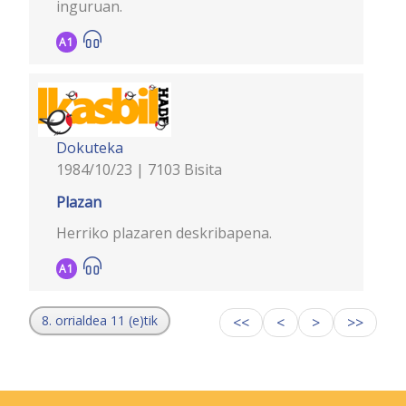
inguruan.
A1
Dokuteka
1984/10/23 | 7103 Bisita
Plazan
Herriko plazaren deskribapena.
A1
8. orrialdea 11 (e)tik
<<
<
>
>>