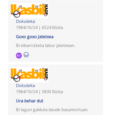
Dokuteka
1984/10/24 | 6524 Bisita
Goxo goxo Jatetxea
Bi elkarrizketa labur jatetxean.
A1
Dokuteka
1984/10/24 | 5830 Bisita
Ura behar dut
Bi lagun galduta daude basamortuan.