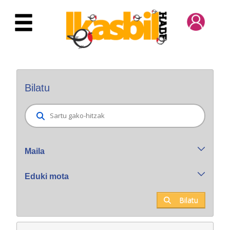
Eduki nagusira joan
Bilatzaile orokorra
Bilatu
Maila
Eduki mota
Bilatu