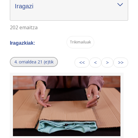
Iragazi
202 emaitza
Trikimailuak
Iragazkiak:
4. orrialdea 21 (e)tik
<<
<
>
>>