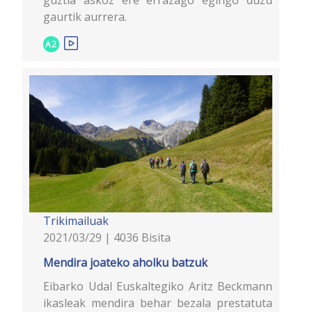
guztia askoz ere errazago egingo duzu
gaurtik aurrera.
A2
Trikimailuak
2021/03/29 | 4036 Bisita
Mendira joateko aholku batzuk
Eibarko Udal Euskaltegiko Aritz Beckmann
ikasleak mendira behar bezala prestatuta