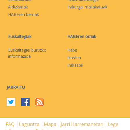
Aldizkariak
Irakurgai mailakatuak
HABEren berriak
Euskaltegiak
HABEren orriak
Euskaltegiei buruzko
Habe
informazioa
Ikasten
Irakasbil
JARRAITU
FAQ
Laguntza
Mapa
Jarri Harremanetan
Lege