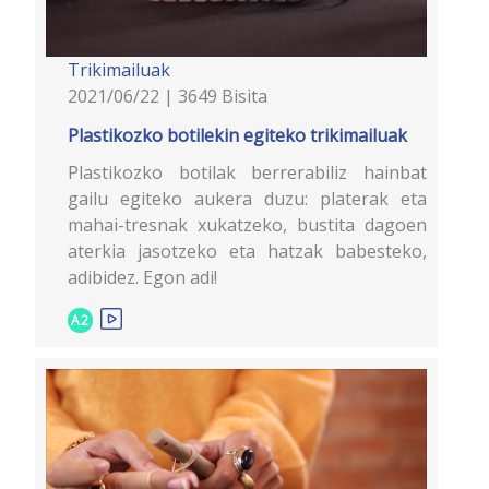
Trikimailuak
2021/06/22 | 3649 Bisita
Plastikozko botilekin egiteko trikimailuak
Plastikozko botilak berrerabiliz hainbat
gailu egiteko aukera duzu: platerak eta
mahai-tresnak xukatzeko, bustita dagoen
aterkia jasotzeko eta hatzak babesteko,
adibidez. Egon adi!
A2