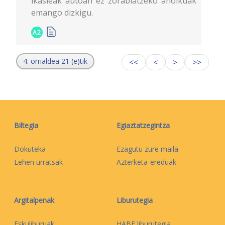
ikasleak autoan ez zorabiatzeko aholkuak
emango dizkigu.
A2
4. orrialdea 21 (e)tik
<<
<
>
>>
Biltegia
Egiaztatzegintza
Dokuteka
Ezagutu zure maila
Lehen urratsak
Azterketa-ereduak
Argitalpenak
Liburutegia
Eskuliburuak
HABE liburutegia