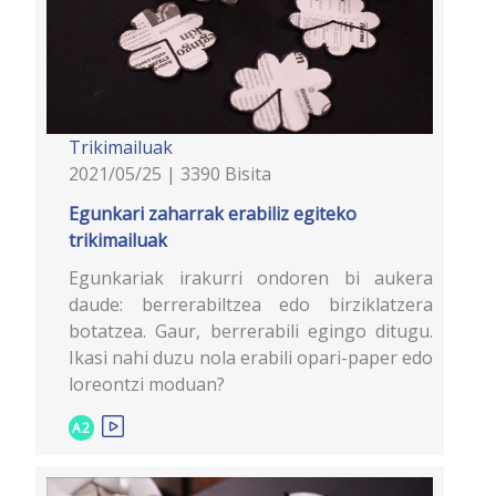
Trikimailuak
2021/05/25 | 3390 Bisita
Egunkari zaharrak erabiliz egiteko
trikimailuak
Egunkariak irakurri ondoren bi aukera
daude: berrerabiltzea edo birziklatzera
botatzea. Gaur, berrerabili egingo ditugu.
Ikasi nahi duzu nola erabili opari-paper edo
loreontzi moduan?
A2