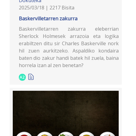
Dokuteka
2025/03/18 | 2217 Bisita
Baskervilletarren zakurra
Baskervilletarren zakurra eleberrian
Sherlock Holmesek arrazoia eta logika
erabiltzen ditu sir Charles Baskerville nork
hil zuen aurkitzeko. Aspaldiko kondaira
baten dio zakur handi batek hil zuela, baina
horrela izan al zen benetan?
A2