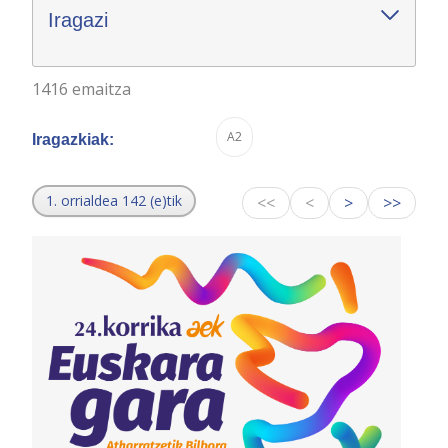
Iragazi
1416 emaitza
A2
Iragazkiak:
1. orrialdea 142 (e)tik
<<
<
>
>>