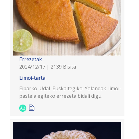
Errezetak
2024/12/17 | 2139 Bisita
Limoi-tarta
Eibarko Udal Euskaltegiko Yolandak limoi-
pastela egiteko errezeta bidali digu.
A2