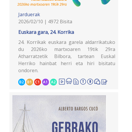
Jarduerak
2026/02/10 | 4972 Bisita
Euskara gara, 24. Korrika
24. Korrikak euskara garela aldarrikatuko
du 2026ko martxoaren 19tik 29ra
Atharratzetik Bilbora, tartean Euskal
Herriko hainbat herri eta hiri bisitatu
ondoren.
B2
B1
C1
A1
A2