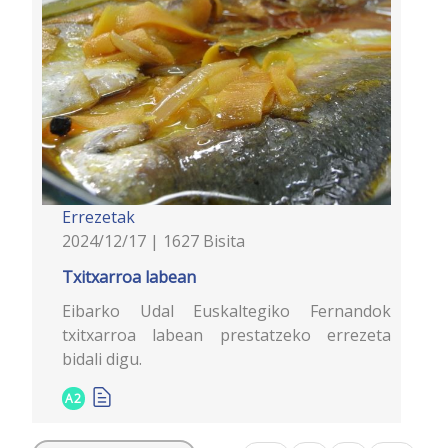
Errezetak
2024/12/17 | 1627 Bisita
Txitxarroa labean
Eibarko Udal Euskaltegiko Fernandok
txitxarroa labean prestatzeko errezeta
bidali digu.
A2