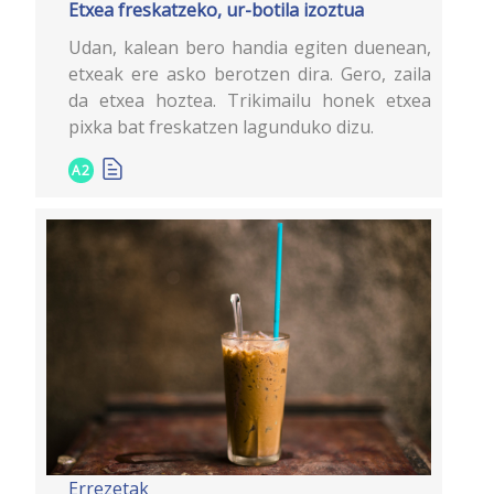
Etxea freskatzeko, ur-botila izoztua
Udan, kalean bero handia egiten duenean,
etxeak ere asko berotzen dira. Gero, zaila
da etxea hoztea. Trikimailu honek etxea
pixka bat freskatzen lagunduko dizu.
A2
Errezetak