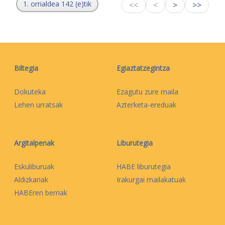
1. orrialdea 142 (e)tik
<<
<
>
>>
Biltegia
Egiaztatzegintza
Dokuteka
Ezagutu zure maila
Lehen urratsak
Azterketa-ereduak
Argitalpenak
Liburutegia
Eskuliburuak
HABE liburutegia
Aldizkariak
Irakurgai mailakatuak
HABEren berriak