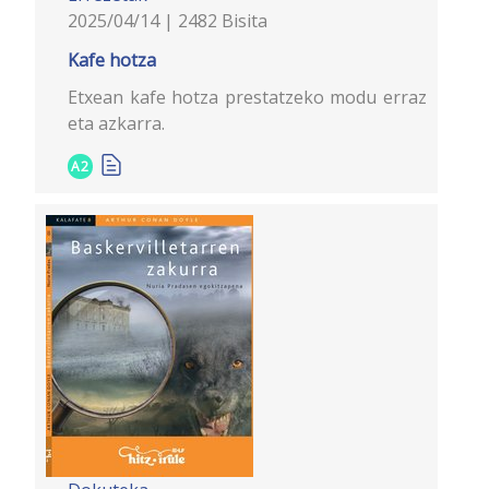
2025/04/14 | 2482 Bisita
Kafe hotza
Etxean kafe hotza prestatzeko modu erraz
eta azkarra.
A2