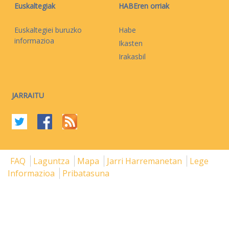
Euskaltegiak
HABEren orriak
Euskaltegiei buruzko
Habe
informazioa
Ikasten
Irakasbil
JARRAITU
FAQ
Laguntza
Mapa
Jarri Harremanetan
Lege
Informazioa
Pribatasuna