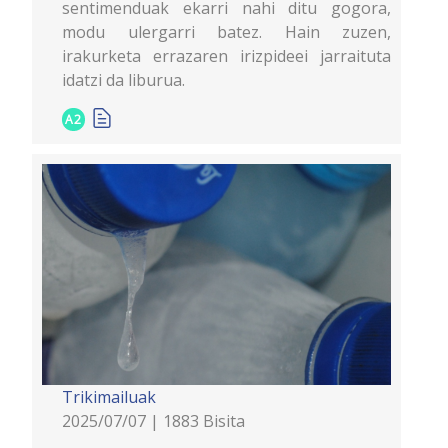
sentimenduak ekarri nahi ditu gogora,
modu ulergarri batez. Hain zuzen,
irakurketa errazaren irizpideei jarraituta
idatzi da liburua.
A2
Trikimailuak
2025/07/07 | 1883 Bisita