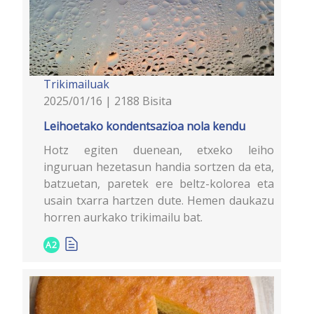
Trikimailuak
2025/01/16 | 2188 Bisita
Leihoetako kondentsazioa nola kendu
Hotz egiten duenean, etxeko leiho
inguruan hezetasun handia sortzen da eta,
batzuetan, paretek ere beltz-kolorea eta
usain txarra hartzen dute. Hemen daukazu
horren aurkako trikimailu bat.
A2