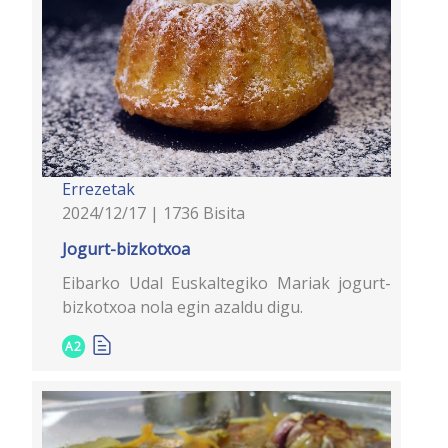
Errezetak
2024/12/17 | 1736 Bisita
Jogurt-bizkotxoa
Eibarko Udal Euskaltegiko Mariak jogurt-
bizkotxoa nola egin azaldu digu.
A2