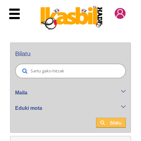
Eduki nagusira joan
Bilatzaile orokorra
Bilatu
Maila
Eduki mota
Bilatu