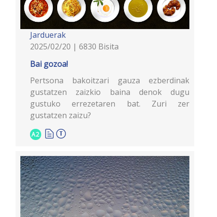
Jarduerak
2025/02/20 | 6830 Bisita
Bai gozoa!
Pertsona bakoitzari gauza ezberdinak
gustatzen zaizkio baina denok dugu
gustuko errezetaren bat. Zuri zer
gustatzen zaizu?
A2