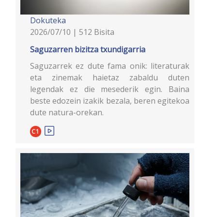
Dokuteka
2026/07/10 | 512 Bisita
Saguzarren bizitza txundigarria
Saguzarrek ez dute fama onik: literaturak
eta zinemak haietaz zabaldu duten
legendak ez die mesederik egin. Baina
beste edozein izakik bezala, beren egitekoa
dute natura-orekan.
C1