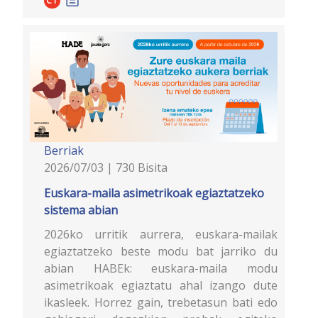
C1
Berriak
2026/07/03 | 730 Bisita
Euskara-maila asimetrikoak egiaztatzeko
sistema abian
2026ko urritik aurrera, euskara-mailak
egiaztatzeko beste modu bat jarriko du
abian HABEk: euskara-maila modu
asimetrikoak egiaztatu ahal izango dute
ikasleek. Horrez gain, trebetasun bati edo