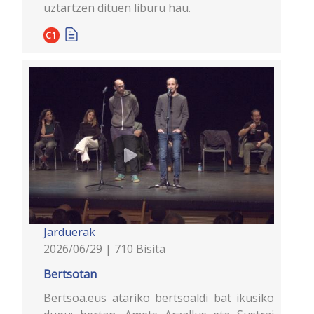
uztartzen dituen liburu hau.
C1
Jarduerak
2026/06/29 | 710 Bisita
Bertsotan
Bertsoa.eus atariko bertsoaldi bat ikusiko