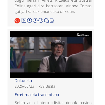
dugu; bertan, Amets Arzallus eta Sustrai
Colina ageri dira bertsotan, Ainhoa Comas
gai-jartzaileak emandako ofizioan.
C1
Dokuteka
2026/06/23 | 759 Bisita
Erretiroa eta transmisioa
Behin adin batera iritsita, denok hasten