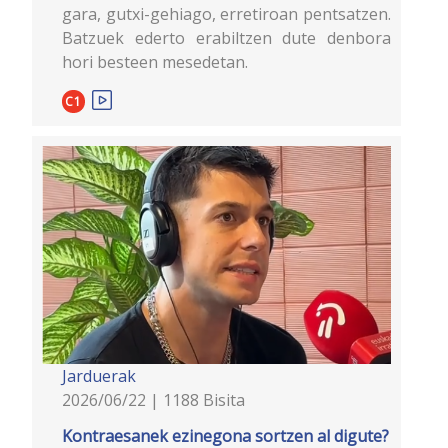
gara, gutxi-gehiago, erretiroan pentsatzen.
Batzuek ederto erabiltzen dute denbora
hori besteen mesedetan.
C1
Jarduerak
2026/06/22 | 1188 Bisita
Kontraesanek ezinegona sortzen al digute?