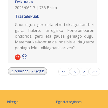
Dokuteka
2026/06/17 | 786 Bisita
Trastelekuak
Gaur egun, gero eta etxe txikiagoetan bizi
gara; halere, larregizko kontsumoaren
ondorioz, gero eta gauza gehiago dugu.
Matematika-kontua da: posible al da gauza
gehiago leku txikiagoan sartzea?
C1
2. orrialdea 373 (e)tik
<<
<
>
>>
Biltegia
Egiaztatzegintza