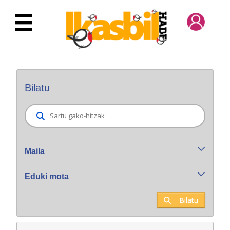
Eduki nagusira joan
Bilatzaile orokorra
Bilatu
Maila
Eduki mota
Bilatu