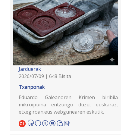
Jarduerak
2026/07/09 | 648 Bisita
Txanponak
Eduardo Galeanoren Krimen biribila
mikroipuina entzungo duzu, euskaraz,
etxegiroan.eus webgunearen eskutik.
C1