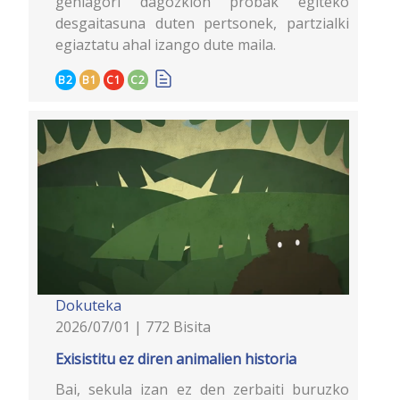
gehiagori dagozkion probak egiteko
desgaitasuna duten pertsonek, partzialki
egiaztatu ahal izango dute maila.
B2
B1
C1
C2
Dokuteka
2026/07/01 | 772 Bisita
Exisistitu ez diren animalien historia
Bai, sekula izan ez den zerbaiti buruzko