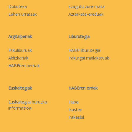
Dokuteka
Ezagutu zure maila
Lehen urratsak
Azterketa-ereduak
Argitalpenak
Liburutegia
Eskuliburuak
HABE liburutegia
Aldizkariak
Irakurgai mailakatuak
HABEren berriak
Euskaltegiak
HABEren orriak
Euskaltegiei buruzko
Habe
informazioa
Ikasten
Irakasbil