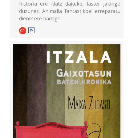
historia ere idatz daiteke, laster jakingo
duzunez. Animalia fantastikoei erreparatu
dienik ere badago.
C1