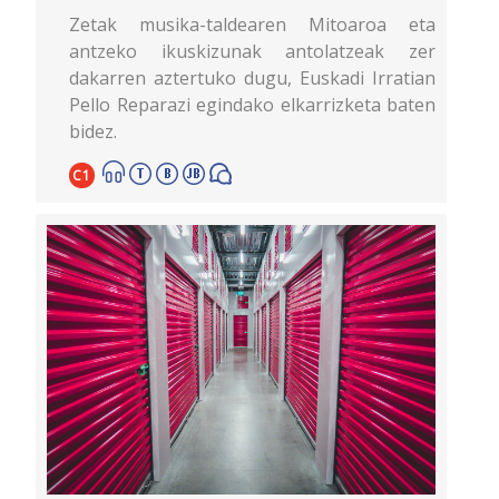
Zetak musika-taldearen Mitoaroa eta
antzeko ikuskizunak antolatzeak zer
dakarren aztertuko dugu, Euskadi Irratian
Pello Reparazi egindako elkarrizketa baten
bidez.
C1