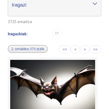
Iragazi
3725 emaitza
C1
Iragazkiak:
2. orrialdea 373 (e)tik
<<
<
>
>>