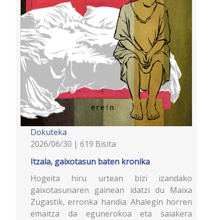
Dokuteka
2026/06/30 | 619 Bisita
Itzala, gaixotasun baten kronika
Hogeita hiru urtean bizi izandako
gaixotasunaren gainean idatzi du Maixa
Zugastik, erronka handia. Ahalegin horren
emaitza da egunerokoa eta saiakera