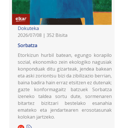
Dokuteka
2026/07/08 | 352 Bisita
Sorbatza
Etorkizun hurbil batean, egungo korapilo
sozial, ekonomiko zein ekologiko nagusiak
konponduak ditu gizarteak, jendea bakean
eta aski zoriontsu bizi da zibilizazio berrian,
baina badira hain erraz etsitzen ez dutenak;
gazte konformagaitz batzuek Sorbatza
izeneko taldea sortu dute, sormenaren
bitartez bizitzari bestelako esanahia
emateko eta jendartearen erosotasunak
kolokan jartzeko.