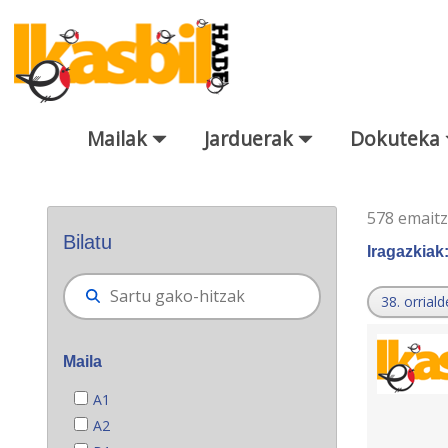
Eduki nagusira joan
Mailak
Jarduerak
Dokuteka
Bilatzaile orokorra
578 emait
Bilatu
Iragazkiak
38. orriald
Maila
A1
A2