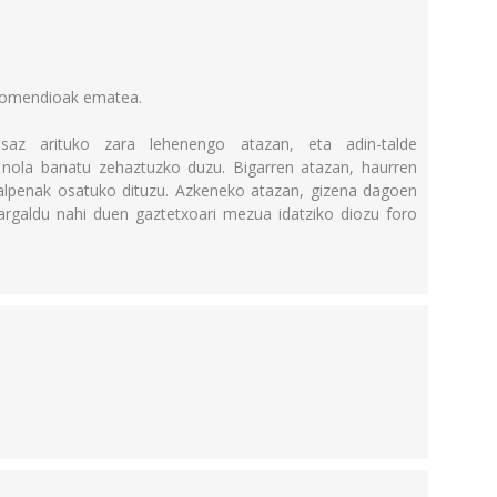
 gomendioak ematea.
osaz arituko zara lehenengo atazan, eta adin-talde
 nola banatu zehaztuzko duzu. Bigarren atazan, haurren
azalpenak osatuko dituzu. Azkeneko atazan, gizena dagoen
argaldu nahi duen gaztetxoari mezua idatziko diozu foro