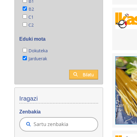
B1
B2
C1
C2
Eduki mota
Dokuteka
Jarduerak
Bilatu
Iragazi
Zenbakia