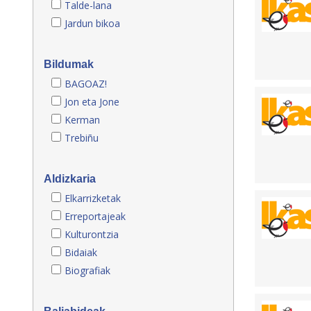
Talde-lana
Jardun bikoa
Bildumak
BAGOAZ!
Jon eta Jone
Kerman
Trebiñu
Aldizkaria
Elkarrizketak
Erreportajeak
Kulturontzia
Bidaiak
Biografiak