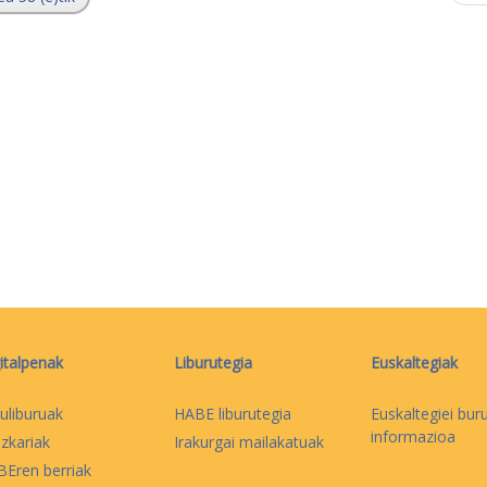
italpenak
Liburutegia
Euskaltegiak
uliburuak
HABE liburutegia
Euskaltegiei bur
informazioa
izkariak
Irakurgai mailakatuak
Eren berriak