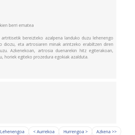
kien berri ematea
 artritisetik bereizteko azalpena landuko duzu lehenengo
 diozu, eta artrosiaren minak arintzeko erabiltzen diren
zu. Azkenekoan, artrosia duenarekin hitz egiterakoan,
u, horiek egiteko prozedura egokiak azalduta.
 Lehenengoa
< Aurrekoa
Hurrengoa >
Azkena >>