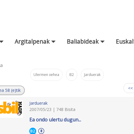
Argitalpenak
Baliabideak
Euskal
za
Ulermen xehea
B2
Jarduerak
:
<<
ea 58 (e)tik
Jarduerak
2007/05/23 | 748 Bisita
Ea ondo ulertu dugun...
B2