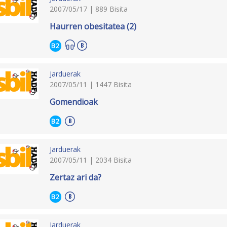
2007/05/17 | 889 Bisita
Haurren obesitatea (2)
B2
Jarduerak
2007/05/11 | 1447 Bisita
Gomendioak
B2
Jarduerak
2007/05/11 | 2034 Bisita
Zertaz ari da?
B2
Jarduerak