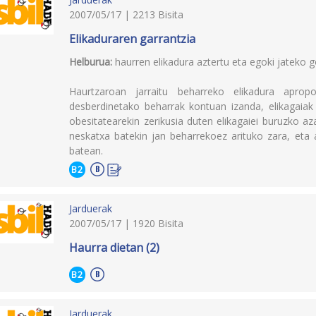
2007/05/17 | 2213 Bisita
Elikaduraren garrantzia
Helburua:
haurren elikadura aztertu eta egoki jateko
Haurtzaroan jarraitu beharreko elikadura aprop
desberdinetako beharrak kontuan izanda, elikagaiak
obesitatearekin zerikusia duten elikagaiei buruzko 
neskatxa batekin jan beharrekoez arituko zara, eta 
batean.
B2
Jarduerak
2007/05/17 | 1920 Bisita
Haurra dietan (2)
B2
Jarduerak