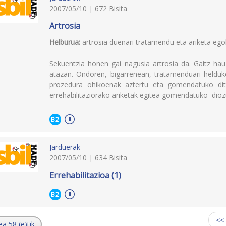
2007/05/10 | 672 Bisita
Artrosia
Helburua:
artrosia duenari tratamendu eta ariketa ego
Sekuentzia honen gai nagusia artrosia da. Gaitz hau
atazan. Ondoren, bigarrenean, tratamenduari helduko
prozedura ohikoenak aztertu eta gomendatuko ditu
errehabilitaziorako ariketak egitea gomendatuko dioz
B2
Jarduerak
2007/05/10 | 634 Bisita
Errehabilitazioa (1)
B2
<<
ea 58 (e)tik