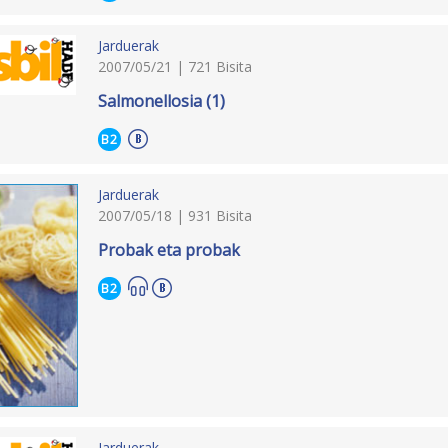
Jarduerak
2007/05/21 | 721 Bisita
Salmonellosia (1)
B2
Jarduerak
2007/05/18 | 931 Bisita
Probak eta probak
B2
Jarduerak