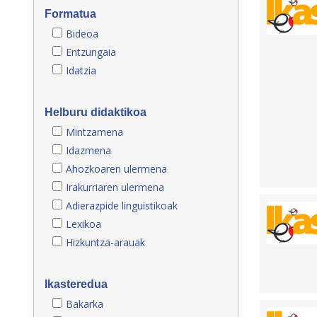
Formatua
Bideoa
Entzungaia
Idatzia
Helburu didaktikoa
Mintzamena
Idazmena
Ahozkoaren ulermena
Irakurriaren ulermena
Adierazpide linguistikoak
Lexikoa
Hizkuntza-arauak
Ikasteredua
Bakarka