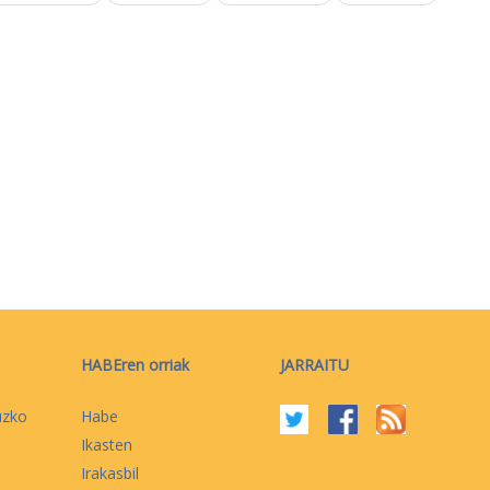
HABEren orriak
JARRAITU
uzko
Habe
Ikasten
Irakasbil