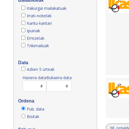
Baliabideak
Irakurgai mailakatuak
Irrati-nobelak
Kantu-kantari
Ipuinak
Errezetak
Trikimailuak
Data
Azken 5 urteak
Hasiera-data
Bukaera-data
Ordena
Pub. data
Bisitak
38. orriald