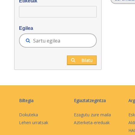
Etiketak
Egilea
Bilatu
Biltegia
Egiaztatzegintza
Arg
Dokuteka
Ezagutu zure maila
Esk
Lehen urratsak
Azterketa-ereduak
Ald
HAB