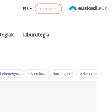
EU
Hasi Saioa
tegiak
Liburutegia
 Lehenengoa
< Aurrekoa
Hurrengoa >
Azkena >>