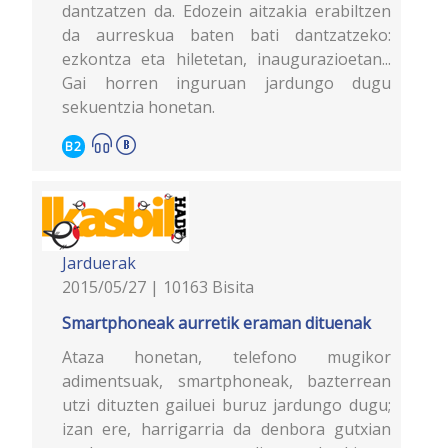
dantzatzen da. Edozein aitzakia erabiltzen
da aurreskua baten bati dantzatzeko:
ezkontza eta hiletetan, inaugurazioetan...
Gai horren inguruan jardungo dugu
sekuentzia honetan.
B2
Jarduerak
2015/05/27 | 10163 Bisita
Smartphoneak aurretik eraman dituenak
Ataza honetan, telefono mugikor
adimentsuak, smartphoneak, bazterrean
utzi dituzten gailuei buruz jardungo dugu;
izan ere, harrigarria da denbora gutxian