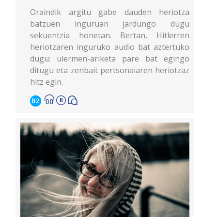
Oraindik argitu gabe dauden heriotza
batzuen inguruan jardungo dugu
sekuentzia honetan. Bertan, Hitlerren
heriotzaren inguruko audio bat aztertuko
dugu: ulermen-ariketa pare bat egingo
ditugu eta zenbait pertsonaiaren heriotzaz
hitz egin.
B2