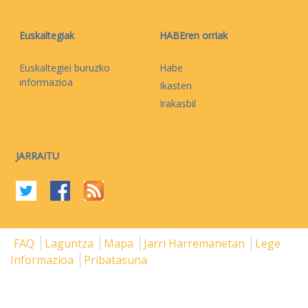
Euskaltegiak
HABEren orriak
Euskaltegiei buruzko
Habe
informazioa
Ikasten
Irakasbil
JARRAITU
FAQ
Laguntza
Mapa
Jarri Harremanetan
Lege
Informazioa
Pribatasuna