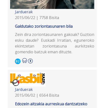
Jarduerak
2015/06/22 | 7758 Bisita
Galdutako zoriontasunaren bila
Zein dira zoriontasunaren gakoak? Guztion
esku daude? Euskadi Irratian, eguneroko
ekintzetan zoriontasuna aurkitzeko
gomendio batzuk eman dituzte.
B2
Jarduerak
2015/06/02 | 6564 Bisita
Edozein aitzakia aurreskua dantzatzeko