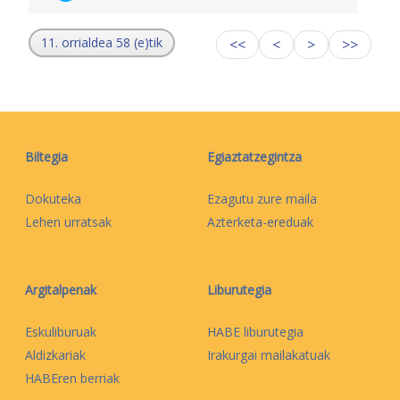
11. orrialdea 58 (e)tik
<<
<
>
>>
Biltegia
Egiaztatzegintza
Dokuteka
Ezagutu zure maila
Lehen urratsak
Azterketa-ereduak
Argitalpenak
Liburutegia
Eskuliburuak
HABE liburutegia
Aldizkariak
Irakurgai mailakatuak
HABEren berriak