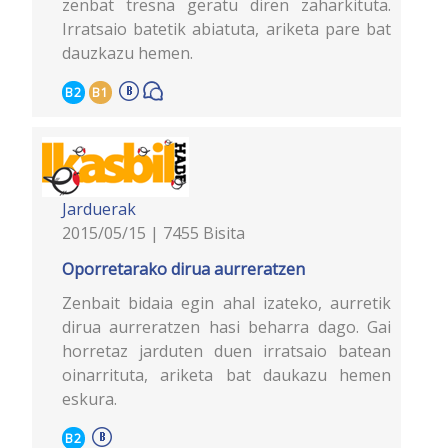
zenbat tresna geratu diren zaharkituta.
Irratsaio batetik abiatuta, ariketa pare bat
dauzkazu hemen.
B2
B1
Jarduerak
2015/05/15 | 7455 Bisita
Oporretarako dirua aurreratzen
Zenbait bidaia egin ahal izateko, aurretik
dirua aurreratzen hasi beharra dago. Gai
horretaz jarduten duen irratsaio batean
oinarrituta, ariketa bat daukazu hemen
eskura.
B2