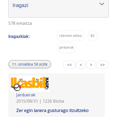
Iragazi
578 emaitza
Ulermen xehea
B2
Iragazkiak:
Jarduerak
11. orrialdea 58 (e)tik
<<
<
>
>>
Jarduerak
2015/08/31 | 1226 Bisita
Zer egin lanera gusturago itzultzeko