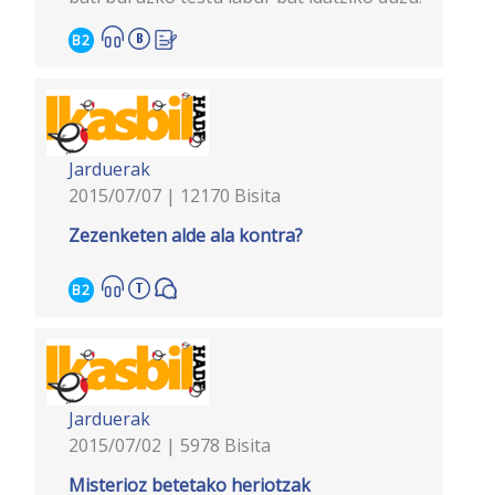
B2
Jarduerak
2015/07/07 | 12170 Bisita
Zezenketen alde ala kontra?
B2
Jarduerak
2015/07/02 | 5978 Bisita
Misterioz betetako heriotzak