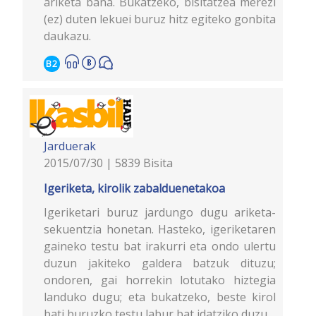
ariketa bana. Bukatzeko, bisitatzea merezi
(ez) duten lekuei buruz hitz egiteko gonbita
daukazu.
B2
Jarduerak
2015/07/30 | 5839 Bisita
Igeriketa, kirolik zabalduenetakoa
Igeriketari buruz jardungo dugu ariketa-
sekuentzia honetan. Hasteko, igeriketaren
gaineko testu bat irakurri eta ondo ulertu
duzun jakiteko galdera batzuk dituzu;
ondoren, gai horrekin lotutako hiztegia
landuko dugu; eta bukatzeko, beste kirol
bati buruzko testu labur bat idatziko duzu.