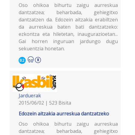
Oso ohikoa bihurtu zaigu aurreskua
dantzatzea; beharbada, gehiegitxo
dantzatzen da. Edozein aitzakia erabiltzen
da aurreskua baten bati dantzatzeko:
ezkontza eta hiletetan, inaugurazioetan...
Gai horren inguruan jardungo dugu
sekuentzia honetan.
B2
Jarduerak
2015/06/02 | 523 Bisita
Edozein aitzakia aurreskua dantzatzeko
Oso ohikoa bihurtu zaigu aurreskua
dantzatzea; beharbada, gehiegitxo