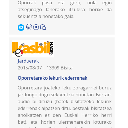
Oporrak pasa eta gero, nola egin
atseginago lanerako itzulera; horixe da
sekuentzia honetako gaia.
B2
Jarduerak
2015/08/07 | 13309 Bisita
Oporretarako lekurik ederrenak
Oporretara joateko leku zoragarriei buruz
jardungo dugu sekuentzia honetan. Bertan,
audio bi dituzu (batek bisitatzeko lekurik
ederrenak aipatzen ditu, besteak bisitatzea
aholkatzen ez den Euskal Herriko herri
bat), eta horien ulermenarekin loturako