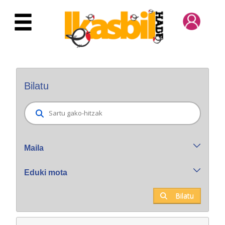
Eduki nagusira joan
Bilatzaile orokorra
Bilatu
Maila
Eduki mota
Bilatu