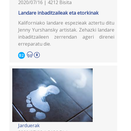
2020/07/16 | 4212 Bisita
Landare inbaditzaileak eta etorkinak
Kaliforniako landare espezieak aztertu ditu
Jenny Yurshansky artistak. Zehazki landare
inbaditzaileen zerrendan ageri direnei
erreparatu die.
B2
Jarduerak