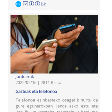
B2
Jarduerak
2022/02/16 | 7811 Bisita
Gazteak eta telefonoa
Telefonoa ezinbesteko osagai bihurtu da
gure egunerokoan. Jende asko estu eta
larri ibiliko litzateke, tramankulu hori une