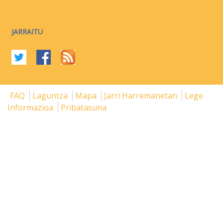
JARRAITU
FAQ
Laguntza
Mapa
Jarri Harremanetan
Lege
Informazioa
Pribatasuna