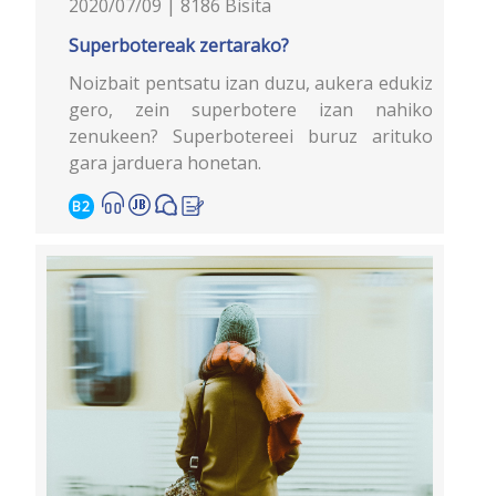
2020/07/09 | 8186 Bisita
Superbotereak zertarako?
Noizbait pentsatu izan duzu, aukera edukiz
gero, zein superbotere izan nahiko
zenukeen? Superbotereei buruz arituko
gara jarduera honetan.
B2