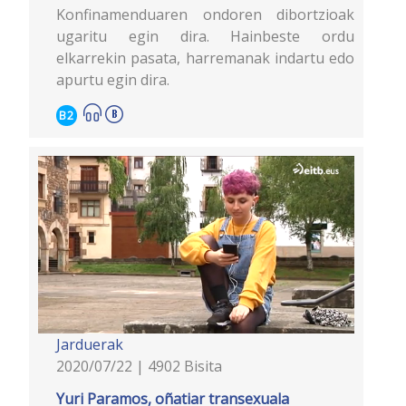
Konfinamenduaren ondoren dibortzioak
ugaritu egin dira. Hainbeste ordu
elkarrekin pasata, harremanak indartu edo
apurtu egin dira.
B2
Jarduerak
2020/07/22 | 4902 Bisita
Yuri Paramos, oñatiar transexuala