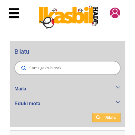
Eduki nagusira joan
Bilatzaile orokorra
Bilatu
Maila
Eduki mota
Bilatu