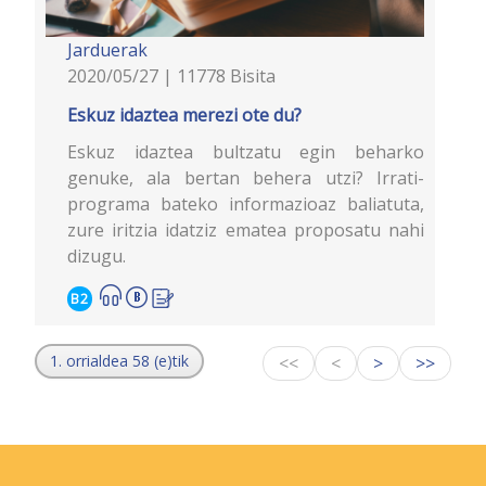
Jarduerak
2020/05/27 | 11778 Bisita
Eskuz idaztea merezi ote du?
Eskuz idaztea bultzatu egin beharko
genuke, ala bertan behera utzi? Irrati-
programa bateko informazioaz baliatuta,
zure iritzia idatziz ematea proposatu nahi
dizugu.
B2
1. orrialdea 58 (e)tik
<<
<
>
>>