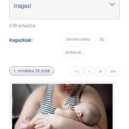
Iragazi
578 emaitza
Ulermen xehea
B2
Iragazkiak:
Jarduerak
1. orrialdea 58 (e)tik
<<
<
>
>>