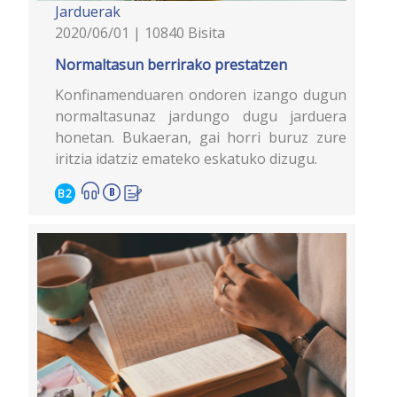
Jarduerak
2020/06/01 | 10840 Bisita
Normaltasun berrirako prestatzen
Konfinamenduaren ondoren izango dugun
normaltasunaz jardungo dugu jarduera
honetan. Bukaeran, gai horri buruz zure
iritzia idatziz emateko eskatuko dizugu.
B2