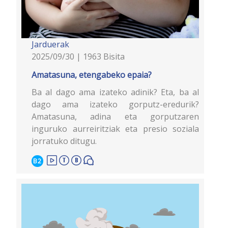
Jarduerak
2025/09/30 | 1963 Bisita
Amatasuna, etengabeko epaia?
Ba al dago ama izateko adinik? Eta, ba al
dago ama izateko gorputz-eredurik?
Amatasuna, adina eta gorputzaren
inguruko aurreiritziak eta presio soziala
jorratuko ditugu.
B2