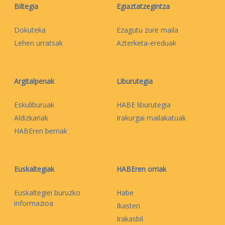
Biltegia
Egiaztatzegintza
Dokuteka
Ezagutu zure maila
Lehen urratsak
Azterketa-ereduak
Argitalpenak
Liburutegia
Eskuliburuak
HABE liburutegia
Aldizkariak
Irakurgai mailakatuak
HABEren berriak
Euskaltegiak
HABEren orriak
Euskaltegiei buruzko
Habe
informazioa
Ikasten
Irakasbil