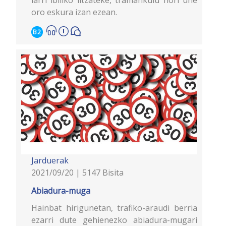
oro eskura izan ezean.
B2
Jarduerak
2021/09/20 | 5147 Bisita
Abiadura-muga
Hainbat hirigunetan, trafiko-araudi berria
ezarri dute gehienezko abiadura-mugari