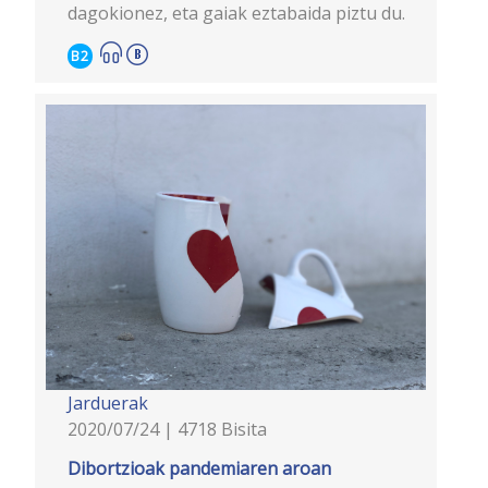
dagokionez, eta gaiak eztabaida piztu du.
B2
Jarduerak
2020/07/24 | 4718 Bisita
Dibortzioak pandemiaren aroan