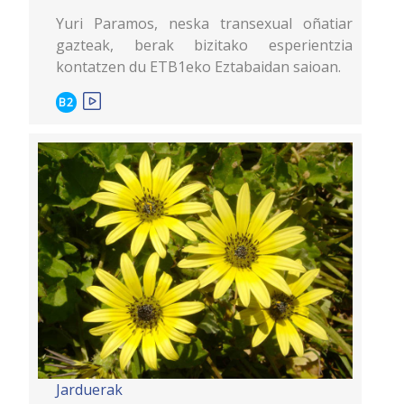
Yuri Paramos, neska transexual oñatiar
gazteak, berak bizitako esperientzia
kontatzen du ETB1eko Eztabaidan saioan.
B2
Jarduerak