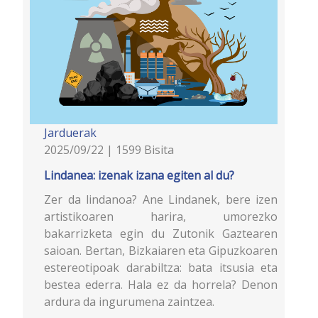
Jarduerak
2025/09/22 | 1599 Bisita
Lindanea: izenak izana egiten al du?
Zer da lindanoa? Ane Lindanek, bere izen
artistikoaren harira, umorezko
bakarrizketa egin du Zutonik Gaztearen
saioan. Bertan, Bizkaiaren eta Gipuzkoaren
estereotipoak darabiltza: bata itsusia eta
bestea ederra. Hala ez da horrela? Denon
ardura da ingurumena zaintzea.