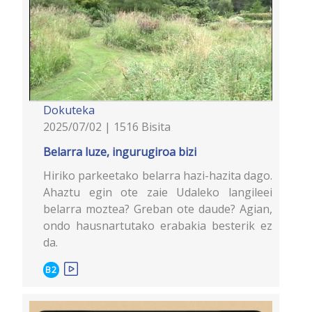
Dokuteka
2025/07/02 | 1516 Bisita
Belarra luze, ingurugiroa bizi
Hiriko parkeetako belarra hazi-hazita dago.
Ahaztu egin ote zaie Udaleko langileei
belarra moztea? Greban ote daude? Agian,
ondo hausnartutako erabakia besterik ez
da.
B2