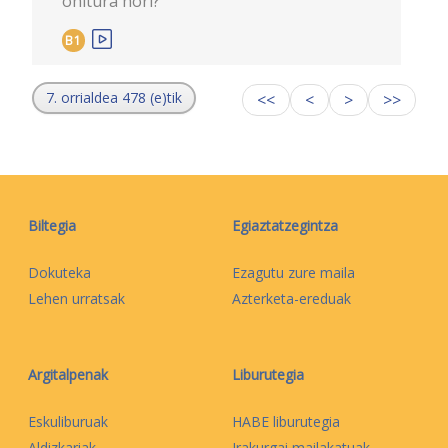
ohitura hori?
B1
7. orrialdea 478 (e)tik
<<
<
>
>>
Biltegia
Egiaztatzegintza
Dokuteka
Ezagutu zure maila
Lehen urratsak
Azterketa-ereduak
Argitalpenak
Liburutegia
Eskuliburuak
HABE liburutegia
Aldizkariak
Irakurgai mailakatuak