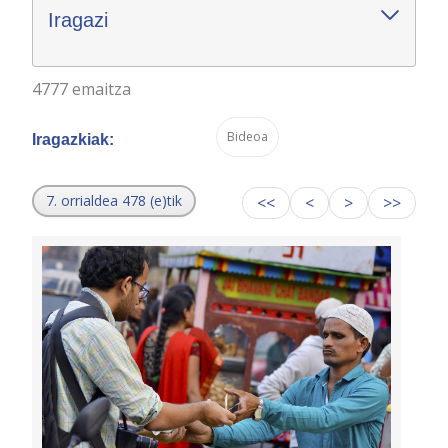
Iragazi
4777 emaitza
Bideoa
Iragazkiak:
7. orrialdea 478 (e)tik
<<
<
>
>>