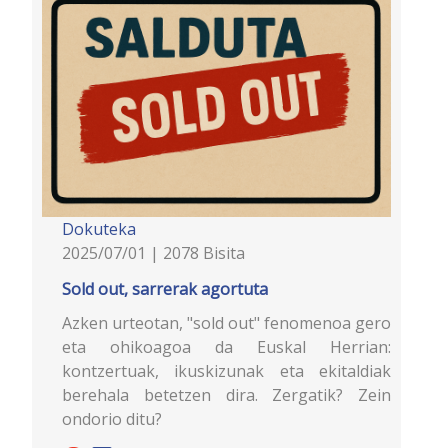
Dokuteka
2025/07/01 | 2078 Bisita
Sold out, sarrerak agortuta
Azken urteotan, "sold out" fenomenoa gero
eta ohikoagoa da Euskal Herrian:
kontzertuak, ikuskizunak eta ekitaldiak
berehala betetzen dira. Zergatik? Zein
ondorio ditu?