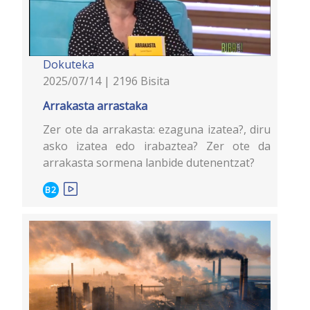
Dokuteka
2025/07/14 | 2196 Bisita
Arrakasta arrastaka
Zer ote da arrakasta: ezaguna izatea?, diru
asko izatea edo irabaztea? Zer ote da
arrakasta sormena lanbide dutenentzat?
B2