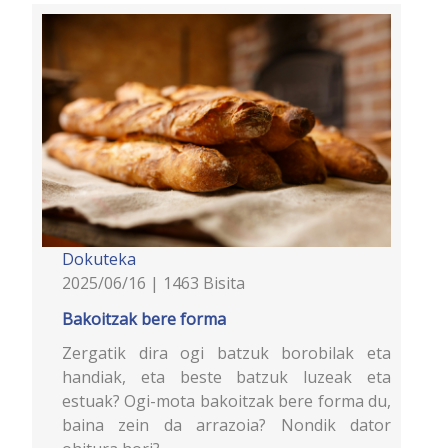
Dokuteka
2025/06/16 | 1463 Bisita
Bakoitzak bere forma
Zergatik dira ogi batzuk borobilak eta
handiak, eta beste batzuk luzeak eta
estuak? Ogi-mota bakoitzak bere forma du,
baina zein da arrazoia? Nondik dator