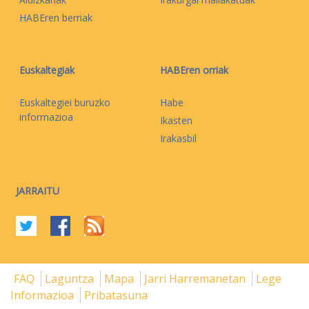
HABEren berriak
Euskaltegiak
HABEren orriak
Euskaltegiei buruzko
Habe
informazioa
Ikasten
Irakasbil
JARRAITU
FAQ
Laguntza
Mapa
Jarri Harremanetan
Lege
Informazioa
Pribatasuna