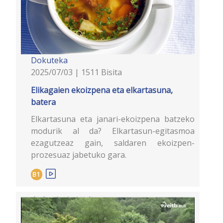
Dokuteka
2025/07/03 | 1511 Bisita
Elikagaien ekoizpena eta elkartasuna,
batera
Elkartasuna eta janari-ekoizpena batzeko
modurik al da? Elkartasun-egitasmoa
ezagutzeaz gain, saldaren ekoizpen-
prozesuaz jabetuko gara.
B1