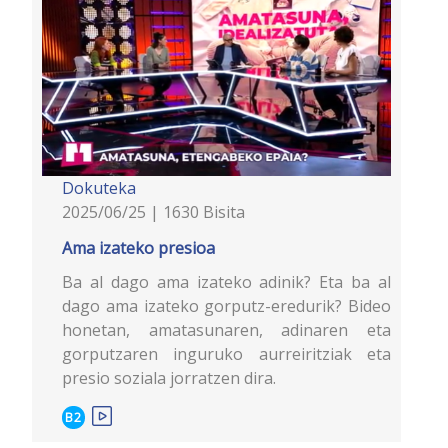
Dokuteka
2025/06/25 | 1630 Bisita
Ama izateko presioa
Ba al dago ama izateko adinik? Eta ba al
dago ama izateko gorputz-eredurik? Bideo
honetan, amatasunaren, adinaren eta
gorputzaren inguruko aurreiritziak eta
presio soziala jorratzen dira.
B2