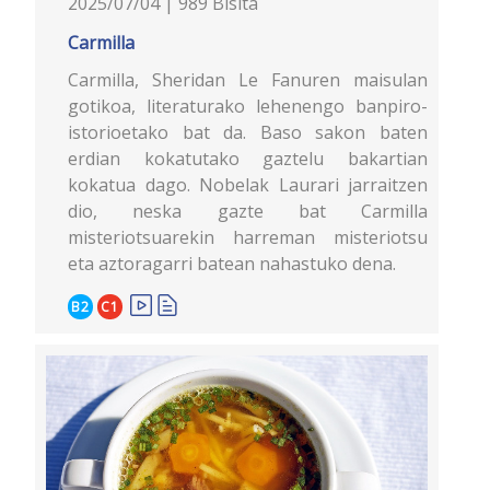
2025/07/04 | 989 Bisita
Carmilla
Carmilla, Sheridan Le Fanuren maisulan
gotikoa, literaturako lehenengo banpiro-
istorioetako bat da. Baso sakon baten
erdian kokatutako gaztelu bakartian
kokatua dago. Nobelak Laurari jarraitzen
dio, neska gazte bat Carmilla
misteriotsuarekin harreman misteriotsu
eta aztoragarri batean nahastuko dena.
B2
C1