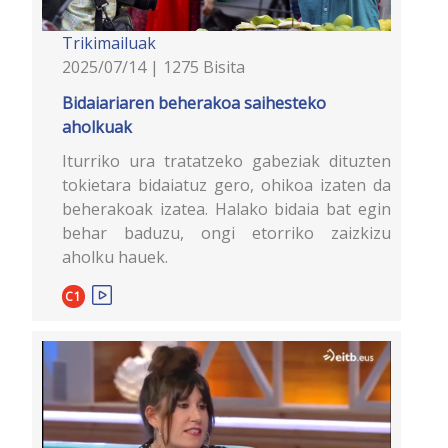
Trikimailuak
2025/07/14 | 1275 Bisita
Bidaiariaren beherakoa saihesteko
aholkuak
Iturriko ura tratatzeko gabeziak dituzten
tokietara bidaiatuz gero, ohikoa izaten da
beherakoak izatea. Halako bidaia bat egin
behar baduzu, ongi etorriko zaizkizu
aholku hauek.
C1