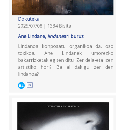
Dokuteka
2025/07/08 | 1384 Bisita
Ane Lindane,
lindane
ari buruz
Lindanoa konposatu organikoa da, oso
toxikoa. Ane Lindanek umorezko
bakarrizketak egiten ditu. Zer dela-eta izen
artistiko hori? Ba al dakigu zer den
lindanoa?
B2