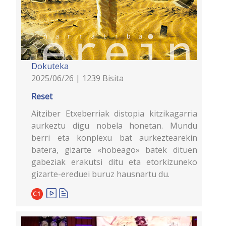
Dokuteka
2025/06/26 | 1239 Bisita
Reset
Aitziber Etxeberriak distopia kitzikagarria
aurkeztu digu nobela honetan. Mundu
berri eta konplexu bat aurkeztearekin
batera, gizarte «hobeago» batek dituen
gabeziak erakutsi ditu eta etorkizuneko
gizarte-ereduei buruz hausnartu du.
C1