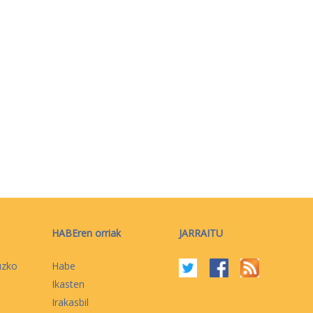
HABEren orriak
JARRAITU
uzko
Habe
Ikasten
Irakasbil