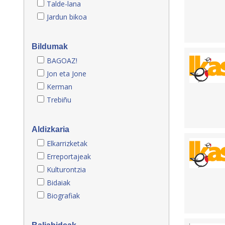
Talde-lana
Jardun bikoa
Bildumak
BAGOAZ!
Jon eta Jone
Kerman
Trebiñu
Aldizkaria
Elkarrizketak
Erreportajeak
Kulturontzia
Bidaiak
Biografiak