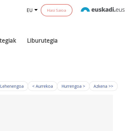
EU
Hasi Saioa
tegiak
Liburutegia
 Lehenengoa
< Aurrekoa
Hurrengoa >
Azkena >>