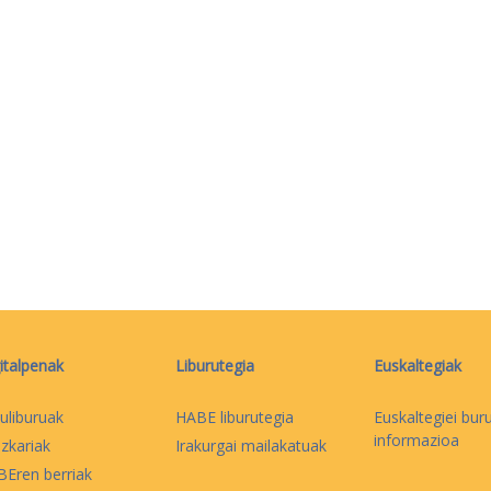
italpenak
Liburutegia
Euskaltegiak
uliburuak
HABE liburutegia
Euskaltegiei bur
informazioa
izkariak
Irakurgai mailakatuak
Eren berriak