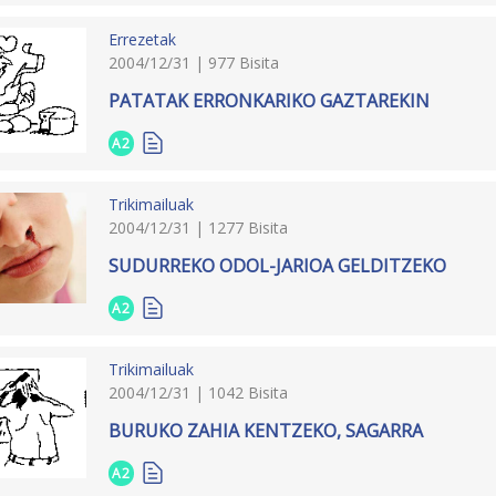
Errezetak
2004/12/31 | 977 Bisita
PATATAK ERRONKARIKO GAZTAREKIN
A2
Trikimailuak
2004/12/31 | 1277 Bisita
SUDURREKO ODOL-JARIOA GELDITZEKO
A2
Trikimailuak
2004/12/31 | 1042 Bisita
BURUKO ZAHIA KENTZEKO, SAGARRA
A2