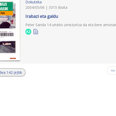
Dokuteka
2004/05/06 | 3315 Bisita
Irabazi eta galdu
Peter Sanda 14 urteko umezurtza da eta bere amonarek
A2
<<
dea 142 (e)tik