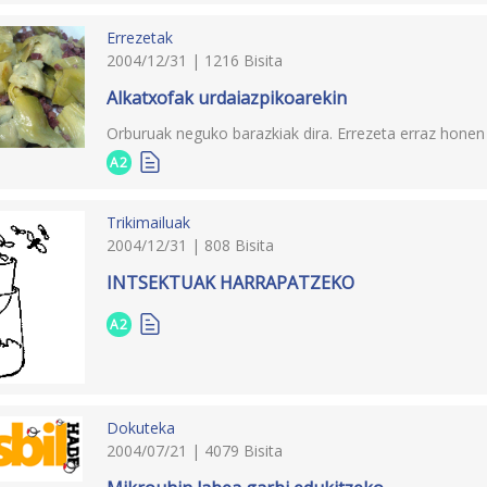
Errezetak
2004/12/31 | 1216 Bisita
Alkatxofak urdaiazpikoarekin
Orburuak neguko barazkiak dira. Errezeta erraz honen
A2
Trikimailuak
2004/12/31 | 808 Bisita
INTSEKTUAK HARRAPATZEKO
A2
Dokuteka
2004/07/21 | 4079 Bisita