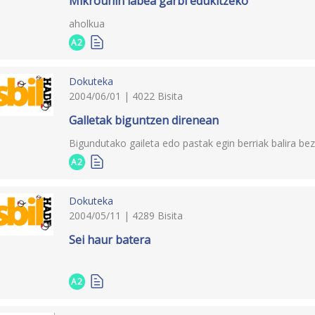
Mikrouhin labea garbi edukitzeko
aholkua
A2
Dokuteka
2004/06/01 | 4022 Bisita
Galletak biguntzen direnean
Bigundutako gaileta edo pastak egin berriak balira be
A2
Dokuteka
2004/05/11 | 4289 Bisita
Sei haur batera
A2