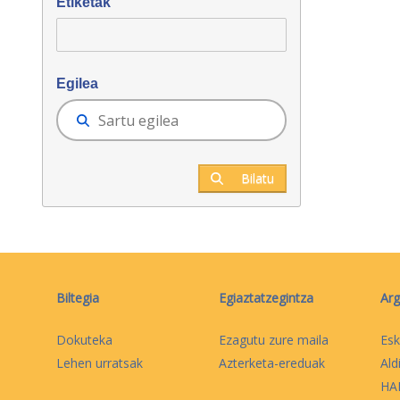
Etiketak
Egilea
Bilatu
Biltegia
Egiaztatzegintza
Arg
Dokuteka
Ezagutu zure maila
Esk
Lehen urratsak
Azterketa-ereduak
Ald
HAB