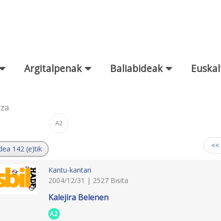
Argitalpenak
Baliabideak
Euskal
tza
A2
:
<<
dea 142 (e)tik
Kantu-kantari
2004/12/31 | 2527 Bisita
Kalejira Belenen
A2