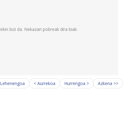
in bizi da. Nekazari pobreak dira biak.
 Lehenengoa
< Aurrekoa
Hurrengoa >
Azkena >>