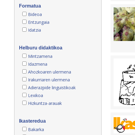
Formatua
Bideoa
Entzungaia
Idatzia
Helburu didaktikoa
Mintzamena
Idazmena
Ahozkoaren ulermena
Irakurriaren ulermena
Adierazpide linguistikoak
Lexikoa
Hizkuntza-arauak
Ikasteredua
Bakarka