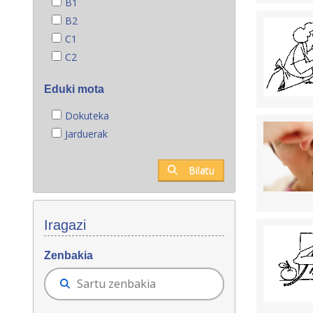
B1
B2
C1
C2
Eduki mota
Dokuteka
Jarduerak
Bilatu
Iragazi
Zenbakia