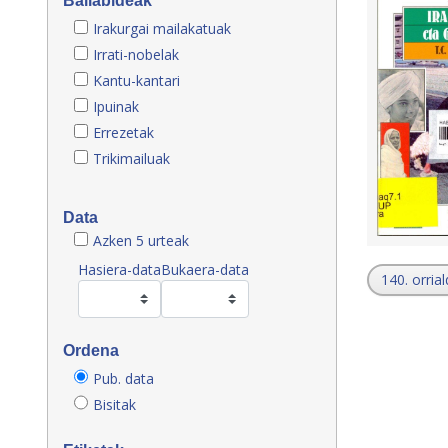
Baliabideak
Irakurgai mailakatuak
Irrati-nobelak
Kantu-kantari
Ipuinak
Errezetak
Trikimailuak
Data
Azken 5 urteak
Hasiera-data
Bukaera-data
140. orrial
Ordena
Pub. data
Bisitak