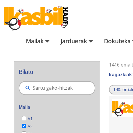
Eduki nagusira joan
Mailak
Jarduerak
Dokuteka
Bilatzaile orokorra
1416 emai
Bilatu
Iragazkiak
140. orrial
Maila
A1
A2