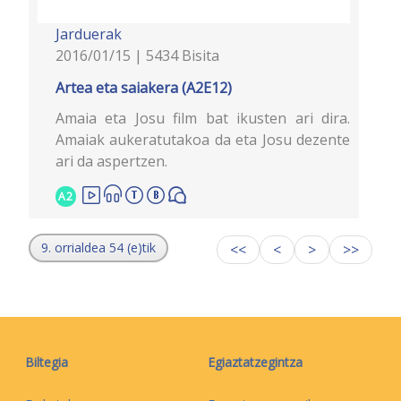
Jarduerak
2016/01/15 | 5434 Bisita
Artea eta saiakera (A2E12)
Amaia eta Josu film bat ikusten ari dira.
Amaiak aukeratutakoa da eta Josu dezente
ari da aspertzen.
A2
9. orrialdea 54 (e)tik
<<
<
>
>>
Biltegia
Egiaztatzegintza