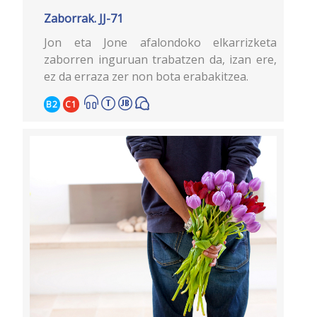
Zaborrak. JJ-71
Jon eta Jone afalondoko elkarrizketa
zaborren inguruan trabatzen da, izan ere,
ez da erraza zer non bota erabakitzea.
B2
C1