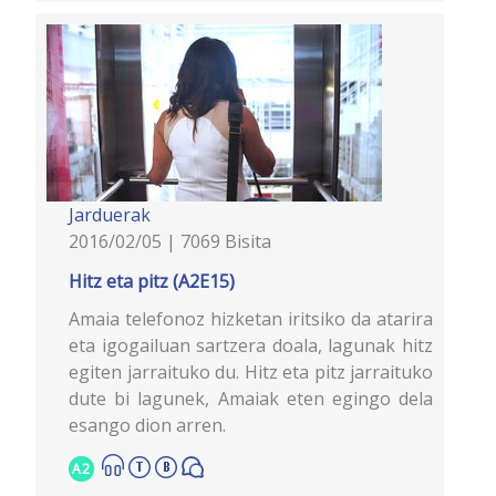
Jarduerak
2016/02/05 | 7069 Bisita
Hitz eta pitz (A2E15)
Amaia telefonoz hizketan iritsiko da atarira
eta igogailuan sartzera doala, lagunak hitz
egiten jarraituko du. Hitz eta pitz jarraituko
dute bi lagunek, Amaiak eten egingo dela
esango dion arren.
A2