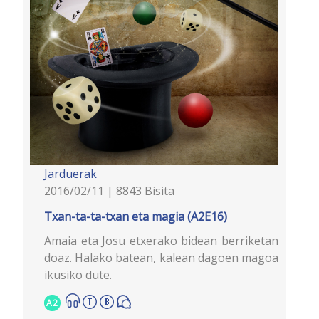
Jarduerak
2016/02/11 | 8843 Bisita
Txan-ta-ta-txan eta magia (A2E16)
Amaia eta Josu etxerako bidean berriketan
doaz. Halako batean, kalean dagoen magoa
ikusiko dute.
A2