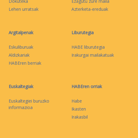
Dokuteka
Ezagutu zure maila
Lehen urratsak
Azterketa-ereduak
Argitalpenak
Liburutegia
Eskuliburuak
HABE liburutegia
Aldizkariak
Irakurgai mailakatuak
HABEren berriak
Euskaltegiak
HABEren orriak
Euskaltegiei buruzko
Habe
informazioa
Ikasten
Irakasbil