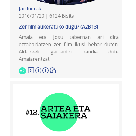
Jarduerak
2016/01/20 | 6124 Bisita
Zer film aukeratuko dugu? (A2B13)
Amaia eta Josu tabernan ari dira
eztabaidatzen zer film ikusi behar duten.
Aktoreek garrantzi handia dute
Amaiarentzat.
A2