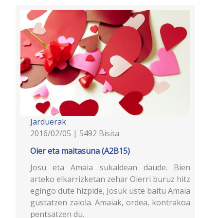
Jarduerak
2016/02/05 | 5492 Bisita
Oier eta maitasuna (A2B15)
Josu eta Amaia sukaldean daude. Bien
arteko elkarrizketan zehar Oierri buruz hitz
egingo dute hizpide, Josuk uste baitu Amaia
gustatzen zaiola. Amaiak, ordea, kontrakoa
pentsatzen du.