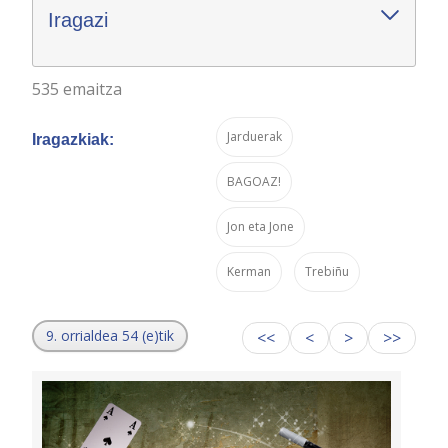
Iragazi
535 emaitza
Jarduerak
Iragazkiak:
BAGOAZ!
Jon eta Jone
Kerman
Trebiñu
9. orrialdea 54 (e)tik
<<
<
>
>>