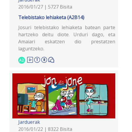
2016/01/27 | 5727 Bisita
Telebistako lehiaketa (A2B14)
Josuri telebistako lehiaketa batean parte
hartzeko deitu diote. Urduri dago, eta
Amaiari eskatzen dio prestatzen
laguntzeko.
A2
Jarduerak
2016/01/22 | 8322 Bisita