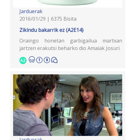
Jarduerak
2016/01/29 | 6375 Bisita
Zikindu bakarrik ez (A2E14)
Oraingo honetan garbigailua martxan
jartzen erakutsi beharko dio Amaiak Josuri.
A2
Jarduerak