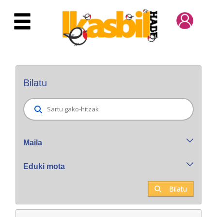
Eduki nagusira joan
Bilatzaile orokorra
Bilatu
Maila
Eduki mota
Bilatu