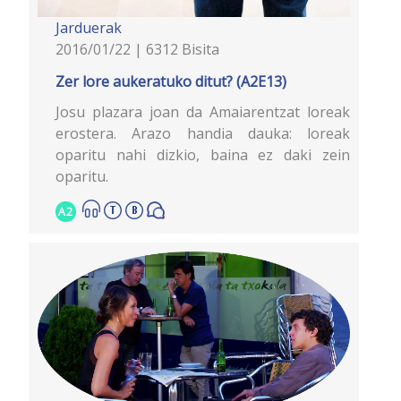
Jarduerak
2016/01/22 | 6312 Bisita
Zer lore aukeratuko ditut? (A2E13)
Josu plazara joan da Amaiarentzat loreak
erostera. Arazo handia dauka: loreak
oparitu nahi dizkio, baina ez daki zein
oparitu.
A2