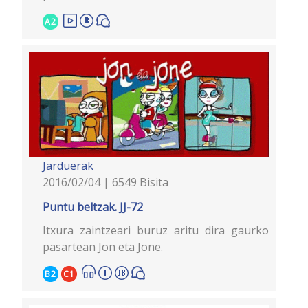
A2
Jarduerak
2016/02/04 | 6549 Bisita
Puntu beltzak. JJ-72
Itxura zaintzeari buruz aritu dira gaurko
pasartean Jon eta Jone.
B2
C1