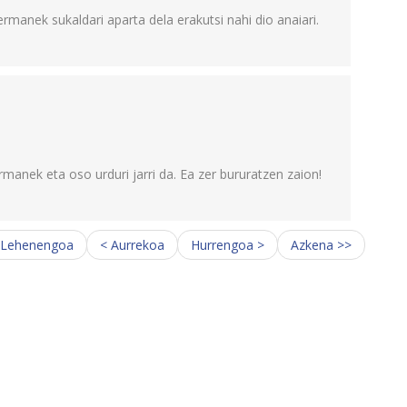
rmanek sukaldari aparta dela erakutsi nahi dio anaiari.
anek eta oso urduri jarri da. Ea zer bururatzen zaion!
 Lehenengoa
< Aurrekoa
Hurrengoa >
Azkena >>