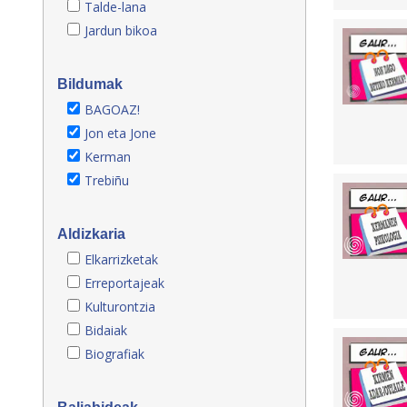
Talde-lana
Jardun bikoa
Bildumak
BAGOAZ!
Jon eta Jone
Kerman
Trebiñu
Aldizkaria
Elkarrizketak
Erreportajeak
Kulturontzia
Bidaiak
Biografiak