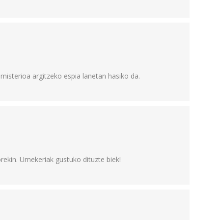
 misterioa argitzeko espia lanetan hasiko da.
rekin. Umekeriak gustuko dituzte biek!