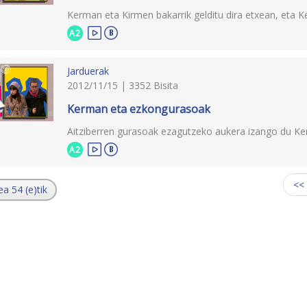
Kerman eta Kirmen bakarrik gelditu dira etxean, eta Ke
A2
Jarduerak
2012/11/15 | 3352 Bisita
Kerman eta ezkongurasoak
Aitziberren gurasoak ezagutzeko aukera izango du Kerm
A2
<<
ea 54 (e)tik