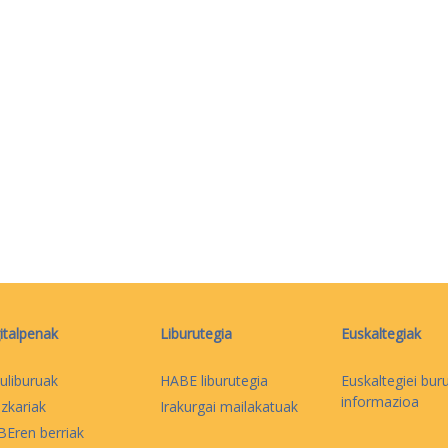
italpenak
Liburutegia
Euskaltegiak
uliburuak
HABE liburutegia
Euskaltegiei bur
informazioa
izkariak
Irakurgai mailakatuak
Eren berriak