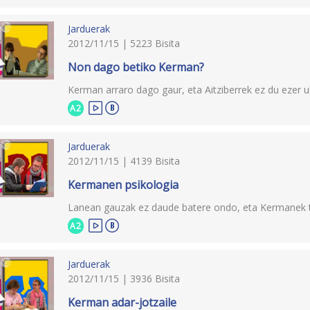
Jarduerak
2012/11/15 | 5223 Bisita
Non dago betiko Kerman?
Kerman arraro dago gaur, eta Aitziberrek ez du ezer u
A2
Jarduerak
2012/11/15 | 4139 Bisita
Kermanen psikologia
Lanean gauzak ez daude batere ondo, eta Kermanek tes
A2
Jarduerak
2012/11/15 | 3936 Bisita
Kerman adar-jotzaile