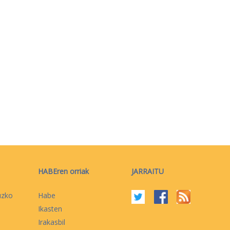
HABEren orriak
JARRAITU
uzko
Habe
Ikasten
Irakasbil