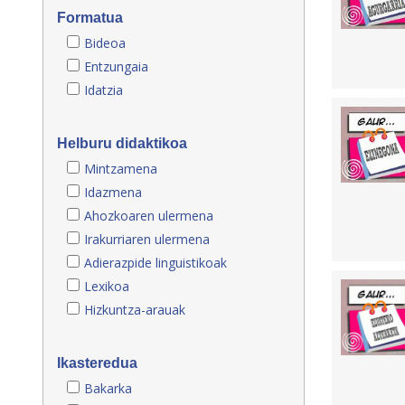
Formatua
Bideoa
Entzungaia
Idatzia
Helburu didaktikoa
Mintzamena
Idazmena
Ahozkoaren ulermena
Irakurriaren ulermena
Adierazpide linguistikoak
Lexikoa
Hizkuntza-arauak
Ikasteredua
Bakarka