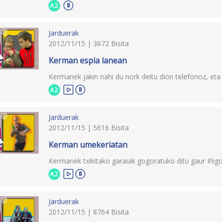
A2
Jarduerak
2012/11/15 | 3672 Bisita
Kerman espia lanean
Kermanek jakin nahi du nork deitu dion telefonoz, eta
A2
Jarduerak
2012/11/15 | 5616 Bisita
Kerman umekeriatan
Kermanek txikitako garaiak gogoratuko ditu gaur Iñigo
A2
Jarduerak
2012/11/15 | 8764 Bisita