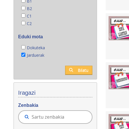
B1
B2
C1
C2
Eduki mota
Dokuteka
Jarduerak
Bilatu
Iragazi
Zenbakia