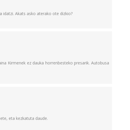
 idatzi. Akats asko aterako ote dizkio?
aina Kirmenek ez dauka horrenbesteko presarik. Autobusa
iete, eta kezkatuta daude.