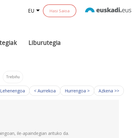
EU
Hasi Saioa
tegiak
Liburutegia
Trebiñu
 Lehenengoa
< Aurrekoa
Hurrengoa >
Azkena >>
ingoan, ile-apaindegian arituko da.