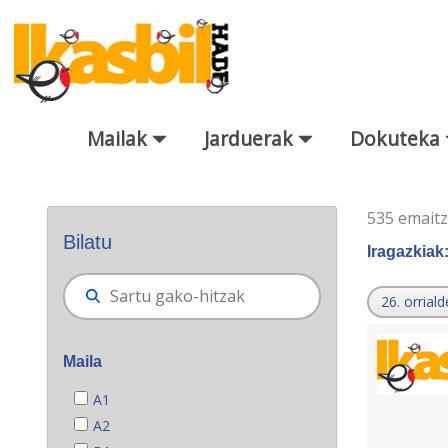
Eduki nagusira joan
Mailak
Jarduerak
Dokuteka
Bilatzaile orokorra
535 emait
Bilatu
Iragazkiak
26. orriald
Maila
A1
A2