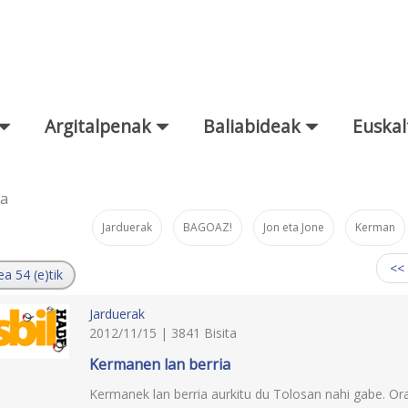
Argitalpenak
Baliabideak
Euskal
za
Jarduerak
BAGOAZ!
Jon eta Jone
Kerman
:
<<
ea 54 (e)tik
Jarduerak
2012/11/15 | 3841 Bisita
Kermanen lan berria
Kermanek lan berria aurkitu du Tolosan nahi gabe. Ora