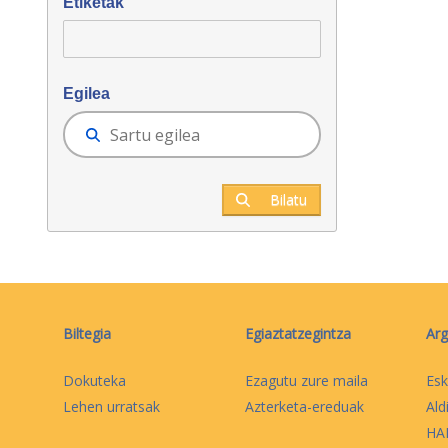
Etiketak
Egilea
Bilatu
Biltegia
Egiaztatzegintza
Arg
Dokuteka
Ezagutu zure maila
Esk
Lehen urratsak
Azterketa-ereduak
Ald
HAB