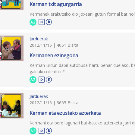
Kerman txit agurgarria
Kermanek erakutsiko dio Joxeani gutun formal bat nola
A2
Jarduerak
2012/11/15 | 4061 Bisita
Kermanen ezinegona
Kerman urduri dabil autobusa hartu behar duelako, b
galduko ote dute?
A2
Jarduerak
2012/11/15 | 3665 Bisita
Kerman eta ezusteko azterketa
Kermani eta bere lagunari bat-bateko azterketa jarri d
A2