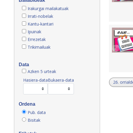
Baliabideak
Irakurgai mailakatuak
Irrati-nobelak
Kantu-kantari
Ipuinak
Errezetak
Trikimailuak
Data
Azken 5 urteak
Hasiera-data
Bukaera-data
26. orriald
Ordena
Pub. data
Bisitak