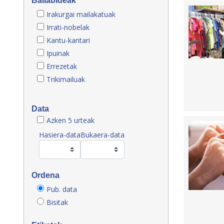
Baliabideak
Irakurgai mailakatuak
Irrati-nobelak
Kantu-kantari
Ipuinak
Errezetak
Trikimailuak
Data
Azken 5 urteak
Hasiera-data
Bukaera-data
Ordena
Pub. data
Bisitak