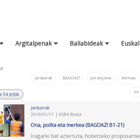
Argitalpenak
Baliabideak
Euskal
za
Jarduerak
BAGOAZ!
Jon eta Jone
Kerman
:
<<
a 54 (e)tik
Jarduerak
2019/01/11 | 6584 Bisita
Ona, polita eta merkea (BAGOAZ! B1-21)
Iragarki bat aztertuta, hobetzeko proposame