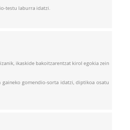
-testu laburra idatzi.
anik, ikaskide bakoitzarentzat kirol egokia zein
n gaineko gomendio-sorta idatzi, diptikoa osatu