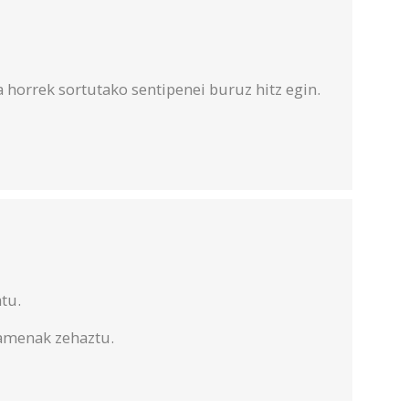
a horrek sortutako sentipenei buruz hitz egin.
tu.
samenak zehaztu.