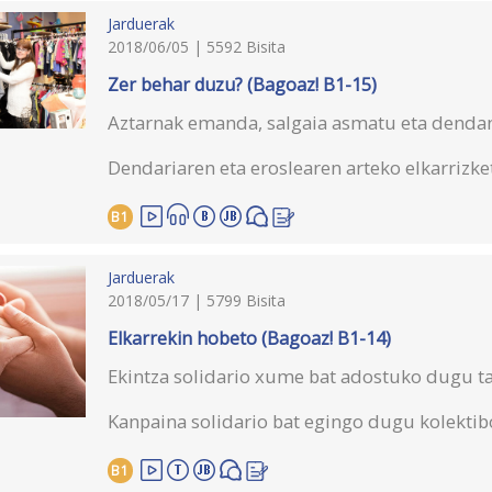
Jarduerak
2018/06/05 | 5592 Bisita
Zer behar duzu? (Bagoaz! B1-15)
Aztarnak emanda, salgaia asmatu eta denda
Dendariaren eta eroslearen arteko elkarrizke
B1
Jarduerak
2018/05/17 | 5799 Bisita
Elkarrekin hobeto (Bagoaz! B1-14)
Ekintza solidario xume bat adostuko dugu t
Kanpaina solidario bat egingo dugu kolektibo
B1