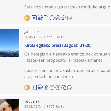
Sare sozialetan argitaratzeko moduko argudio
B1
Jarduerak
2018/10/17 | 6560 Bisita
Kirola egiteko prest (Bagoaz! B1-20)
Galdetegiari emandako erantzunak kontuan iz
litzatekeen proposatu, arrazoiak emanez.
Euskal Herrian arrakasta duen kirolen bate
eta jendartean banatzeko.
B1
Jarduerak
2018/09/24 | 8179 Bisita