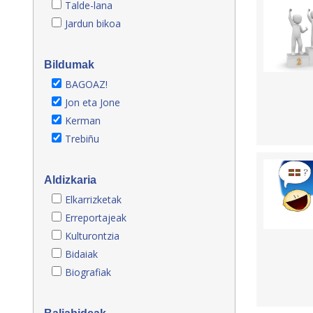
Talde-lana
Jardun bikoa
Bildumak
BAGOAZ!
Jon eta Jone
Kerman
Trebiñu
Aldizkaria
Elkarrizketak
Erreportajeak
Kulturontzia
Bidaiak
Biografiak