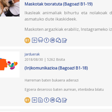
Maskotak txoratuta (Bagoaz! B1-19)
Ikasleak animaliak bihurtu eta nolakoak d
asmatuko dute ikaskideek.
Maskoten argazkiak erabiliz, Instagrameko i
B1
Jarduerak
2018/08/30 | 5262 Bisita
(In)komunikazioa (Bagoaz! B1-18)
Harreman baten bukaera adierazi
Egoera deseroso baten aurrean, irtenbidea bilatu
B1