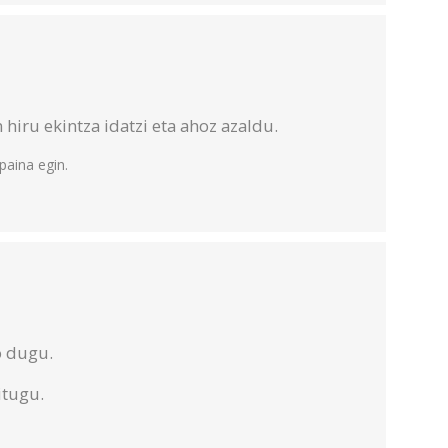
hiru ekintza idatzi eta ahoz azaldu.
aina egin.
o dugu.
itugu.