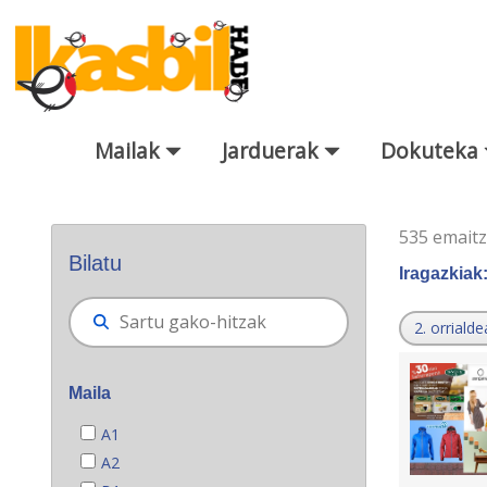
Eduki nagusira joan
Mailak
Jarduerak
Dokuteka
Bilatzaile orokorra
535 emait
Bilatu
Iragazkiak
2. orrialde
Maila
A1
A2