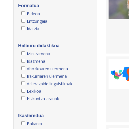
Formatua
Bideoa
Entzungaia
Idatzia
Helburu didaktikoa
Mintzamena
Idazmena
Ahozkoaren ulermena
Irakurriaren ulermena
Adierazpide linguistikoak
Lexikoa
Hizkuntza-arauak
Ikasteredua
Bakarka