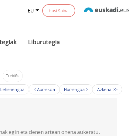
EU
Hasi Saioa
tegiak
Liburutegia
Trebiñu
 Lehenengoa
< Aurrekoa
Hurrengoa >
Azkena >>
nak egin eta denen artean onena aukeratu.