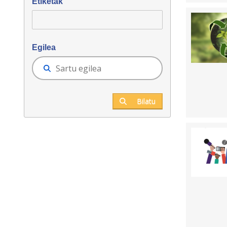
Etiketak
Egilea
Bilatu