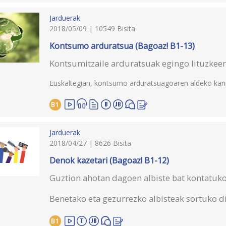
Jarduerak
2018/05/09 | 10549 Bisita
Kontsumo arduratsua (Bagoaz! B1-13)
Kontsumitzaile arduratsuak egingo lituzkeen 
Euskaltegian, kontsumo arduratsuagoaren aldeko kanp
B1
Jarduerak
2018/04/27 | 8626 Bisita
Denok kazetari (Bagoaz! B1-12)
Guztion ahotan dagoen albiste bat kontatuk
Benetako eta gezurrezko albisteak sortuko d
B1