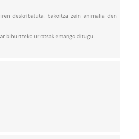
iren deskribatuta, bakoitza zein animalia den
zar bihurtzeko urratsak emango ditugu.