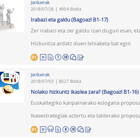
Jarduerak
2018/07/26 | 4904 Bisita
Irabazi eta galdu (Bagoaz! B1-17)
Zer irabazi eta zer galdu izan dugun esan, et
Hizkuntza ardatz duen lehiaketa bat egin
B1
Jarduerak
2018/07/03 | 8027 Bisita
Nolako hizkuntz ikaslea zara? (Bagoaz! B1-16)
Euskaltegiko kanpainarako eslogana proposa
Ikasestrategiak aztertu eta talderako propo
B1