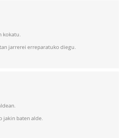
n kokatu.
tan jarrerei erreparatuko diegu.
aldean.
 jakin baten alde.