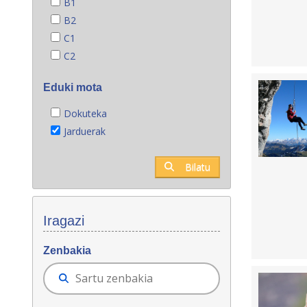
B1
B2
C1
C2
Eduki mota
Dokuteka
Jarduerak
Bilatu
Iragazi
Zenbakia