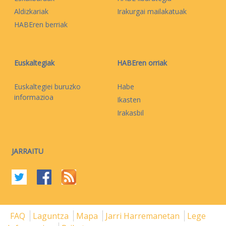
Aldizkariak
Irakurgai mailakatuak
HABEren berriak
Euskaltegiak
HABEren orriak
Euskaltegiei buruzko
Habe
informazioa
Ikasten
Irakasbil
JARRAITU
FAQ
Laguntza
Mapa
Jarri Harremanetan
Lege