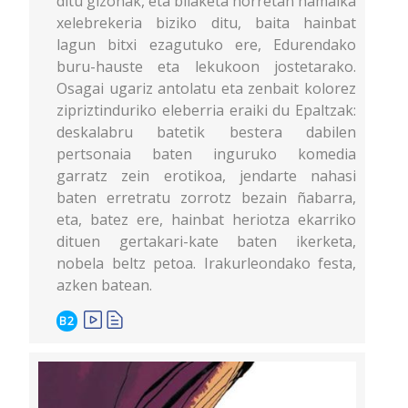
ditu gizonak, eta bilaketa horretan hamaika
xelebrekeria biziko ditu, baita hainbat
lagun bitxi ezagutuko ere, Edurendako
buru-hauste eta lekukoon jostetarako.
Osagai ugariz antolatu eta zenbait kolorez
zipriztinduriko eleberria eraiki du Epaltzak:
deskalabru batetik bestera dabilen
pertsonaia baten inguruko komedia
garratz zein erotikoa, jendarte nahasi
baten erretratu zorrotz bezain ñabarra,
eta, batez ere, hainbat heriotza ekarriko
dituen gertakari-kate baten ikerketa,
nobela beltz petoa. Irakurleondako festa,
azken batean.
B2