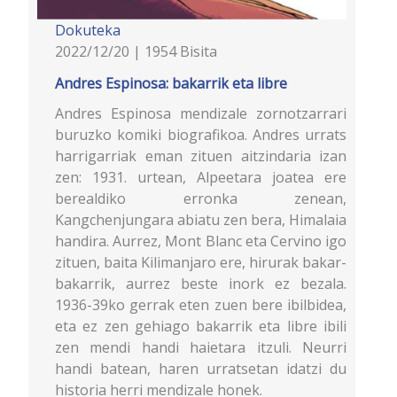
Dokuteka
2022/12/20 | 1954 Bisita
Andres Espinosa: bakarrik eta libre
Andres Espinosa mendizale zornotzarrari
buruzko komiki biografikoa. Andres urrats
harrigarriak eman zituen aitzindaria izan
zen: 1931. urtean, Alpeetara joatea ere
berealdiko erronka zenean,
Kangchenjungara abiatu zen bera, Himalaia
handira. Aurrez, Mont Blanc eta Cervino igo
zituen, baita Kilimanjaro ere, hirurak bakar-
bakarrik, aurrez beste inork ez bezala.
1936-39ko gerrak eten zuen bere ibilbidea,
eta ez zen gehiago bakarrik eta libre ibili
zen mendi handi haietara itzuli. Neurri
handi batean, haren urratsetan idatzi du
historia herri mendizale honek.