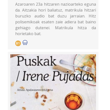
Azaroaren 23a hitzaren nazioarteko eguna
da. Aitzakia hori baliatuz, matrikula hitzari
buruzko audio bat duzu jarraian. Hitz
polisemikoak esaten zaie adiera bat baino
gehiago dutenei. Matrikula hitza da
horietako bat.
B1