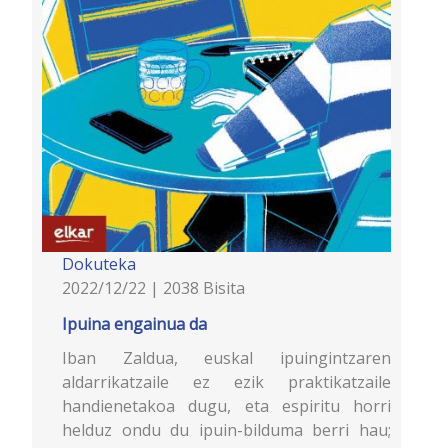
Dokuteka
2022/12/22 | 2038 Bisita
Ipuina engainua da
Iban Zaldua, euskal ipuingintzaren
aldarrikatzaile ez ezik praktikatzaile
handienetakoa dugu, eta espiritu horri
helduz ondu du ipuin-bilduma berri hau;