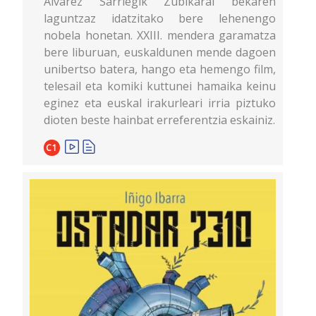
Alvarez Sarriegik Zubikarai bekaren
laguntzaz idatzitako bere lehenengo
nobela honetan. XXIII. mendera garamatza
bere liburuan, euskaldunen mende dagoen
unibertso batera, hango eta hemengo film,
telesail eta komiki kuttunei hamaika keinu
eginez eta euskal irakurleari irria piztuko
dioten beste hainbat erreferentzia eskainiz.
C1