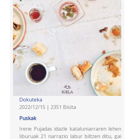
Dokuteka
2022/12/15 | 2351 Bisita
Puskak
Irene Pujadas idazle kataluniarraren lehen
liburuak 21 narrazio labur biltzen ditu, gai