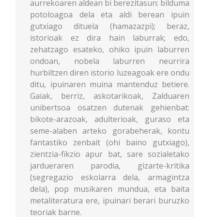
aurrekoaren aldean bi berezitasun: bilduma
potoloagoa dela eta aldi berean ipuin
gutxiago dituela (hamazazpi); beraz,
istorioak ez dira hain laburrak; edo,
zehatzago esateko, ohiko ipuin laburren
ondoan, nobela laburren neurrira
hurbiltzen diren istorio luzeagoak ere ondu
ditu, ipuinaren muina mantenduz betiere.
Gaiak, berriz, askotarikoak, Zalduaren
unibertsoa osatzen dutenak gehienbat:
bikote-arazoak, adulterioak, guraso eta
seme-alaben arteko gorabeherak, kontu
fantastiko zenbait (ohi baino gutxiago),
zientzia-fikzio apur bat, sare sozialetako
jardueraren parodia, gizarte-kritika
(segregazio eskolarra dela, armagintza
dela), pop musikaren mundua, eta baita
metaliteratura ere, ipuinari berari buruzko
teoriak barne.