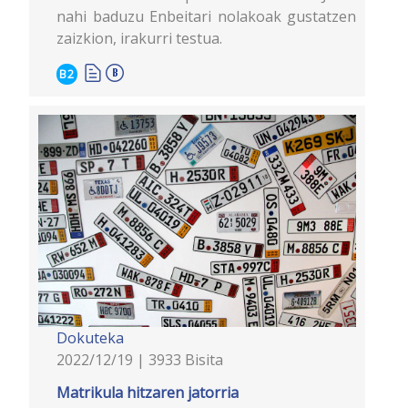
nahi baduzu Enbeitari nolakoak gustatzen
zaizkion, irakurri testua.
B2
Dokuteka
2022/12/19 | 3933 Bisita
Matrikula hitzaren jatorria