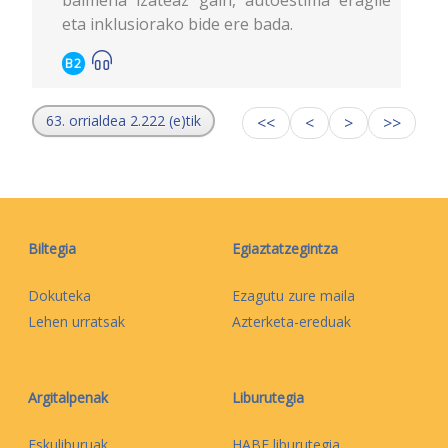
baimena izateaz gain, autoestima eragile
eta inklusiorako bide ere bada.
B2
63. orrialdea 2.222 (e)tik
<<
<
>
>>
Biltegia
Egiaztatzegintza
Dokuteka
Ezagutu zure maila
Lehen urratsak
Azterketa-ereduak
Argitalpenak
Liburutegia
Eskuliburuak
HABE liburutegia