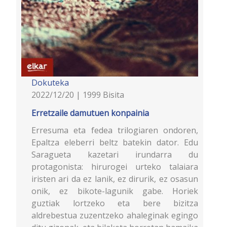
Dokuteka
2022/12/20 | 1999 Bisita
Erretzaile damutuen konpainia
Erresuma eta fedea trilogiaren ondoren,
Epaltza eleberri beltz batekin dator. Edu
Saragueta kazetari irundarra du
protagonista: hirurogei urteko talaiara
iristen ari da ez lanik, ez dirurik, ez osasun
onik, ez bikote-lagunik gabe. Horiek
guztiak lortzeko eta bere bizitza
aldrebestua zuzentzeko ahaleginak egingo