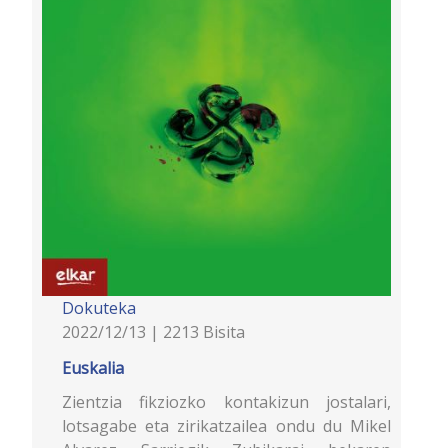
Dokuteka
2022/12/13 | 2213 Bisita
Euskalia
Zientzia fikziozko kontakizun jostalari,
lotsagabe eta zirikatzailea ondu du Mikel