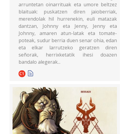
arruntetan oinarrituak eta umore beltzez
blaituak: puskatzen diren jaioberriak,
merendolak hil hurrenekin, euli matazak
dantzan, Johnny eta Jenny, Jenny eta
Johnny, amaren atun-latak eta tomate-
poteak, sudur berria duen senar ohia, edan
eta elkar larrutzeko geratzen diren
señorak, herrixketatik ihesi doazen
bandalo alegerak...
C1