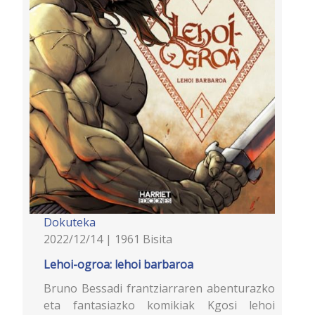
Dokuteka
2022/12/14 | 1961 Bisita
Lehoi-ogroa: lehoi barbaroa
Bruno Bessadi frantziarraren abenturazko
eta fantasiazko komikiak Kgosi lehoi