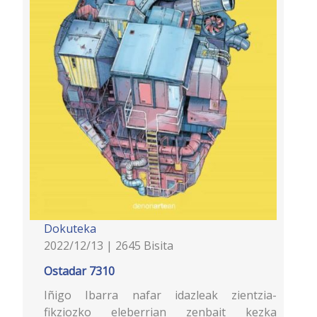
Dokuteka
2022/12/13 | 2645 Bisita
Ostadar 7310
Iñigo Ibarra nafar idazleak zientzia-
fikziozko eleberrian zenbait kezka