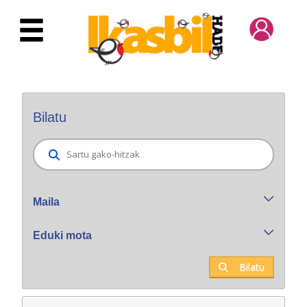
Eduki nagusira joan
Bilatzaile orokorra
Bilatu
Maila
Eduki mota
Bilatu