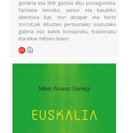
gerlaria eta Wilt gaztea ditu protagonista.
Fantasia heroiko, samur eta basatiko
abentura bat, non atzapar eta hortz
zorrotzak dituzten pertsonaiez osatutako
galeria oso batek konspiratu, traizionatu
eta elkar hiltzen duten.
C1