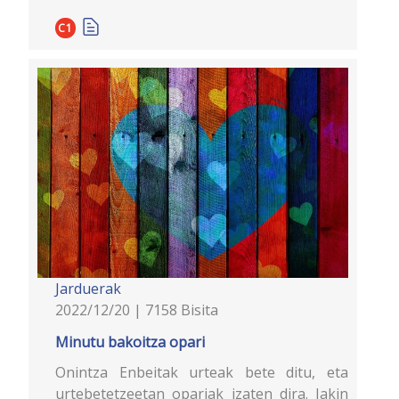
C1
Jarduerak
2022/12/20 | 7158 Bisita
Minutu bakoitza opari
Onintza Enbeitak urteak bete ditu, eta
urtebetetzeetan opariak izaten dira. Jakin