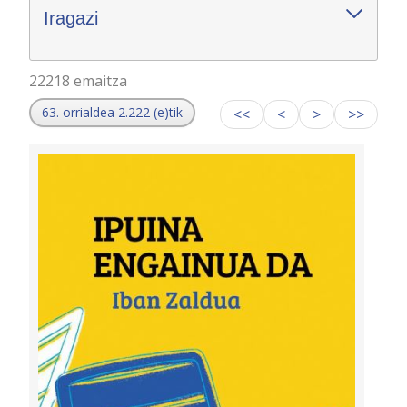
Iragazi
22218 emaitza
63. orrialdea 2.222 (e)tik
<<
<
>
>>