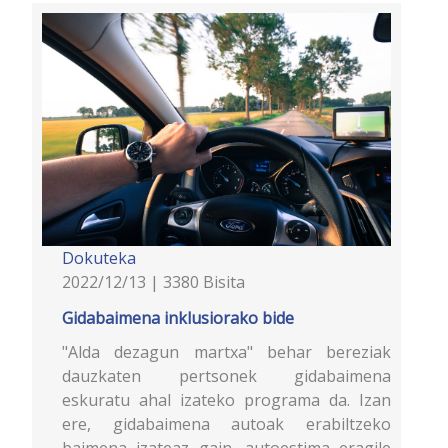
Dokuteka
2022/12/13 | 3380 Bisita
Gidabaimena inklusiorako bide
"Alda dezagun martxa" behar bereziak
dauzkaten pertsonek gidabaimena
eskuratu ahal izateko programa da. Izan
ere, gidabaimena autoak erabiltzeko