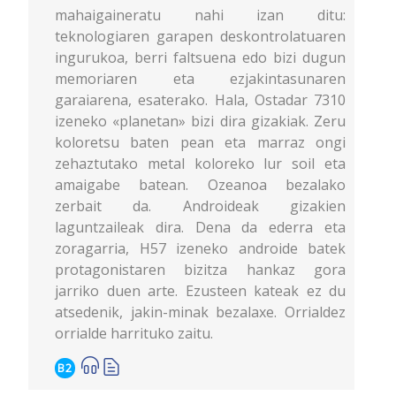
mahaigaineratu nahi izan ditu:
teknologiaren garapen deskontrolatuaren
ingurukoa, berri faltsuena edo bizi dugun
memoriaren eta ezjakintasunaren
garaiarena, esaterako. Hala, Ostadar 7310
izeneko «planetan» bizi dira gizakiak. Zeru
koloretsu baten pean eta marraz ongi
zehaztutako metal koloreko lur soil eta
amaigabe batean. Ozeanoa bezalako
zerbait da. Androideak gizakien
laguntzaileak dira. Dena da ederra eta
zoragarria, H57 izeneko androide batek
protagonistaren bizitza hankaz gora
jarriko duen arte. Ezusteen kateak ez du
atsedenik, jakin-minak bezalaxe. Orrialdez
orrialde harrituko zaitu.
B2