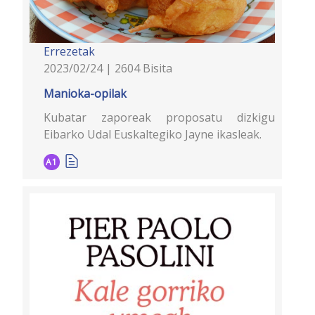
Errezetak
2023/02/24 | 2604 Bisita
Manioka-opilak
Kubatar zaporeak proposatu dizkigu
Eibarko Udal Euskaltegiko Jayne ikasleak.
A1