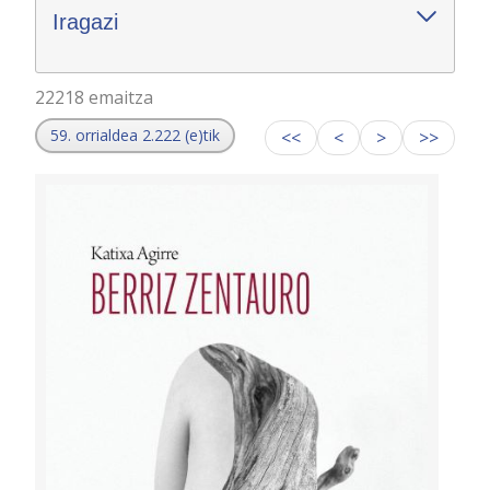
Iragazi
22218 emaitza
59. orrialdea 2.222 (e)tik
<<
<
>
>>