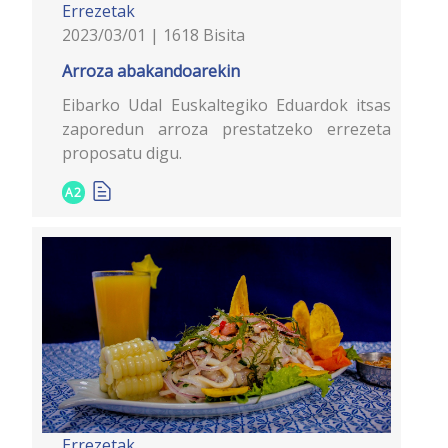
Errezetak
2023/03/01 | 1618 Bisita
Arroza abakandoarekin
Eibarko Udal Euskaltegiko Eduardok itsas
zaporedun arroza prestatzeko errezeta
proposatu digu.
A2
Errezetak