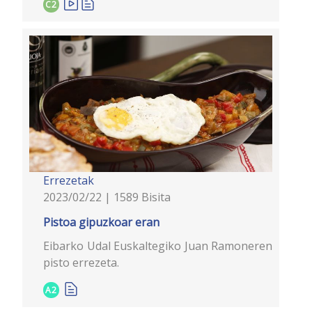
C2
Errezetak
2023/02/22 | 1589 Bisita
Pistoa gipuzkoar eran
Eibarko Udal Euskaltegiko Juan Ramoneren
pisto errezeta.
A2