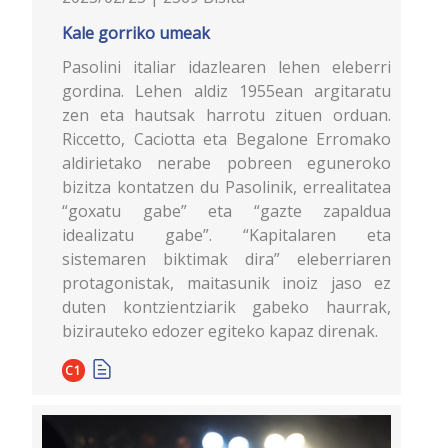
Kale gorriko umeak
Pasolini italiar idazlearen lehen eleberri
gordina. Lehen aldiz 1955ean argitaratu
zen eta hautsak harrotu zituen orduan.
Riccetto, Caciotta eta Begalone Erromako
aldirietako nerabe pobreen eguneroko
bizitza kontatzen du Pasolinik, errealitatea
“goxatu gabe” eta “gazte zapaldua
idealizatu gabe”. “Kapitalaren eta
sistemaren biktimak dira” eleberriaren
protagonistak, maitasunik inoiz jaso ez
duten kontzientziarik gabeko haurrak,
bizirauteko edozer egiteko kapaz direnak.
C1