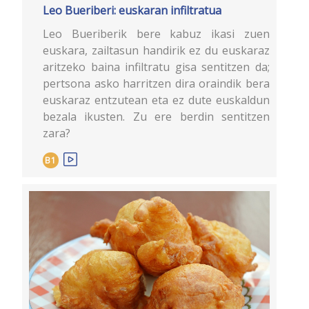
Leo Bueriberi: euskaran infiltratua
Leo Bueriberik bere kabuz ikasi zuen
euskara, zailtasun handirik ez du euskaraz
aritzeko baina infiltratu gisa sentitzen da;
pertsona asko harritzen dira oraindik bera
euskaraz entzutean eta ez dute euskaldun
bezala ikusten. Zu ere berdin sentitzen
zara?
B1