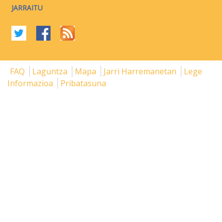
JARRAITU
FAQ
Laguntza
Mapa
Jarri Harremanetan
Lege
Informazioa
Pribatasuna