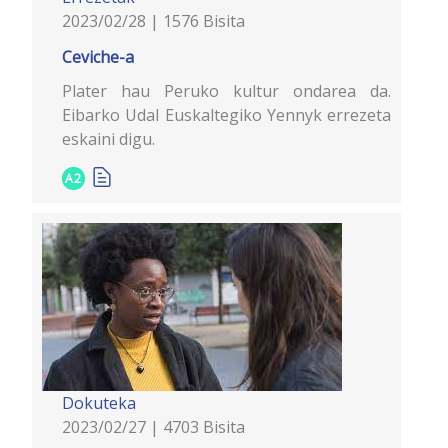
2023/02/28 | 1576 Bisita
Ceviche-a
Plater hau Peruko kultur ondarea da.
Eibarko Udal Euskaltegiko Yennyk errezeta
eskaini digu.
A2
Dokuteka
2023/02/27 | 4703 Bisita