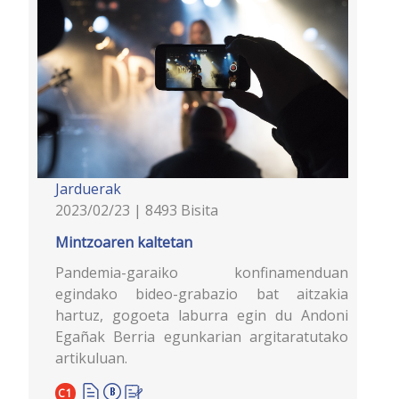
Jarduerak
2023/02/23 | 8493 Bisita
Mintzoaren kaltetan
Pandemia-garaiko konfinamenduan
egindako bideo-grabazio bat aitzakia
hartuz, gogoeta laburra egin du Andoni
Egañak Berria egunkarian argitaratutako
artikuluan.
C1