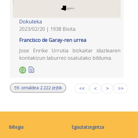
Dokuteka
2023/02/20 | 1938 Bisita
Francisco de Garay-ren urrea
Jose Enrike Urrutia bizkaitar idazlearen
kontakizun laburrez osatutako bilduma.
C2
59. orrialdea 2.222 (e)tik
<<
<
>
>>
Biltegia
Egiaztatzegintza