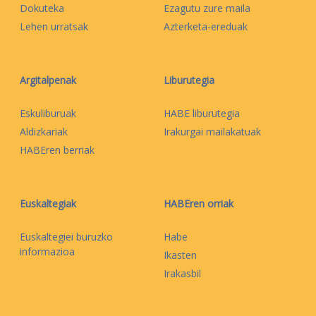
Dokuteka
Ezagutu zure maila
Lehen urratsak
Azterketa-ereduak
Argitalpenak
Liburutegia
Eskuliburuak
HABE liburutegia
Aldizkariak
Irakurgai mailakatuak
HABEren berriak
Euskaltegiak
HABEren orriak
Euskaltegiei buruzko
Habe
informazioa
Ikasten
Irakasbil