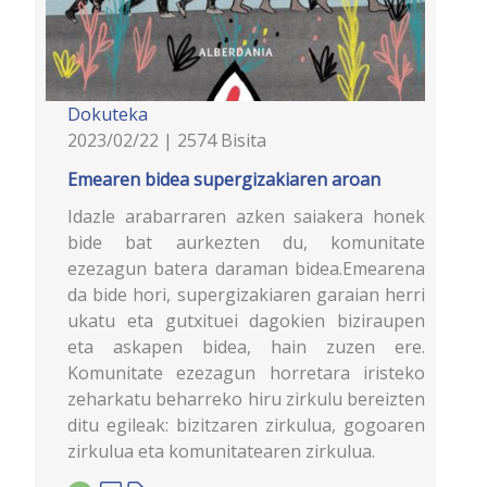
Dokuteka
2023/02/22 | 2574 Bisita
Emearen bidea supergizakiaren aroan
Idazle arabarraren azken saiakera honek
bide bat aurkezten du, komunitate
ezezagun batera daraman bidea.Emearena
da bide hori, supergizakiaren garaian herri
ukatu eta gutxituei dagokien biziraupen
eta askapen bidea, hain zuzen ere.
Komunitate ezezagun horretara iristeko
zeharkatu beharreko hiru zirkulu bereizten
ditu egileak: bizitzaren zirkulua, gogoaren
zirkulua eta komunitatearen zirkulua.