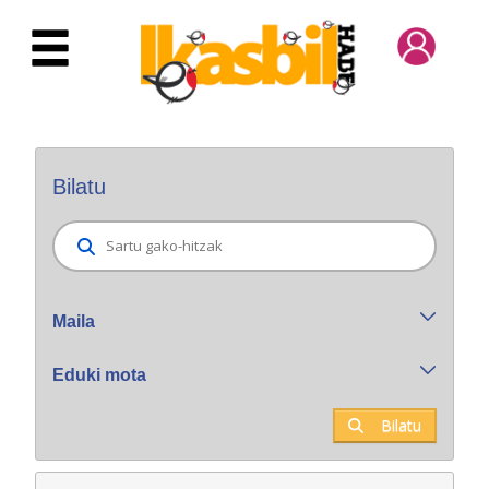
Eduki nagusira joan
Bilatzaile orokorra
Bilatu
Maila
Eduki mota
Bilatu