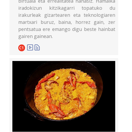
birtuala eta errealitatea nahasiz. Hamaika
iradokizun kitzikagarri topatuko du
irakurleak gizartearen eta teknologiaren
martxari buruz, baina, horrez gain, zer
pentsatua ere emango digu beste hainbat
gairen gainean.
C1