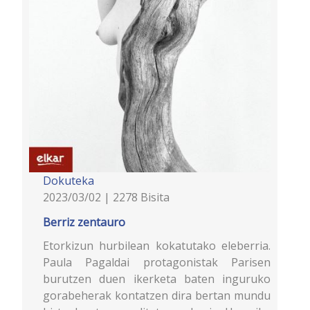
Dokuteka
2023/03/02 | 2278 Bisita
Berriz zentauro
Etorkizun hurbilean kokatutako eleberria.
Paula Pagaldai protagonistak Parisen
burutzen duen ikerketa baten inguruko
gorabeherak kontatzen dira bertan mundu