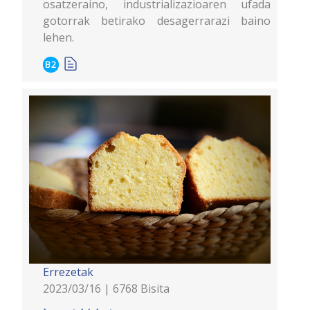
osatzeraino, industrializazioaren ufada
gotorrak betirako desagerrarazi baino
lehen.
B2
Errezetak
2023/03/16 | 6768 Bisita