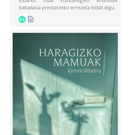
Eibarko Udal Euskaltegiko Andrések
bakailaoa prestatzeko errezeta bidali digu.
A2