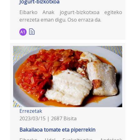
Jogurt-bizkotxoa
Eibarko Anak jogurt-bizkotxoa egiteko
errezeta eman digu. Oso erraza da.
A1
Errezetak
2023/03/15 | 2687 Bisita
Bakailaoa tomate eta piperrekin