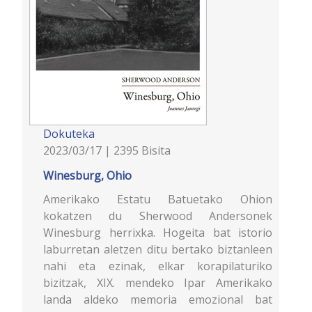
Dokuteka
2023/03/17 | 2395 Bisita
Winesburg, Ohio
Amerikako Estatu Batuetako Ohion
kokatzen du Sherwood Andersonek
Winesburg herrixka. Hogeita bat istorio
laburretan aletzen ditu bertako biztanleen
nahi eta ezinak, elkar korapilaturiko
bizitzak, XIX. mendeko Ipar Amerikako
landa aldeko memoria emozional bat