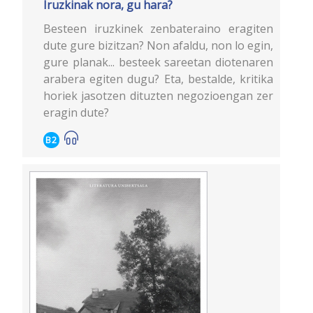
Iruzkinak nora, gu hara?
Besteen iruzkinek zenbateraino eragiten
dute gure bizitzan? Non afaldu, non lo egin,
gure planak... besteek sareetan diotenaren
arabera egiten dugu? Eta, bestalde, kritika
horiek jasotzen dituzten negozioengan zer
eragin dute?
B2