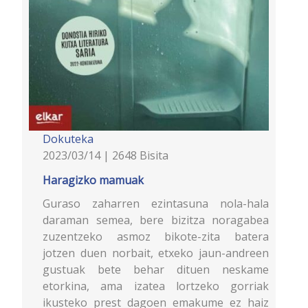
Dokuteka
2023/03/14 | 2648 Bisita
Haragizko mamuak
Guraso zaharren ezintasuna nola-hala
daraman semea, bere bizitza noragabea
zuzentzeko asmoz bikote-zita batera
jotzen duen norbait, etxeko jaun-andreen
gustuak bete behar dituen neskame
etorkina, ama izatea lortzeko gorriak
ikusteko prest dagoen emakume ez haiz