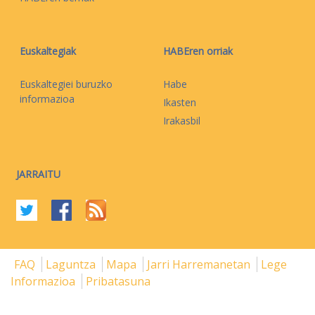
Euskaltegiak
HABEren orriak
Euskaltegiei buruzko
Habe
informazioa
Ikasten
Irakasbil
JARRAITU
FAQ
Laguntza
Mapa
Jarri Harremanetan
Lege
Informazioa
Pribatasuna