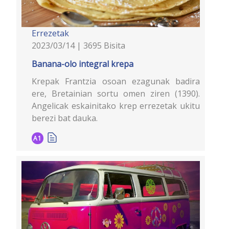
Errezetak
2023/03/14 | 3695 Bisita
Banana-olo integral krepa
Krepak Frantzia osoan ezagunak badira
ere, Bretainian sortu omen ziren (1390).
Angelicak eskainitako krep errezetak ukitu
berezi bat dauka.
A1