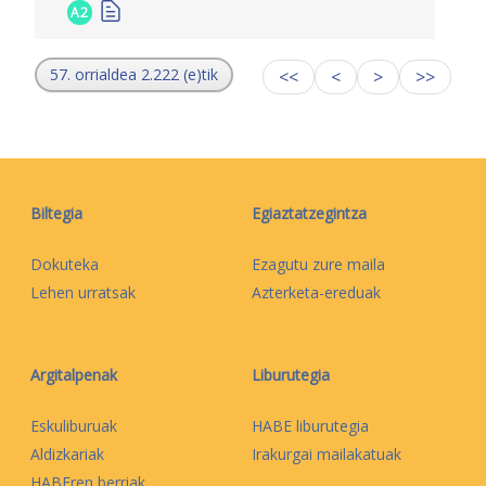
A2
57. orrialdea 2.222 (e)tik
<<
<
>
>>
Biltegia
Egiaztatzegintza
Dokuteka
Ezagutu zure maila
Lehen urratsak
Azterketa-ereduak
Argitalpenak
Liburutegia
Eskuliburuak
HABE liburutegia
Aldizkariak
Irakurgai mailakatuak
HABEren berriak