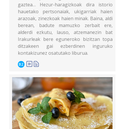
gaztea… Hezur-haragizkoak dira istorio
hauetako pertsonaiak, ukigarriak haien
arazoak, zinezkoak haien minak. Baina, aldi
berean, badute mamuzko zerbait ere,
alderdi ezkutu, lauso, atzemanezin bat
Irakurleak bere eguneroko bizitzan topa
ditzakeen gai ezberdinen inguruko
kontakizunez osatutako liburua.
B2