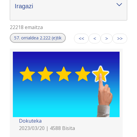
Iragazi
22218 emaitza
57. orrialdea 2.222 (e)tik
<<
<
>
>>
Dokuteka
2023/03/20 | 4588 Bisita