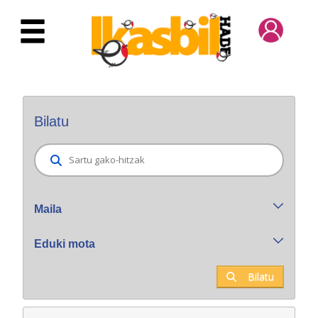
Eduki nagusira joan
Bilatzaile orokorra
Bilatu
Maila
Eduki mota
Bilatu