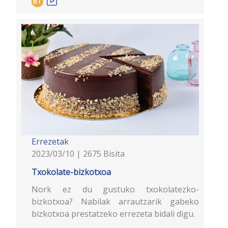
B1
Errezetak
2023/03/10 | 2675 Bisita
Txokolate-bizkotxoa
Nork ez du gustuko txokolatezko-
bizkotxoa? Nabilak arrautzarik gabeko
bizkotxoa prestatzeko errezeta bidali digu.