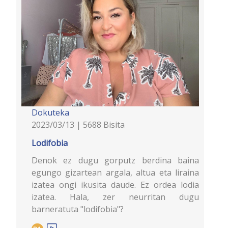
Dokuteka
2023/03/13 | 5688 Bisita
Lodifobia
Denok ez dugu gorputz berdina baina
egungo gizartean argala, altua eta liraina
izatea ongi ikusita daude. Ez ordea lodia
izatea. Hala, zer neurritan dugu
barneratuta "lodifobia"?