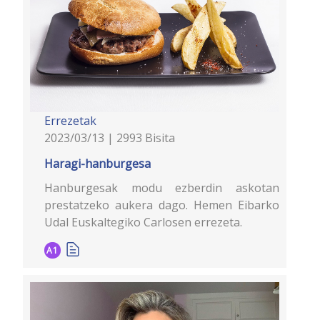
Errezetak
2023/03/13 | 2993 Bisita
Haragi-hanburgesa
Hanburgesak modu ezberdin askotan
prestatzeko aukera dago. Hemen Eibarko
Udal Euskaltegiko Carlosen errezeta.
A1