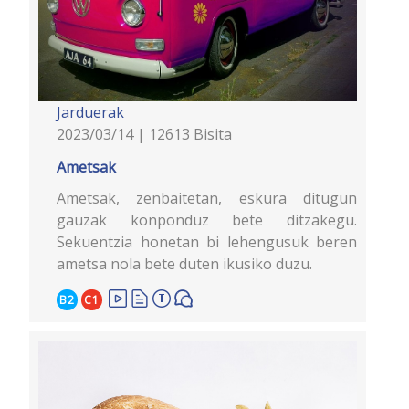
Jarduerak
2023/03/14 | 12613 Bisita
Ametsak
Ametsak, zenbaitetan, eskura ditugun
gauzak konponduz bete ditzakegu.
Sekuentzia honetan bi lehengusuk beren
ametsa nola bete duten ikusiko duzu.
B2
C1