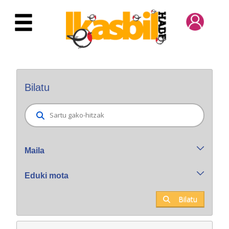
Eduki nagusira joan
Bilatzaile orokorra
Bilatu
Maila
Eduki mota
Bilatu