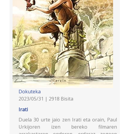
Dokuteka
2023/05/31 | 2918 Bisita
Irati
Duela 30 urte jaio zen Irati eta orain, Paul
Urkijoren izen bereko filmaren
arrakastaren ondoren, erdaraz zegoen