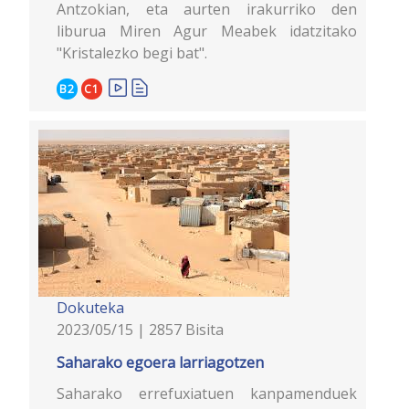
Antzokian, eta aurten irakurriko den
liburua Miren Agur Meabek idatzitako
"Kristalezko begi bat".
B2
C1
Dokuteka
2023/05/15 | 2857 Bisita
Saharako egoera larriagotzen
Saharako errefuxiatuen kanpamenduek