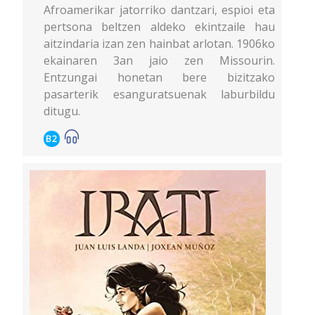
Afroamerikar jatorriko dantzari, espioi eta
pertsona beltzen aldeko ekintzaile hau
aitzindaria izan zen hainbat arlotan. 1906ko
ekainaren 3an jaio zen Missourin.
Entzungai honetan bere bizitzako
pasarterik esanguratsuenak laburbildu
ditugu.
B2