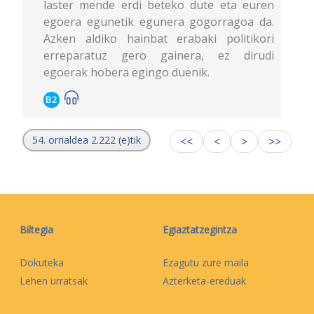
laster mende erdi beteko dute eta euren
egoera egunetik egunera gogorragoa da.
Azken aldiko hainbat erabaki politikori
erreparatuz gero gainera, ez dirudi
egoerak hobera egingo duenik.
B2
54. orrialdea 2.222 (e)tik
<<
<
>
>>
Biltegia
Egiaztatzegintza
Dokuteka
Ezagutu zure maila
Lehen urratsak
Azterketa-ereduak