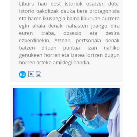
Liburu hau bost istoriok osatzen dute.
Istorio bakoitzak dauka bere protagonista
eta haren ikuspegia baina liburuan aurrera
egin ahala denak nahasten joango dira
euren traba, obsesio eta desira
ezberdinekin. Atzean, pertsonaia denak
batzen dituen puntua; izan nahiko
genukeen horren eta izatea lortzen dugun
horren arteko amildegi handia.
B2