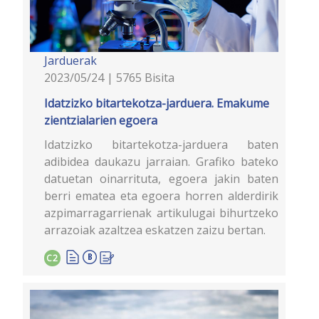
Jarduerak
2023/05/24 | 5765 Bisita
Idatzizko bitartekotza-jarduera. Emakume
zientzialarien egoera
Idatzizko bitartekotza-jarduera baten
adibidea daukazu jarraian. Grafiko bateko
datuetan oinarrituta, egoera jakin baten
berri ematea eta egoera horren alderdirik
azpimarragarrienak artikulugai bihurtzeko
arrazoiak azaltzea eskatzen zaizu bertan.
C2