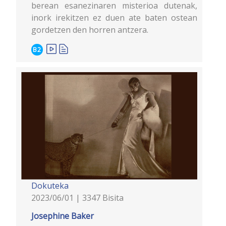
berean esanezinaren misterioa dutenak,
inork irekitzen ez duen ate baten ostean
gordetzen den horren antzera.
B2
Dokuteka
2023/06/01 | 3347 Bisita
Josephine Baker