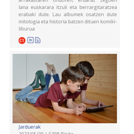
lana euskarara itzuli eta berrargitaratzea
erabaki dute. Lau albumek osatzen dute
mitologia eta historia batzen dituen komiki-
liburua
C1
Jarduerak
2023/05/30 | 5398 Bisita