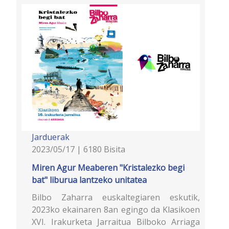
Jarduerak
2023/05/17 | 6180 Bisita
Miren Agur Meaberen "Kristalezko begi
bat" liburua lantzeko unitatea
Bilbo Zaharra euskaltegiaren eskutik,
2023ko ekainaren 8an egingo da Klasikoen
XVI. Irakurketa Jarraitua Bilboko Arriaga