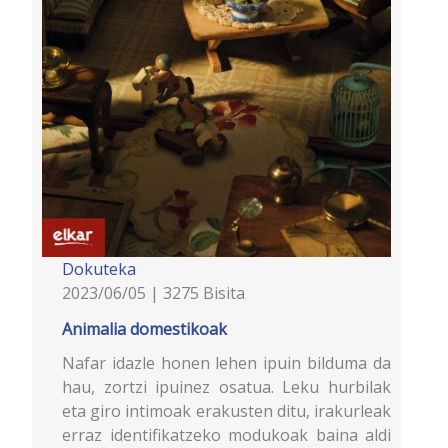
Dokuteka
2023/06/05 | 3275 Bisita
Animalia domestikoak
Nafar idazle honen lehen ipuin bilduma da
hau, zortzi ipuinez osatua. Leku hurbilak
eta giro intimoak erakusten ditu, irakurleak
erraz identifikatzeko modukoak baina aldi