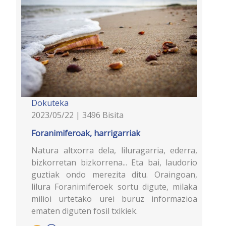
Dokuteka
2023/05/22 | 3496 Bisita
Foranimiferoak, harrigarriak
Natura altxorra dela, liluragarria, ederra,
bizkorretan bizkorrena... Eta bai, laudorio
guztiak ondo merezita ditu. Oraingoan,
lilura Foranimiferoek sortu digute, milaka
milioi urtetako urei buruz informazioa
ematen diguten fosil txikiek.