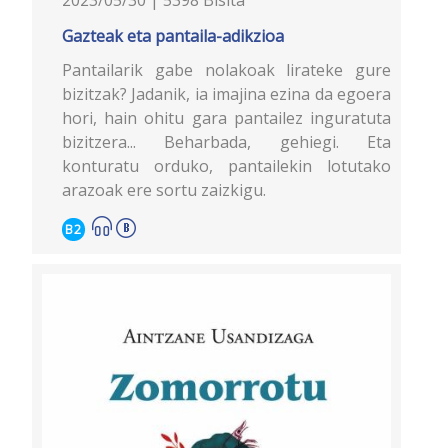
Gazteak eta pantaila-adikzioa
Pantailarik gabe nolakoak lirateke gure
bizitzak? Jadanik, ia imajina ezina da egoera
hori, hain ohitu gara pantailez inguratuta
bizitzera... Beharbada, gehiegi. Eta
konturatu orduko, pantailekin lotutako
arazoak ere sortu zaizkigu.
B2