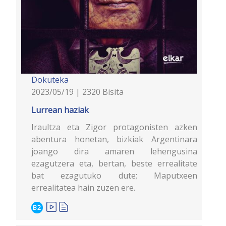
Dokuteka
2023/05/19 | 2320 Bisita
Lurrean haziak
Iraultza eta Zigor protagonisten azken
abentura honetan, bizkiak Argentinara
joango dira amaren lehengusina
ezagutzera eta, bertan, beste errealitate
bat ezagutuko dute; Maputxeen
errealitatea hain zuzen ere.
B2