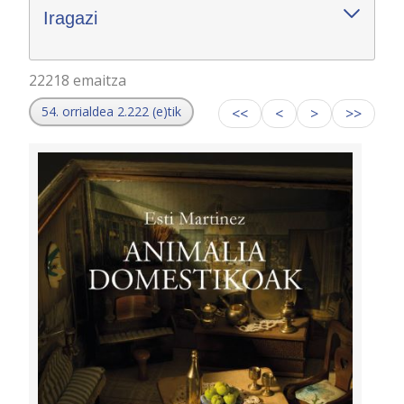
Iragazi
22218 emaitza
54. orrialdea 2.222 (e)tik
<<
<
>
>>