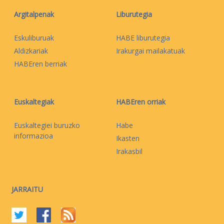
Argitalpenak
Liburutegia
Eskuliburuak
HABE liburutegia
Aldizkariak
Irakurgai mailakatuak
HABEren berriak
Euskaltegiak
HABEren orriak
Euskaltegiei buruzko
Habe
informazioa
Ikasten
Irakasbil
JARRAITU