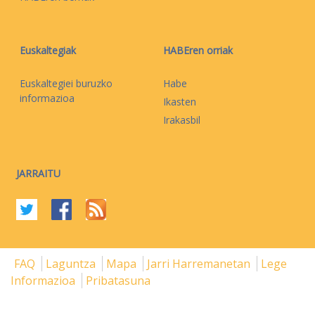
Euskaltegiak
HABEren orriak
Euskaltegiei buruzko
Habe
informazioa
Ikasten
Irakasbil
JARRAITU
FAQ
Laguntza
Mapa
Jarri Harremanetan
Lege
Informazioa
Pribatasuna