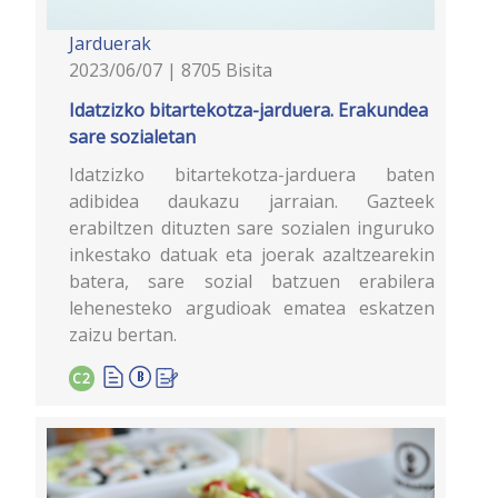
Jarduerak
2023/06/07 | 8705 Bisita
Idatzizko bitartekotza-jarduera. Erakundea
sare sozialetan
Idatzizko bitartekotza-jarduera baten
adibidea daukazu jarraian. Gazteek
erabiltzen dituzten sare sozialen inguruko
inkestako datuak eta joerak azaltzearekin
batera, sare sozial batzuen erabilera
lehenesteko argudioak ematea eskatzen
zaizu bertan.
C2