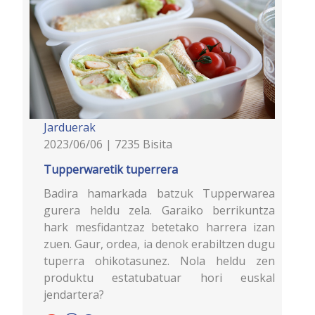
Jarduerak
2023/06/06 | 7235 Bisita
Tupperwaretik tuperrera
Badira hamarkada batzuk Tupperwarea
gurera heldu zela. Garaiko berrikuntza
hark mesfidantzaz betetako harrera izan
zuen. Gaur, ordea, ia denok erabiltzen dugu
tuperra ohikotasunez. Nola heldu zen
produktu estatubatuar hori euskal
jendartera?