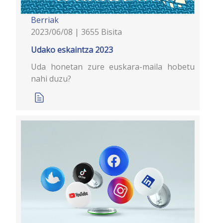
Berriak
2023/06/08 | 3655 Bisita
Udako eskaintza 2023
Uda honetan zure euskara-maila hobetu
nahi duzu?