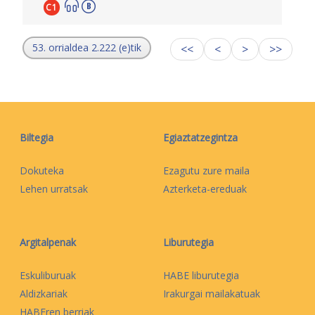
C1
53. orrialdea 2.222 (e)tik
<<
<
>
>>
Biltegia
Egiaztatzegintza
Dokuteka
Ezagutu zure maila
Lehen urratsak
Azterketa-ereduak
Argitalpenak
Liburutegia
Eskuliburuak
HABE liburutegia
Aldizkariak
Irakurgai mailakatuak
HABEren berriak