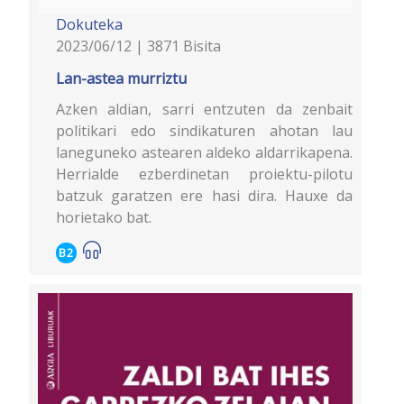
Dokuteka
2023/06/12 | 3871 Bisita
Lan-astea murriztu
Azken aldian, sarri entzuten da zenbait
politikari edo sindikaturen ahotan lau
laneguneko astearen aldeko aldarrikapena.
Herrialde ezberdinetan proiektu-pilotu
batzuk garatzen ere hasi dira. Hauxe da
horietako bat.
B2