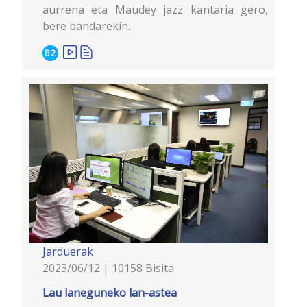
aurrena eta Maudey jazz kantaria gero,
bere bandarekin.
B2
Jarduerak
2023/06/12 | 10158 Bisita
Lau laneguneko lan-astea