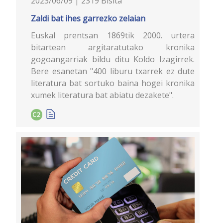
2023/06/09 | 2319 Bisita
Zaldi bat ihes garrezko zelaian
Euskal prentsan 1869tik 2000. urtera
bitartean argitaratutako kronika
gogoangarriak bildu ditu Koldo Izagirrek.
Bere esanetan "400 liburu txarrek ez dute
literatura bat sortuko baina hogei kronika
xumek literatura bat abiatu dezakete".
C2