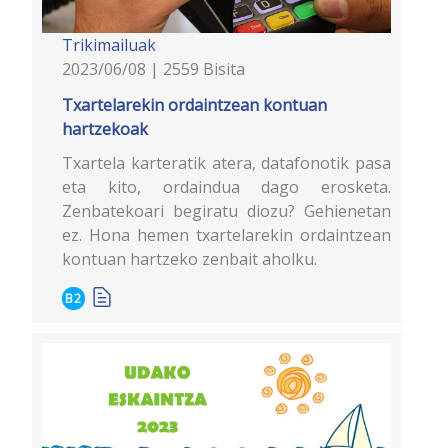
Trikimailuak
2023/06/08 | 2559 Bisita
Txartelarekin ordaintzean kontuan
hartzekoak
Txartela karteratik atera, datafonotik pasa
eta kito, ordaindua dago erosketa.
Zenbatekoari begiratu diozu? Gehienetan
ez. Hona hemen txartelarekin ordaintzean
kontuan hartzeko zenbait aholku.
B2