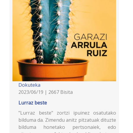
Dokuteka
2023/06/19 | 2667 Bisita
Lurraz beste
"Lurraz beste" zortzi ipuinez osatutako
bilduma da. Zimendu anitz pitzatuak dituzte
bilduma honetako pertsonaiek, edo