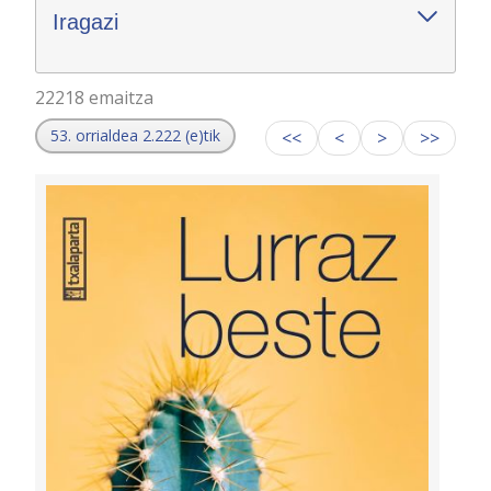
Iragazi
22218 emaitza
53. orrialdea 2.222 (e)tik
<<
<
>
>>