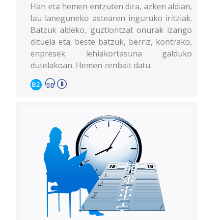
Han eta hemen entzuten dira, azken aldian,
lau laneguneko astearen inguruko iritziak.
Batzuk aldeko, guztiontzat onurak izango
dituela eta; beste batzuk, berriz, kontrako,
enpresek lehiakortasuna galduko
dutelakoan. Hemen zenbait datu.
B2