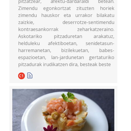
pitzatzear, afektu-dardaraldi betean.
Zimendu egonkortzat zituzten horiek
zimendu hauskor eta urrakor bilakatu
zaizkie, deserrotze-sentimendu
kontraesankorrak zeharkatzeraino.
Askotariko pitzaduretan arakatuz,
helduleku afektiboetan, senidetasun-
harremanetan, bizilekuetan, babes-
espazioetan, lan-jardunetan gertaturiko
pitzadurak irudikatzen dira, besteak beste
C1