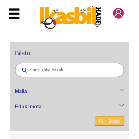
Eduki nagusira joan
Bilatzaile orokorra
Bilatu
Maila
Eduki mota
Bilatu