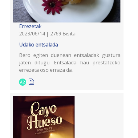
Errezetak
2023/06/14 | 2769 Bisita
Udako entsalada
Bero egiten duenean entsaladak gustura
jaten ditugu. Entsalada hau prestatzeko
errezeta oso erraza da.
A2