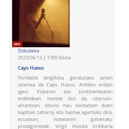
Dokuteka
2023/06/13 | 1789 Bisita
Cayo Hueso
Floridatik dingilizka geratutako azken
uhartea da Cayo Hueso, Antillen erdian
igeri, Kubaren eta kontinentearen
erdibidean. Hantxe bizi da, otarrain-
arrantzan, istorio hau kontatzen duen
kapitain zaharra, eta hantxe agertuko dira,
ezustean, nobelaren gainerako
protagonistak: Virgil musika kritikaria