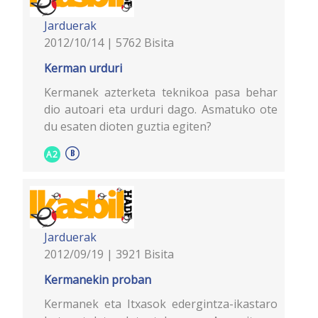
Jarduerak
2012/10/14 | 5762 Bisita
Kerman urduri
Kermanek azterketa teknikoa pasa behar
dio autoari eta urduri dago. Asmatuko ote
du esaten dioten guztia egiten?
A2
Jarduerak
2012/09/19 | 3921 Bisita
Kermanekin proban
Kermanek eta Itxasok edergintza-ikastaro