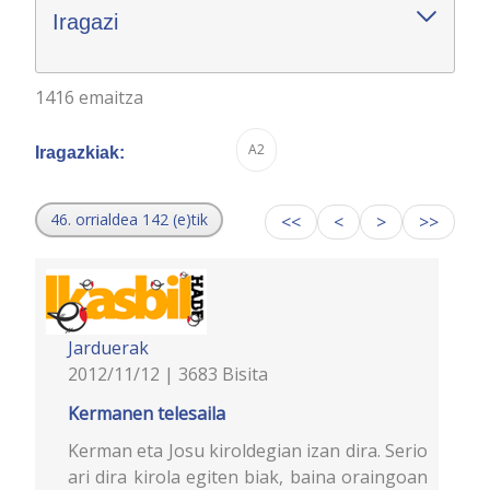
Iragazi
1416 emaitza
A2
Iragazkiak:
46. orrialdea 142 (e)tik
<<
<
>
>>
Jarduerak
2012/11/12 | 3683 Bisita
Kermanen telesaila
Kerman eta Josu kiroldegian izan dira. Serio
ari dira kirola egiten biak, baina oraingoan