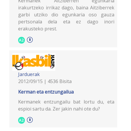
Kermanek Aitziberren egunkaria
irakurtzeko irrikaz dago, baina Aitziberrek
garbi utziko dio egunkaria oso gauza
pertsonala dela eta ez dago inori
erakusteko prest.
A2
Jarduerak
2012/09/15 | 4536 Bisita
Kerman eta entzungailua
Kermanek entzungailu bat lortu du, eta
espioi sartu da. Zer jakin nahi ote du?
A2