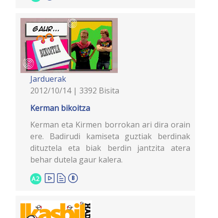
Jarduerak
2012/10/14 | 3392 Bisita
Kerman bikoitza
Kerman eta Kirmen borrokan ari dira orain
ere. Badirudi kamiseta guztiak berdinak
dituztela eta biak berdin jantzita atera
behar dutela gaur kalera.
A2