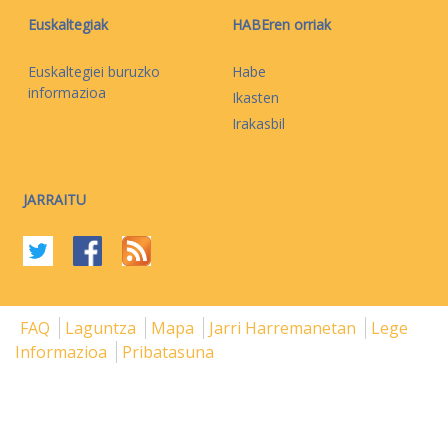
Euskaltegiak
HABEren orriak
Euskaltegiei buruzko
Habe
informazioa
Ikasten
Irakasbil
JARRAITU
FAQ
Laguntza
Mapa
Jarri Harremanetan
Lege
Informazioa
Pribatasuna