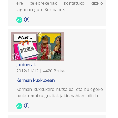
ere xelebrekeriak kontatuko dizkio
lagunari gure Kermanek.
A2
Jarduerak
2012/11/12 | 4420 Bisita
Kerman kuxkuxean
Kerman kuxkuxero hutsa da, eta bulegoko
txutxu-mutxu guztiak jakin nahian ibili da.
A2