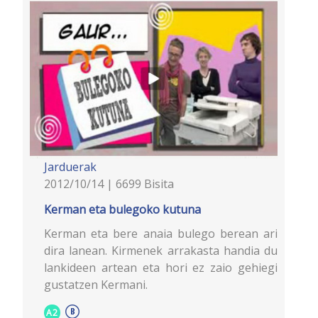
Jarduerak
2012/10/14 | 6699 Bisita
Kerman eta bulegoko kutuna
Kerman eta bere anaia bulego berean ari
dira lanean. Kirmenek arrakasta handia du
lankideen artean eta hori ez zaio gehiegi
gustatzen Kermani.
A2