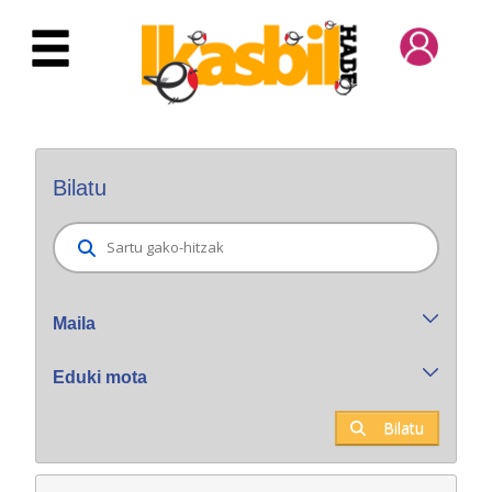
Eduki nagusira joan
Bilatzaile orokorra
Bilatu
Maila
Eduki mota
Bilatu