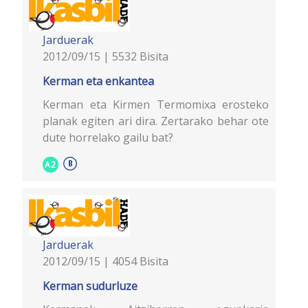
Jarduerak
2012/09/15 | 5532 Bisita
Kerman eta enkantea
Kerman eta Kirmen Termomixa erosteko
planak egiten ari dira. Zertarako behar ote
dute horrelako gailu bat?
A2
Jarduerak
2012/09/15 | 4054 Bisita
Kerman sudurluze