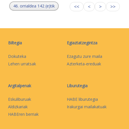
46. orrialdea 142 (e)tik
<<
<
>
>>
Biltegia
Egiaztatzegintza
Dokuteka
Ezagutu zure maila
Lehen urratsak
Azterketa-ereduak
Argitalpenak
Liburutegia
Eskuliburuak
HABE liburutegia
Aldizkariak
Irakurgai mailakatuak
HABEren berriak