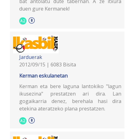
bat antolatu dute tabernan. A ze itxura
duen gure Kermanek!
A2
Jarduerak
2012/09/15 | 6083 Bisita
Kerman eskulanetan
Kerman eta bere laguna lantokiko "lagun
ikusezina" prestatzen ari dira. Lan
gogaikarria denez, berehala hasi dira
etekina ateratzeko plana prestatzen.
A2