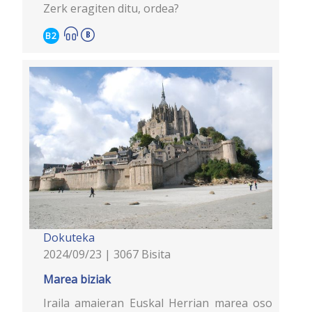
Zerk eragiten ditu, ordea?
B2
Dokuteka
2024/09/23 | 3067 Bisita
Marea biziak
Iraila amaieran Euskal Herrian marea oso