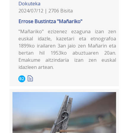
Dokuteka
2024/07/12 | 2706 Bisita
Errose Bustintza "Mañariko"
"Mañariko" ezizenez ezaguna izan zen
euskal idazle, kazetari eta etnografoa
1899ko irailaren 3an jaio zen Mañarin eta
bertan hil 1953ko abuztuaren 20an.
Emakume aitzindaria izan zen euskal
idazleen artean.
B2