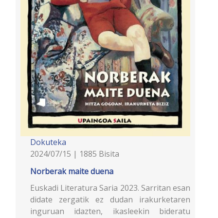
Dokuteka
2024/07/15 | 1885 Bisita
Norberak maite duena
Euskadi Literatura Saria 2023. Sarritan esan
didate zergatik ez dudan irakurketaren
inguruan idazten, ikasleekin bideratu