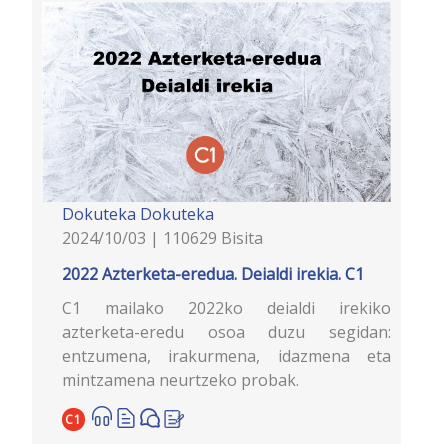
Dokuteka
Dokuteka
2024/10/03 | 110629 Bisita
2022 Azterketa-eredua. Deialdi irekia. C1
C1 mailako 2022ko deialdi irekiko
azterketa-eredu osoa duzu segidan:
entzumena, irakurmena, idazmena eta
mintzamena neurtzeko probak.
C1