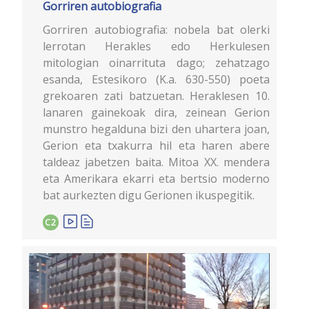
Gorriren autobiografia
Gorriren autobiografia: nobela bat olerki
lerrotan Herakles edo Herkulesen
mitologian oinarrituta dago; zehatzago
esanda, Estesikoro (K.a. 630-550) poeta
grekoaren zati batzuetan. Heraklesen 10.
lanaren gainekoak dira, zeinean Gerion
munstro hegalduna bizi den uhartera joan,
Gerion eta txakurra hil eta haren abere
taldeaz jabetzen baita. Mitoa XX. mendera
eta Amerikara ekarri eta bertsio moderno
bat aurkezten digu Gerionen ikuspegitik.
C2