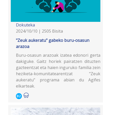
Dokuteka
2024/10/10 | 2505 Bisita
"Zeuk aukeratu" gabeko buru-osasun
arazoa
Buru-osasun arazoak izatea edonori gerta
dakiguke. Gaitz horiek pairatzen dituzten
gazteentzat eta haien inguruko familia zein
heziketa-komunitatearentzat "Zeuk
aukeratu" programa abian du Agifes
elkarteak.
B2