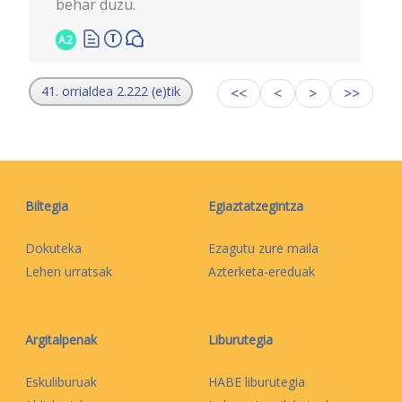
behar duzu.
A2
41. orrialdea 2.222 (e)tik
<<
<
>
>>
Biltegia
Egiaztatzegintza
Dokuteka
Ezagutu zure maila
Lehen urratsak
Azterketa-ereduak
Argitalpenak
Liburutegia
Eskuliburuak
HABE liburutegia