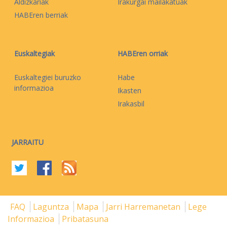
Aldizkariak
Irakurgai mailakatuak
HABEren berriak
Euskaltegiak
HABEren orriak
Euskaltegiei buruzko
Habe
informazioa
Ikasten
Irakasbil
JARRAITU
FAQ
Laguntza
Mapa
Jarri Harremanetan
Lege
Informazioa
Pribatasuna