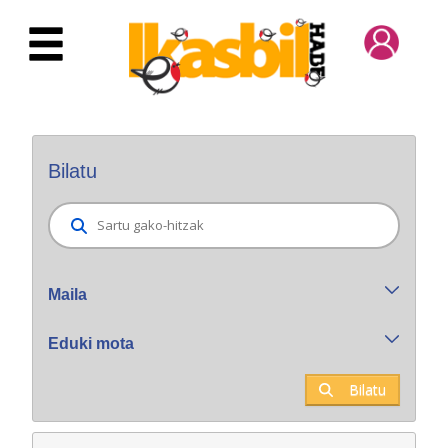
Eduki nagusira joan
Bilatzaile orokorra
Bilatu
Maila
Eduki mota
Bilatu