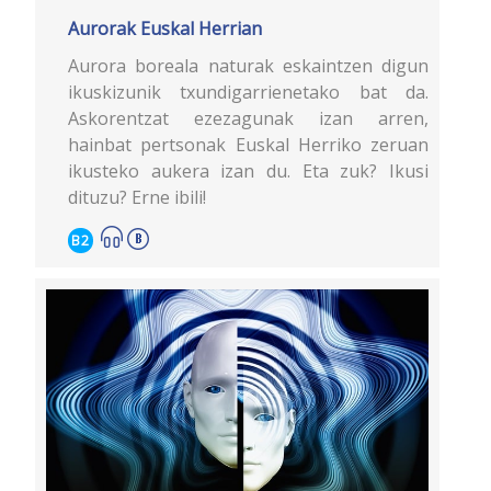
Aurorak Euskal Herrian
Aurora boreala naturak eskaintzen digun
ikuskizunik txundigarrienetako bat da.
Askorentzat ezezagunak izan arren,
hainbat pertsonak Euskal Herriko zeruan
ikusteko aukera izan du. Eta zuk? Ikusi
dituzu? Erne ibili!
B2