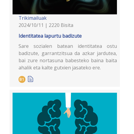
Trikimailuak
2024/10/11 | 2220 Bisita
Identitatea lapurtu badizute
Sare sozialen batean identitatea ostu
badizute, garrantzitsua da azkar jardutea,
bai zure nortasuna babesteko baina baita
ahalik eta kalte gutxien jasateko ere.
B1