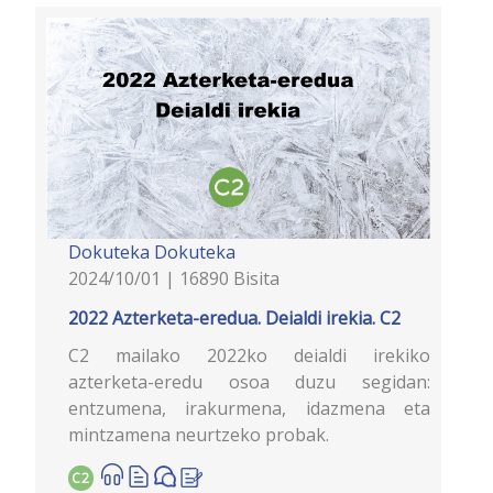
Dokuteka
Dokuteka
2024/10/01 | 16890 Bisita
2022 Azterketa-eredua. Deialdi irekia. C2
C2 mailako 2022ko deialdi irekiko
azterketa-eredu osoa duzu segidan:
entzumena, irakurmena, idazmena eta
mintzamena neurtzeko probak.
C2