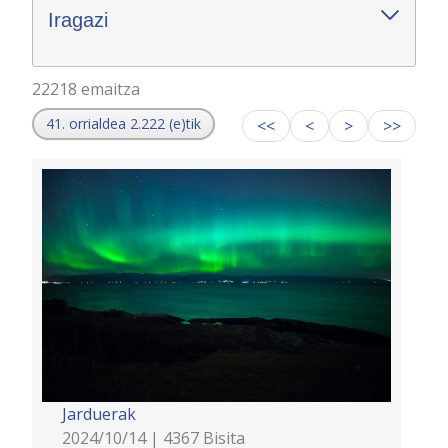
Iragazi
22218 emaitza
41. orrialdea 2.222 (e)tik
<<
<
>
>>
Jarduerak
2024/10/14 | 4367 Bisita