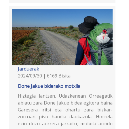
Jarduerak
2024/09/30 | 6169 Bisita
Done Jakue biderako motxila
Hiztegia lantzen. Udazkenean Orreagatik
abiatu zara Done Jakue bidea egitera baina
Garesera iritsi eta ohartu zara bizkar-
zorroan pisu handia daukazula. Horrela
ezin duzu aurrera jarraitu, motxila arindu