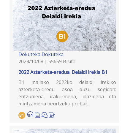
Dokuteka
Dokuteka
2024/10/08 | 55659 Bisita
2022 Azterketa-eredua. Deialdi irekia B1
B1 mailako 2022ko deialdi irekiko
azterketa-eredu osoa duzu segidan:
entzumena, irakurmena, idazmena eta
mintzamena neurtzeko probak.
B1