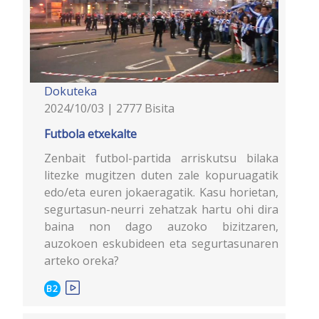
Dokuteka
2024/10/03 | 2777 Bisita
Futbola etxekalte
Zenbait futbol-partida arriskutsu bilaka
litezke mugitzen duten zale kopuruagatik
edo/eta euren jokaeragatik. Kasu horietan,
segurtasun-neurri zehatzak hartu ohi dira
baina non dago auzoko bizitzaren,
auzokoen eskubideen eta segurtasunaren
arteko oreka?
B2