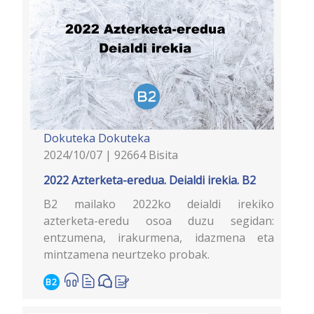
Dokuteka
Dokuteka
2024/10/07 | 92664 Bisita
2022 Azterketa-eredua. Deialdi irekia. B2
B2 mailako 2022ko deialdi irekiko
azterketa-eredu osoa duzu segidan:
entzumena, irakurmena, idazmena eta
mintzamena neurtzeko probak.
B2