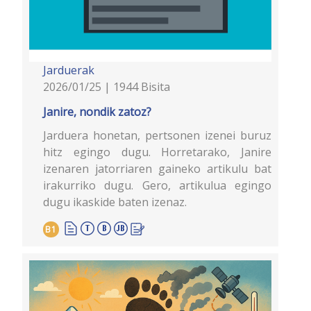
Jarduerak
2026/01/25 | 1944 Bisita
Janire, nondik zatoz?
Jarduera honetan, pertsonen izenei buruz
hitz egingo dugu. Horretarako, Janire
izenaren jatorriaren gaineko artikulu bat
irakurriko dugu. Gero, artikulua egingo
dugu ikaskide baten izenaz.
B1