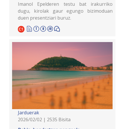
Imanol Epelderen testu bat irakurriko
dugu, kirolak gaur egungo bizimoduan
duen presentziari buruz.
C1
Jarduerak
2026/02/02 | 2535 Bisita