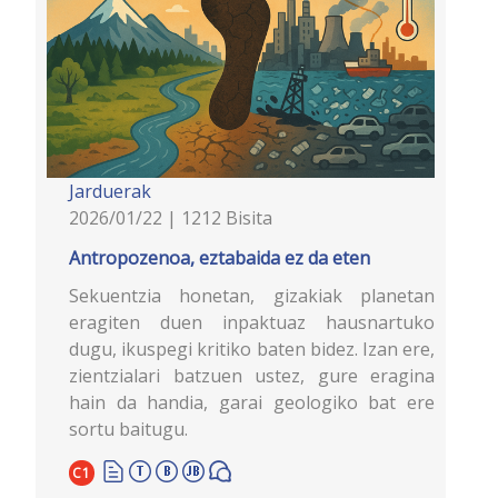
Jarduerak
2026/01/22 | 1212 Bisita
Antropozenoa, eztabaida ez da eten
Sekuentzia honetan, gizakiak planetan
eragiten duen inpaktuaz hausnartuko
dugu, ikuspegi kritiko baten bidez. Izan ere,
zientzialari batzuen ustez, gure eragina
hain da handia, garai geologiko bat ere
sortu baitugu.
C1