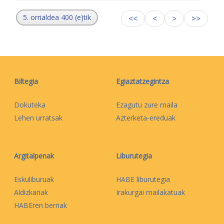
5. orrialdea 400 (e)tik
<<
<
>
>>
Biltegia
Egiaztatzegintza
Dokuteka
Ezagutu zure maila
Lehen urratsak
Azterketa-ereduak
Argitalpenak
Liburutegia
Eskuliburuak
HABE liburutegia
Aldizkariak
Irakurgai mailakatuak
HABEren berriak