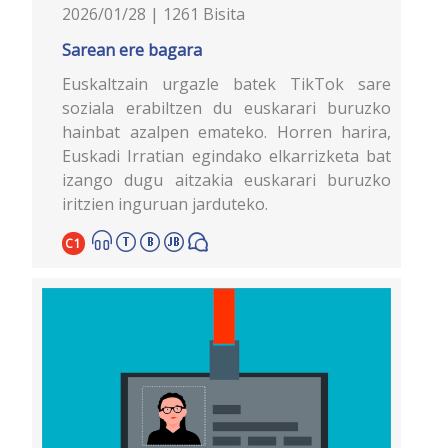
2026/01/28 | 1261 Bisita
Sarean ere bagara
Euskaltzain urgazle batek TikTok sare
soziala erabiltzen du euskarari buruzko
hainbat azalpen emateko. Horren harira,
Euskadi Irratian egindako elkarrizketa bat
izango dugu aitzakia euskarari buruzko
iritzien inguruan jarduteko.
C1