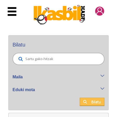
Eduki nagusira joan
Bilatzaile orokorra
Bilatu
Maila
Eduki mota
Bilatu