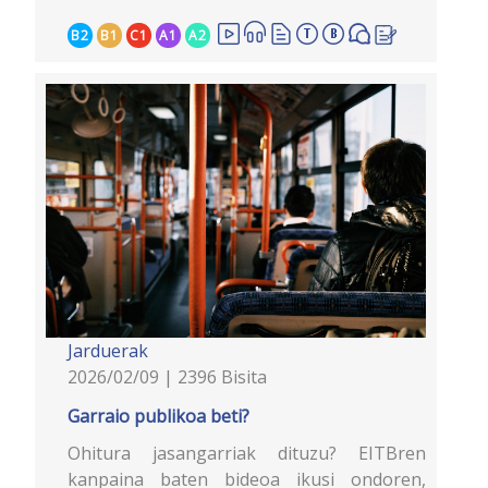
B2
B1
C1
A1
A2
Jarduerak
2026/02/09 | 2396 Bisita
Garraio publikoa beti?
Ohitura jasangarriak dituzu? EITBren
kanpaina baten bideoa ikusi ondoren,