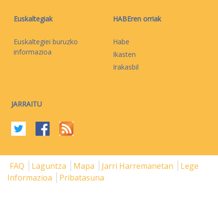
Euskaltegiak
HABEren orriak
Euskaltegiei buruzko
Habe
informazioa
Ikasten
Irakasbil
JARRAITU
FAQ
Laguntza
Mapa
Jarri Harremanetan
Lege
Informazioa
Pribatasuna