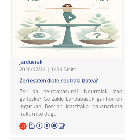
Jarduerak
2026/02/12 | 1434 Bisita
Zeri esaten diote neutrala izatea?
Zer da neutraltasuna? Neutralak izan
gaitezke? Goizalde Landabasok gai horren
inguruan Berrian idatzitako hausnarketa
irakurriko dugu.
C1