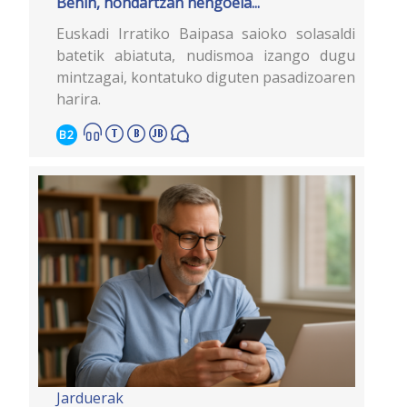
Behin, hondartzan nengoela...
Euskadi Irratiko Baipasa saioko solasaldi
batetik abiatuta, nudismoa izango dugu
mintzagai, kontatuko diguten pasadizoaren
harira.
B2
Jarduerak