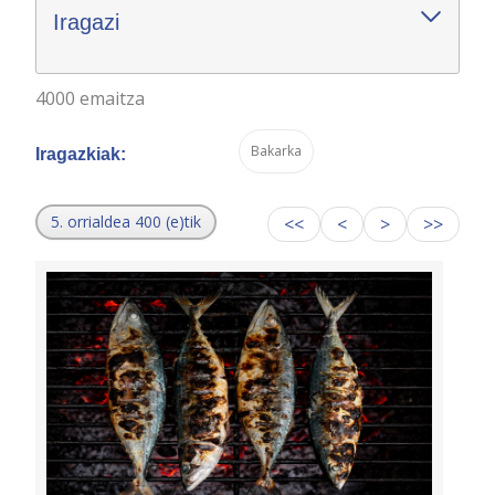
Iragazi
4000 emaitza
Bakarka
Iragazkiak:
5. orrialdea 400 (e)tik
<<
<
>
>>