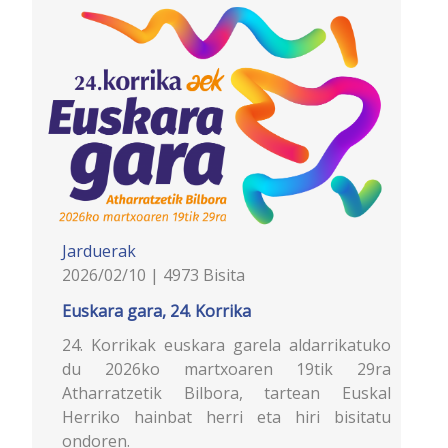
Jarduerak
2026/02/10 | 4973 Bisita
Euskara gara, 24. Korrika
24. Korrikak euskara garela aldarrikatuko
du 2026ko martxoaren 19tik 29ra
Atharratzetik Bilbora, tartean Euskal
Herriko hainbat herri eta hiri bisitatu
ondoren.