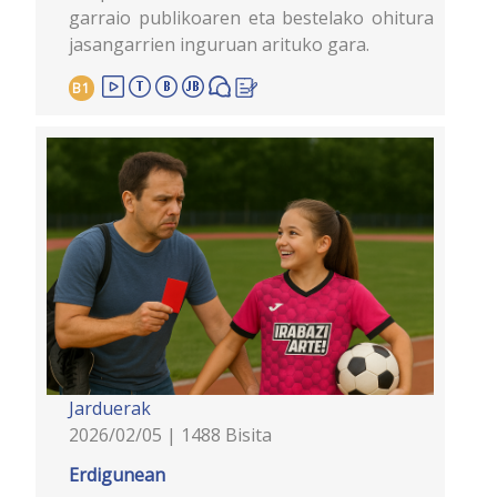
garraio publikoaren eta bestelako ohitura
jasangarrien inguruan arituko gara.
B1
Jarduerak
2026/02/05 | 1488 Bisita
Erdigunean