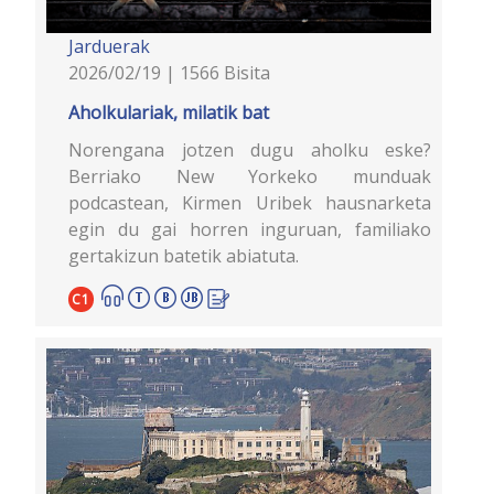
Jarduerak
2026/02/19 | 1566 Bisita
Aholkulariak, milatik bat
Norengana jotzen dugu aholku eske?
Berriako New Yorkeko munduak
podcastean, Kirmen Uribek hausnarketa
egin du gai horren inguruan, familiako
gertakizun batetik abiatuta.
C1