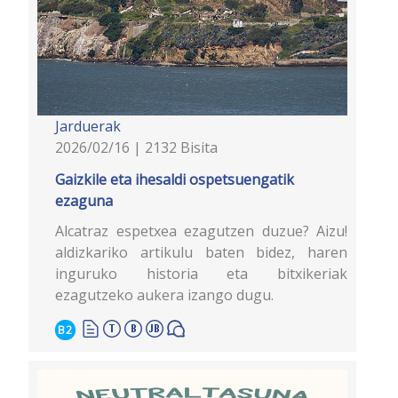
Jarduerak
2026/02/16 | 2132 Bisita
Gaizkile eta ihesaldi ospetsuengatik
ezaguna
Alcatraz espetxea ezagutzen duzue? Aizu!
aldizkariko artikulu baten bidez, haren
inguruko historia eta bitxikeriak
ezagutzeko aukera izango dugu.
B2