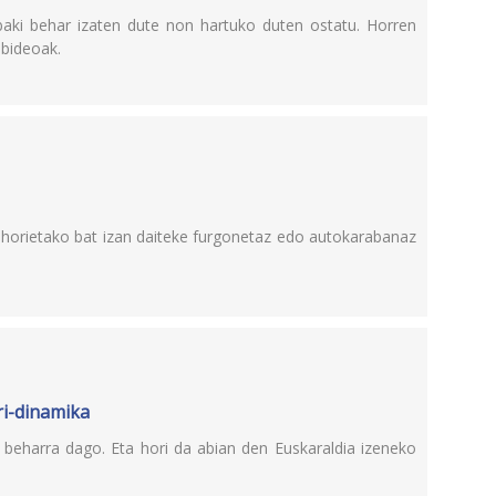
abaki behar izaten dute non hartuko duten ostatu. Horren
 bideoak.
horietako bat izan daiteke furgonetaz edo autokarabanaz
ri-dinamika
si beharra dago. Eta hori da abian den Euskaraldia izeneko