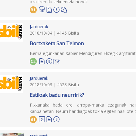
azaltzen du sekuentzia honek.
B1
Jarduerak
2018/10/04 | 4145 Bisita
Bortxaketa San Telmon
Berria egunkarian Xabier Mendiguren Elizegik argitara
C2
Jarduerak
2018/10/03 | 4528 Bisita
Estiloak badu neurririk?
Pixkanaka bada ere, arropa-marka ezagunak hain
kanpainetan. Neurri handiagoak tokia egiten hasi ote
B1