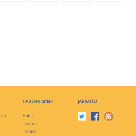
HABEren orriak
JARRAITU
uzko
Habe
Ikasten
Irakasbil