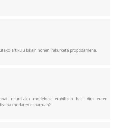
tutako artikulu bikain honen irakurketa proposamena.
bat neurritako modeloak erabiltzen hasi dira euren
 dira ba modaren esparruan?