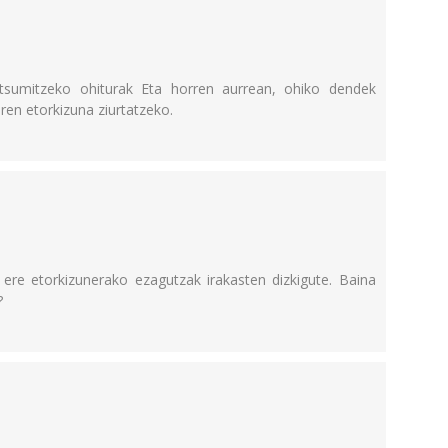
ntsumitzeko ohiturak Eta horren aurrean, ohiko dendek
ren etorkizuna ziurtatzeko.
ere etorkizunerako ezagutzak irakasten dizkigute. Baina
?