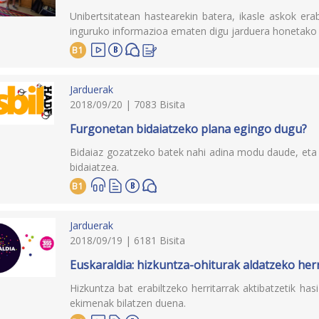
Unibertsitatean hastearekin batera, ikasle askok er
inguruko informazioa ematen digu jarduera honetako
B1
Jarduerak
2018/09/20 | 7083 Bisita
Furgonetan bidaiatzeko plana egingo dugu?
Bidaiaz gozatzeko batek nahi adina modu daude, eta 
bidaiatzea.
B1
Jarduerak
2018/09/19 | 6181 Bisita
Euskaraldia: hizkuntza-ohiturak aldatzeko her
Hizkuntza bat erabiltzeko herritarrak aktibatzetik ha
ekimenak bilatzen duena.