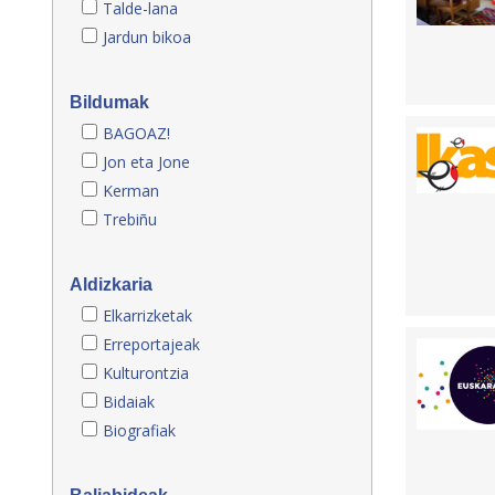
Talde-lana
Jardun bikoa
Bildumak
BAGOAZ!
Jon eta Jone
Kerman
Trebiñu
Aldizkaria
Elkarrizketak
Erreportajeak
Kulturontzia
Bidaiak
Biografiak