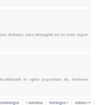
kizen (Bizkaian), baina lehenagotik ere ba omen zegoen
-aldaketarik ez egitea proposatuko dio, herritarren
 Lehenengoa
< Aurrekoa
Hurrengoa >
Azkena >>