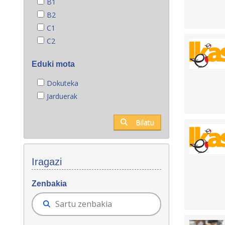
B1
B2
C1
C2
Eduki mota
Dokuteka
Jarduerak
Bilatu
Iragazi
Zenbakia