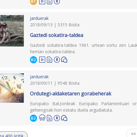
B1
Jarduerak
2018/09/13 | 5315 Bisita
Gaztedi sokatira-taldea
Gaztedi sokatira-taldea 1961. urtean sortu zen Lau
herrian sokatira-taldea.
B2
Jarduerak
2018/09/11 | 9548 Bisita
Ordutegi-aldaketaren gorabeherak
Europako Batzordeak Europako Parlamentuari ordu
gehiengoak hori eskatu duela argudiatuta.
B2
<<
ea 400 (e)tik