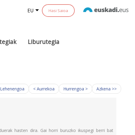
EU
Hasi Saioa
tegiak
Liburutegia
 Lehenengoa
< Aurrekoa
Hurrengoa >
Azkena >>
uerak hasten dira. Gai horri buruzko ikuspegi berri bat