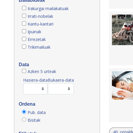
Baliabideak
Irakurgai mailakatuak
Irrati-nobelak
Kantu-kantari
Ipuinak
Errezetak
Trikimailuak
Data
Azken 5 urteak
Hasiera-data
Bukaera-data
Ordena
Pub. data
Bisitak
40. orriald