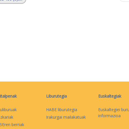
italpenak
Liburutegia
Euskaltegiak
uliburuak
HABE liburutegia
Euskaltegiei bur
informazioa
izkariak
Irakurgai mailakatuak
Eren berriak