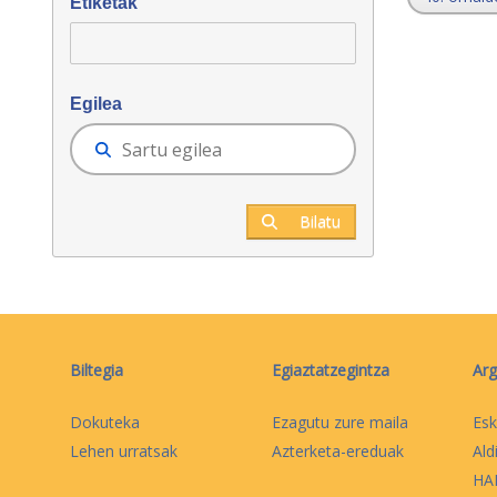
Etiketak
Egilea
Bilatu
Biltegia
Egiaztatzegintza
Arg
Dokuteka
Ezagutu zure maila
Esk
Lehen urratsak
Azterketa-ereduak
Ald
HAB