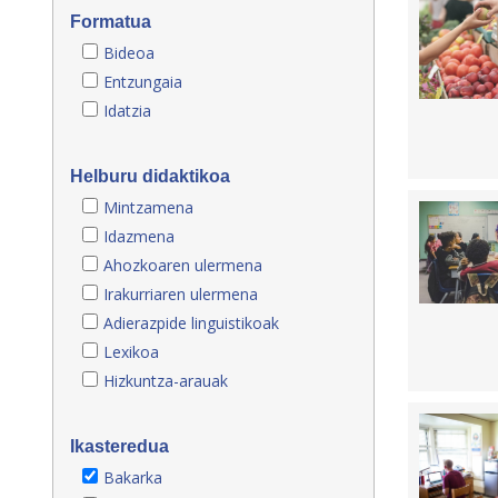
Formatua
Bideoa
Entzungaia
Idatzia
Helburu didaktikoa
Mintzamena
Idazmena
Ahozkoaren ulermena
Irakurriaren ulermena
Adierazpide linguistikoak
Lexikoa
Hizkuntza-arauak
Ikasteredua
Bakarka