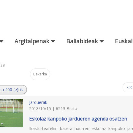
Argitalpenak
Baliabideak
Euskal
tza
Bakarka
:
<<
ea 400 (e)tik
Jarduerak
2018/10/15 | 6513 Bisita
Eskolaz kanpoko jardueren agenda osatzen
Ikasturtearekin batera haurren eskolaz kanpoko jard