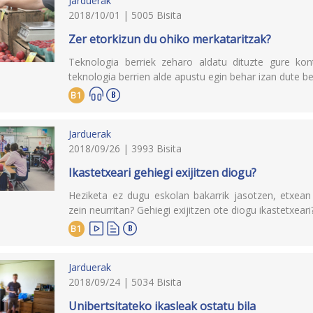
Jarduerak
2018/10/01 | 5005 Bisita
Zer etorkizun du ohiko merkataritzak?
Teknologia berriek zeharo aldatu dituzte gure ko
teknologia berrien alde apustu egin behar izan dute be
B1
Jarduerak
2018/09/26 | 3993 Bisita
Ikastetxeari gehiegi exijitzen diogu?
Heziketa ez dugu eskolan bakarrik jasotzen, etxean 
zein neurritan? Gehiegi exijitzen ote diogu ikastetxeari
B1
Jarduerak
2018/09/24 | 5034 Bisita
Unibertsitateko ikasleak ostatu bila