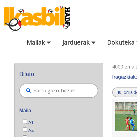
Eduki nagusira joan
Mailak
Jarduerak
Dokuteka
Bilatzaile orokorra
4000 emai
Bilatu
Iragazkiak
40. orriald
Maila
A1
A2