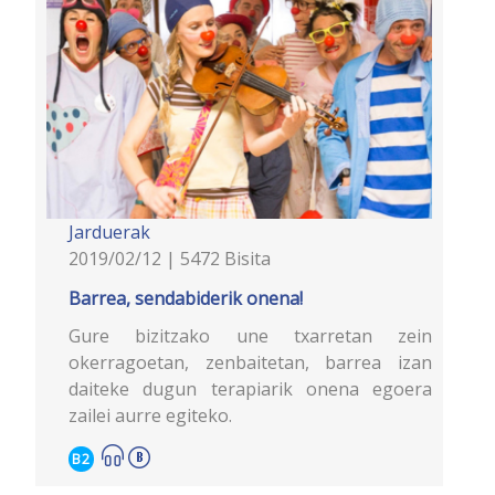
Jarduerak
2019/02/12 | 5472 Bisita
Barrea, sendabiderik onena!
Gure bizitzako une txarretan zein
okerragoetan, zenbaitetan, barrea izan
daiteke dugun terapiarik onena egoera
zailei aurre egiteko.
B2