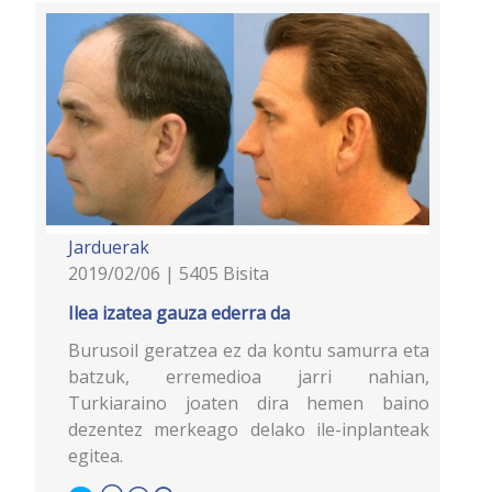
Jarduerak
2019/02/06 | 5405 Bisita
Ilea izatea gauza ederra da
Burusoil geratzea ez da kontu samurra eta
batzuk, erremedioa jarri nahian,
Turkiaraino joaten dira hemen baino
dezentez merkeago delako ile-inplanteak
egitea.