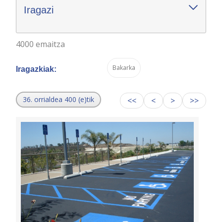
Iragazi
4000 emaitza
Bakarka
Iragazkiak:
36. orrialdea 400 (e)tik
<<
<
>
>>