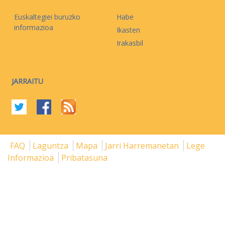
Euskaltegiei buruzko
Habe
informazioa
Ikasten
Irakasbil
JARRAITU
FAQ
Laguntza
Mapa
Jarri Harremanetan
Lege
Informazioa
Pribatasuna