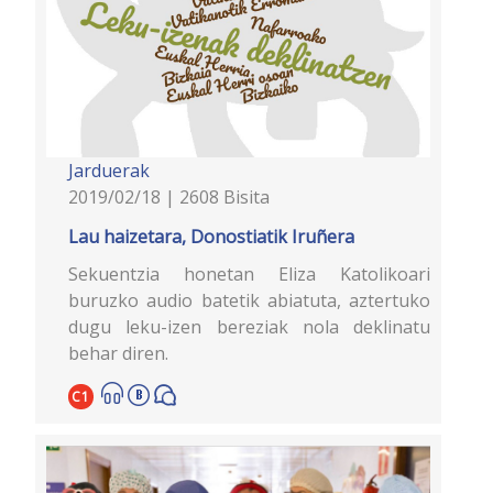
Jarduerak
2019/02/18 | 2608 Bisita
Lau haizetara, Donostiatik Iruñera
Sekuentzia honetan Eliza Katolikoari
buruzko audio batetik abiatuta, aztertuko
dugu leku-izen bereziak nola deklinatu
behar diren.
C1