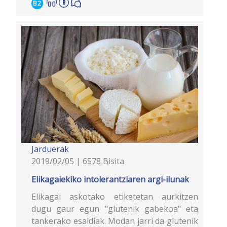
B2
Jarduerak
2019/02/05 | 6578 Bisita
Elikagaiekiko intolerantziaren argi-ilunak
Elikagai askotako etiketetan aurkitzen
dugu gaur egun "glutenik gabekoa" eta
tankerako esaldiak. Modan jarri da glutenik