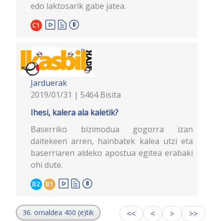
edo laktosarik gabe jatea.
C1
Jarduerak
2019/01/31 | 5464 Bisita
Ihesi, kalera ala kaletik?
Baserriko bizimodua gogorra izan
daitekeen arren, hainbatek kalea utzi eta
baserriaren aldeko apostua egitea erabaki
ohi dute.
B2
B1
36. orrialdea 400 (e)tik
<<
<
>
>>