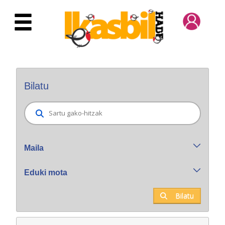
Eduki nagusira joan
Bilatzaile orokorra
Bilatu
Maila
Eduki mota
Bilatu