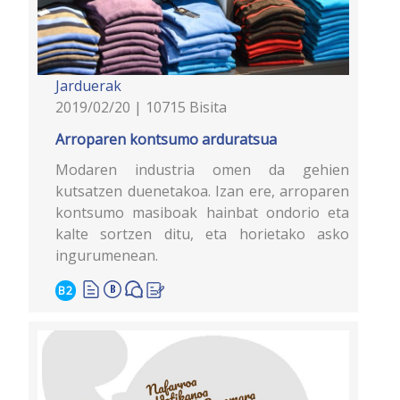
Jarduerak
2019/02/20 | 10715 Bisita
Arroparen kontsumo arduratsua
Modaren industria omen da gehien
kutsatzen duenetakoa. Izan ere, arroparen
kontsumo masiboak hainbat ondorio eta
kalte sortzen ditu, eta horietako asko
ingurumenean.
B2