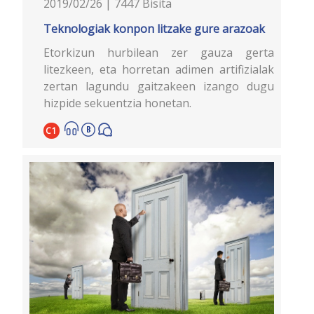
2019/02/26 | 7447 Bisita
Teknologiak konpon litzake gure arazoak
Etorkizun hurbilean zer gauza gerta
litezkeen, eta horretan adimen artifizialak
zertan lagundu gaitzakeen izango dugu
hizpide sekuentzia honetan.
C1