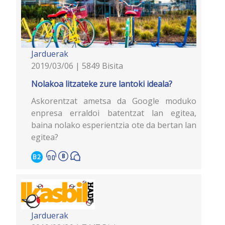
Jarduerak
2019/03/06 | 5849 Bisita
Nolakoa litzateke zure lantoki ideala?
Askorentzat ametsa da Google moduko
enpresa erraldoi batentzat lan egitea,
baina nolako esperientzia ote da bertan lan
egitea?
B2
Jarduerak