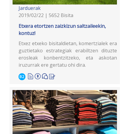
Jarduerak
2019/02/22 | 5652 Bisita
Etxera etortzen zaizkizun saltzaileekin,
kontuz!
Etxez etxeko bisitaldietan, komertzialek era
guztietako estrategiak erabiltzen dituzte
erosleak konbentzitzeko, eta askotan
iruzurrak ere gertatu ohi dira.
B2