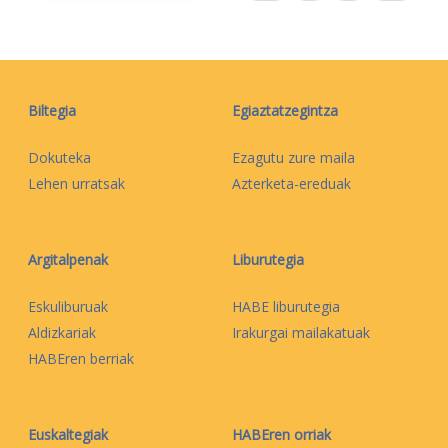
Biltegia
Egiaztatzegintza
Dokuteka
Ezagutu zure maila
Lehen urratsak
Azterketa-ereduak
Argitalpenak
Liburutegia
Eskuliburuak
HABE liburutegia
Aldizkariak
Irakurgai mailakatuak
HABEren berriak
Euskaltegiak
HABEren orriak