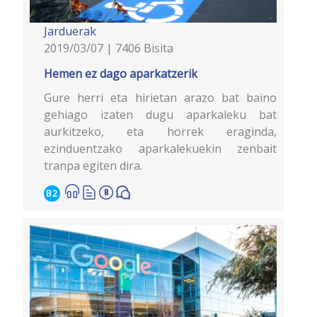
Jarduerak
2019/03/07 | 7406 Bisita
Hemen ez dago aparkatzerik
Gure herri eta hirietan arazo bat baino
gehiago izaten dugu aparkaleku bat
aurkitzeko, eta horrek eraginda,
ezinduentzako aparkalekuekin zenbait
tranpa egiten dira.
B2