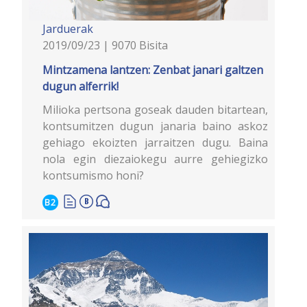
Jarduerak
2019/09/23 | 9070 Bisita
Mintzamena lantzen: Zenbat janari galtzen
dugun alferrik!
Milioka pertsona goseak dauden bitartean,
kontsumitzen dugun janaria baino askoz
gehiago ekoizten jarraitzen dugu. Baina
nola egin diezaiokegu aurre gehiegizko
kontsumismo honi?
B2