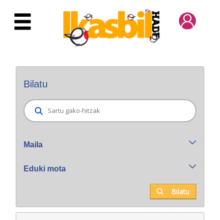
Eduki nagusira joan
Bilatzaile orokorra
Bilatu
Maila
Eduki mota
Bilatu