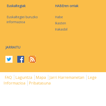
Euskaltegiak
HABEren orriak
Euskaltegiei buruzko
Habe
informazioa
Ikasten
Irakasbil
JARRAITU
FAQ
Laguntza
Mapa
Jarri Harremanetan
Lege
Informazioa
Pribatasuna