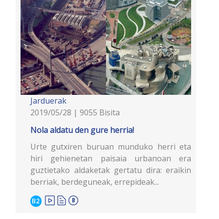
Jarduerak
2019/05/28 | 9055 Bisita
Nola aldatu den gure herria!
Urte gutxiren buruan munduko herri eta
hiri gehienetan paisaia urbanoan era
guztietako aldaketak gertatu dira: eraikin
berriak, berdeguneak, errepideak...
B2