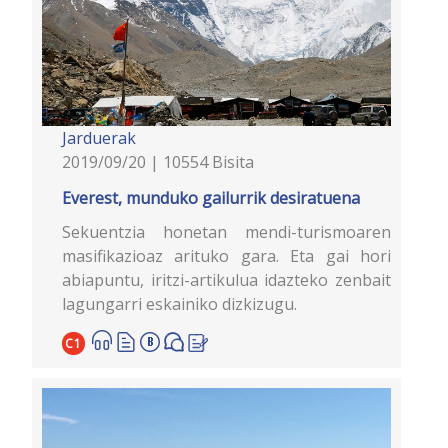
Jarduerak
2019/09/20 | 10554 Bisita
Everest, munduko gailurrik desiratuena
Sekuentzia honetan mendi-turismoaren
masifikazioaz arituko gara. Eta gai hori
abiapuntu, iritzi-artikulua idazteko zenbait
lagungarri eskainiko dizkizugu.
C1