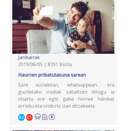
Jarduerak
2019/06/05 | 8391 Bisita
Haurren pribatutasuna sarean
Sare sozialetan, whatsappean... era
guztietako irudiak zabaltzen ditugu ia
ohartu ere egin gabe horrek hainbat
arrisku eta ondorio izan ditzakeela.
B2
C1