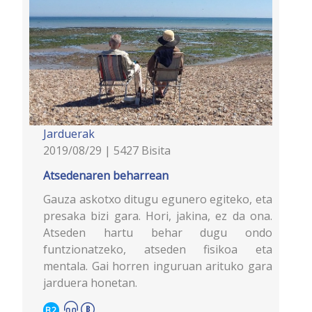
Jarduerak
2019/08/29 | 5427 Bisita
Atsedenaren beharrean
Gauza askotxo ditugu egunero egiteko, eta
presaka bizi gara. Hori, jakina, ez da ona.
Atseden hartu behar dugu ondo
funtzionatzeko, atseden fisikoa eta
mentala. Gai horren inguruan arituko gara
jarduera honetan.
B2