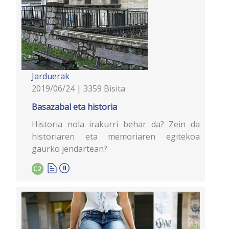
Jarduerak
2019/06/24 | 3359 Bisita
Basazabal eta historia
Historia nola irakurri behar da? Zein da
historiaren eta memoriaren egitekoa
gaurko jendartean?
C2