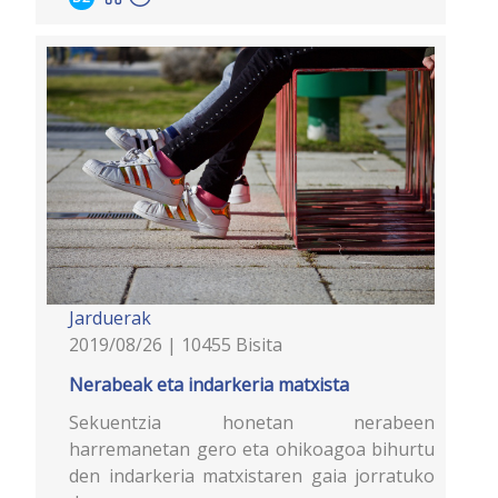
Jarduerak
2019/08/26 | 10455 Bisita
Nerabeak eta indarkeria matxista
Sekuentzia honetan nerabeen
harremanetan gero eta ohikoagoa bihurtu
den indarkeria matxistaren gaia jorratuko