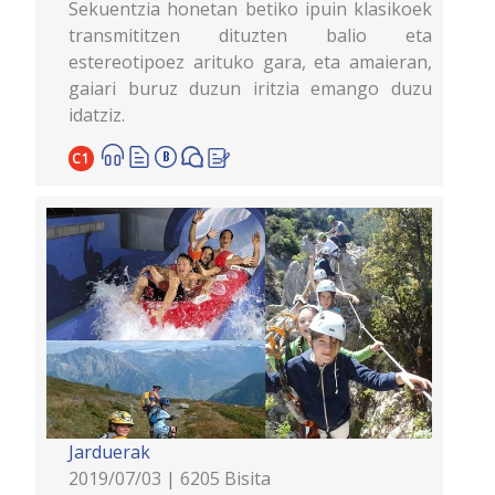
Sekuentzia honetan betiko ipuin klasikoek
transmititzen dituzten balio eta
estereotipoez arituko gara, eta amaieran,
gaiari buruz duzun iritzia emango duzu
idatziz.
C1
Jarduerak
2019/07/03 | 6205 Bisita