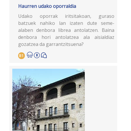
Haurren udako oporraldia
Udako oporrak iritsitakoan, guraso
batzuek nahiko lan izaten dute seme-
alaben denbora librea antolatzen. Baina
denbora hori antolatzea ala aisialdiaz
gozatzea da garrantzitsuena?
B1