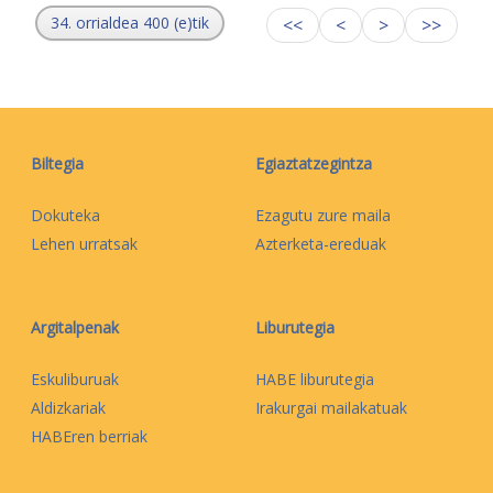
34. orrialdea 400 (e)tik
<<
<
>
>>
Biltegia
Egiaztatzegintza
Dokuteka
Ezagutu zure maila
Lehen urratsak
Azterketa-ereduak
Argitalpenak
Liburutegia
Eskuliburuak
HABE liburutegia
Aldizkariak
Irakurgai mailakatuak
HABEren berriak