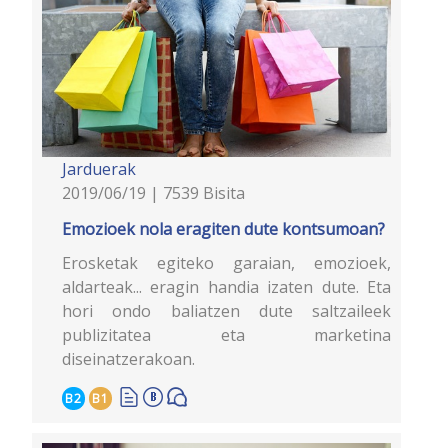
Jarduerak
2019/06/19 | 7539 Bisita
Emozioek nola eragiten dute kontsumoan?
Erosketak egiteko garaian, emozioek,
aldarteak... eragin handia izaten dute. Eta
hori ondo baliatzen dute saltzaileek
publizitatea eta marketina
diseinatzerakoan.
B2
B1