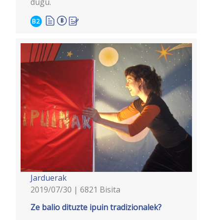
dugu.
B2
Jarduerak
2019/07/30 | 6821 Bisita
Ze balio dituzte ipuin tradizionalek?