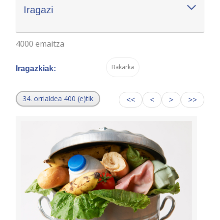
Iragazi
4000 emaitza
Bakarka
Iragazkiak:
34. orrialdea 400 (e)tik
<<
<
>
>>