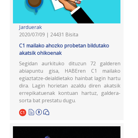
Jarduerak
2020/07/09 | 24431 Bisita
C1 mailako ahozko probetan bildutako
akatsik ohikoenak
Segidan aurkituko dituzun 72 galderen
abiapuntu gisa, HABEren C1 mailako
egiaztatze-deialdietako hainbat lagin hartu
dira. Lagin horietan azaldu diren akatsik
errepikatuenak kontuan hartuz, galdera-
sorta bat prestatu dugu.
C1