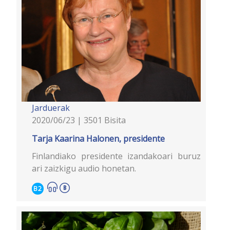
Jarduerak
2020/06/23 | 3501 Bisita
Tarja Kaarina Halonen, presidente
Finlandiako presidente izandakoari buruz
ari zaizkigu audio honetan.
B2