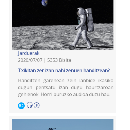
Jarduerak
2020/07/07 | 5353 Bisita
Txikitan zer izan nahi zenuen handitzean?
Handitzen garenean zein lanbide ikasiko
dugun pentsatu izan dugu haurtzaroan
gehienok. Horri buruzko audioa duzu hau.
B2