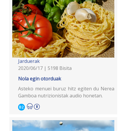
Jarduerak
2020/06/17 | 5198 Bisita
Nola egin otorduak
Asteko menuei buruz hitz egiten du Nerea
Gamboa nutrizionistak audio honetan.
B2