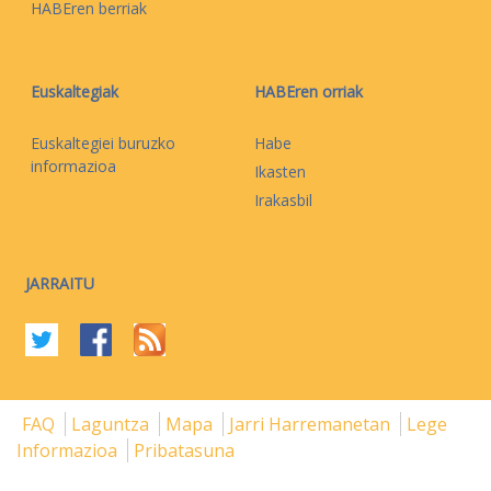
HABEren berriak
Euskaltegiak
HABEren orriak
Euskaltegiei buruzko
Habe
informazioa
Ikasten
Irakasbil
JARRAITU
FAQ
Laguntza
Mapa
Jarri Harremanetan
Lege
Informazioa
Pribatasuna