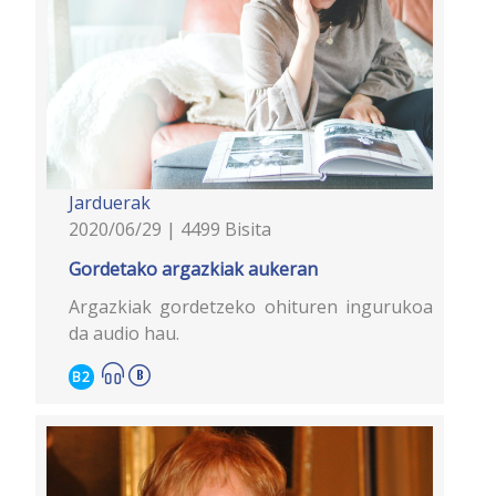
Jarduerak
2020/06/29 | 4499 Bisita
Gordetako argazkiak aukeran
Argazkiak gordetzeko ohituren ingurukoa
da audio hau.
B2