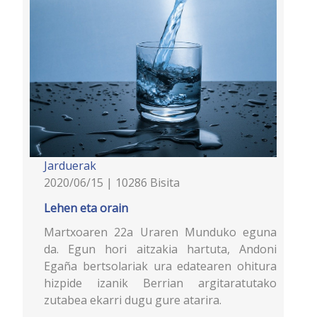
Jarduerak
2020/06/15 | 10286 Bisita
Lehen eta orain
Martxoaren 22a Uraren Munduko eguna
da. Egun hori aitzakia hartuta, Andoni
Egaña bertsolariak ura edatearen ohitura
hizpide izanik Berrian argitaratutako
zutabea ekarri dugu gure atarira.