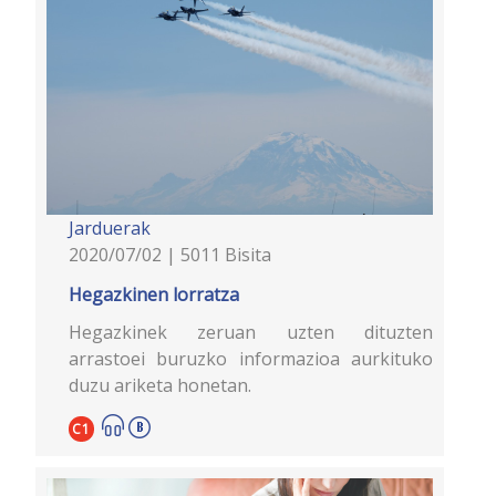
Jarduerak
2020/07/02 | 5011 Bisita
Hegazkinen lorratza
Hegazkinek zeruan uzten dituzten
arrastoei buruzko informazioa aurkituko
duzu ariketa honetan.
C1