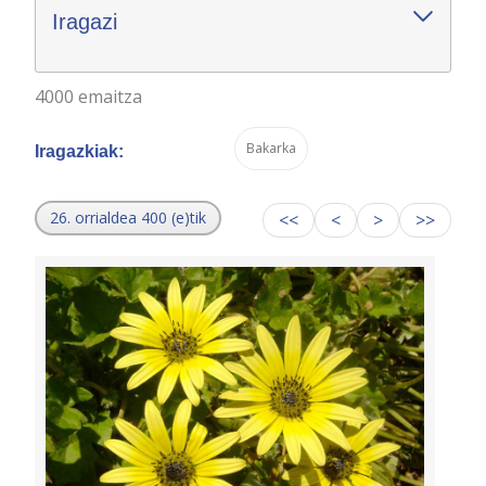
Iragazi
4000 emaitza
Bakarka
Iragazkiak:
26. orrialdea 400 (e)tik
<<
<
>
>>