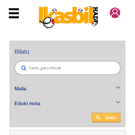
Eduki nagusira joan
Bilatzaile orokorra
Bilatu
Maila
Eduki mota
Bilatu