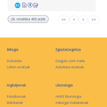
B2
26. orrialdea 400 (e)tik
<<
<
>
>>
Biltegia
Egiaztatzegintza
Dokuteka
Ezagutu zure maila
Lehen urratsak
Azterketa-ereduak
Argitalpenak
Liburutegia
Eskuliburuak
HABE liburutegia
Aldizkariak
Irakurgai mailakatuak