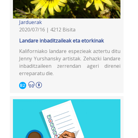
Jarduerak
2020/07/16 | 4212 Bisita
Landare inbaditzaileak eta etorkinak
Kaliforniako landare espezieak aztertu ditu
Jenny Yurshansky artistak. Zehazki landare
inbaditzaileen zerrendan ageri direnei
erreparatu die.
B2