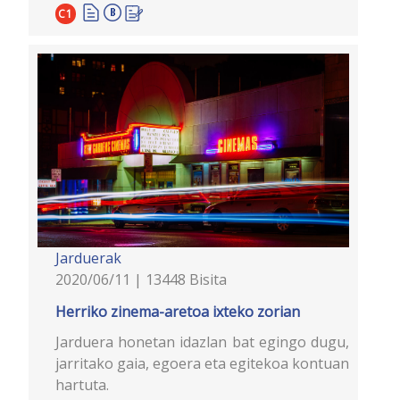
C1
Jarduerak
2020/06/11 | 13448 Bisita
Herriko zinema-aretoa ixteko zorian
Jarduera honetan idazlan bat egingo dugu,
jarritako gaia, egoera eta egitekoa kontuan
hartuta.