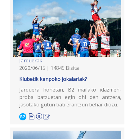
Jarduerak
2020/06/15 | 14845 Bisita
Klubetik kanpoko jokalariak?
Jarduera honetan, B2 mailako idazmen-
proba batzuetan egin ohi den antzera,
jasotako gutun bati erantzun behar diozu.
B2