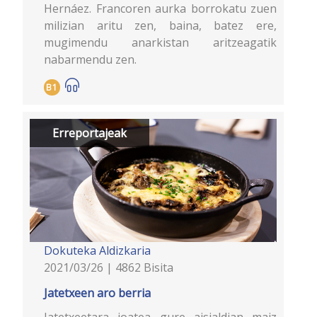
Hernáez. Francoren aurka borrokatu zuen
milizian aritu zen, baina, batez ere,
mugimendu anarkistan aritzeagatik
nabarmendu zen.
B1
Erreportajeak
Dokuteka
Aldizkaria
2021/03/26 | 4862 Bisita
Jatetxeen aro berria