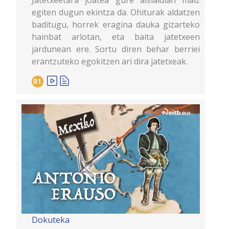
Jatetxeetara joatea gure aisialdian maiz
egiten dugun ekintza da. Ohiturak aldatzen
baditugu, horrek eragina dauka gizarteko
hainbat arlotan, eta baita jatetxeen
jardunean ere. Sortu diren behar berriei
erantzuteko egokitzen ari dira jatetxeak.
B1
Dokuteka