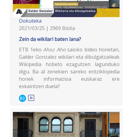
Dokuteka
2021/03/25 | 2969 Bisita
Zein da wikilari baten lana?
ETB 1eko
Ahoz Aho
saioko bideo honetan,
Galder Gonzalez wikilari eta dibulgatzaileak
Wikipedia hobeto ezagutzen lagunduko
digu. Ba al zenekien sareko entziklopedia
honek informazioa euskaraz ere
eskaintzen duela?
B2