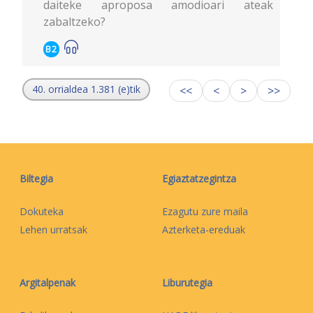
daiteke aproposa amodioari ateak
zabaltzeko?
B2
40. orrialdea 1.381 (e)tik
<<
<
>
>>
Biltegia
Egiaztatzegintza
Dokuteka
Ezagutu zure maila
Lehen urratsak
Azterketa-ereduak
Argitalpenak
Liburutegia