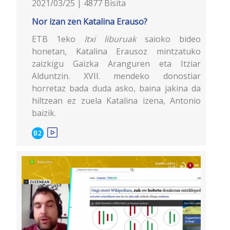
2021/03/25 | 4877 Bisita
Nor izan zen Katalina Erauso?
ETB 1eko
Itxi liburuak
saioko bideo
honetan, Katalina Erausoz mintzatuko
zaizkigu Gaizka Aranguren eta Itziar
Alduntzin. XVII. mendeko donostiar
horretaz bada duda asko, baina jakina da
hiltzean ez zuela Katalina izena, Antonio
baizik.
B2