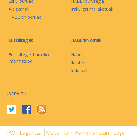
Eskuliburuak
HABE liburutegia
Aldizkariak
Irakurgai mailakatuak
HABEren berriak
Euskaltegiak
HABEren orriak
Euskaltegiei buruzko
Habe
informazioa
Ikasten
Irakasbil
JARRAITU
FAQ
Laguntza
Mapa
Jarri Harremanetan
Lege