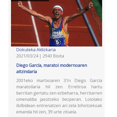
Dokuteka
Aldizkaria
2021/03/24 | 2943 Bisita
Diego García, maratoi modernoaren
aitzindaria
2001eko martxoaren 31n Diego García
maratoilaria hil zen. Erretiroa hartu
berritan gertatu zen ezbeharra, herritarren
omenaldia jasotzeko bezperan. Loiolako
ibilbidean entrenatzen ari zela bihotzekoak
emanda hil zen, 39 urte zituela.