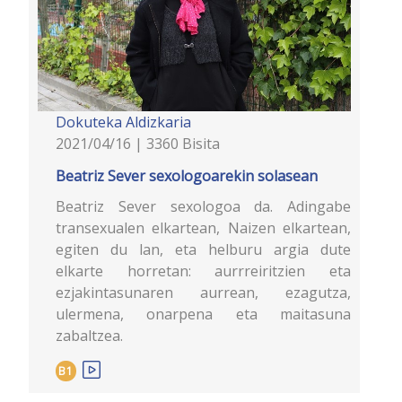
Dokuteka
Aldizkaria
2021/04/16 | 3360 Bisita
Beatriz Sever sexologoarekin solasean
Beatriz Sever sexologoa da. Adingabe
transexualen elkartean, Naizen elkartean,
egiten du lan, eta helburu argia dute
elkarte horretan: aurrreiritzien eta
ezjakintasunaren aurrean, ezagutza,
ulermena, onarpena eta maitasuna
zabaltzea.
B1