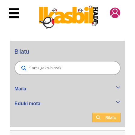
Eduki nagusira joan
Bilatzaile orokorra
Bilatu
Maila
Eduki mota
Bilatu