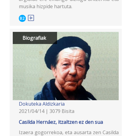
musika hizpide hartuta.
B2
Biografiak
Dokuteka
Aldizkaria
2021/04/14 | 3079 Bisita
Casilda Hernáez, itzaltzen ez den sua
Izaera gogorrekoa, eta ausarta zen Casilda