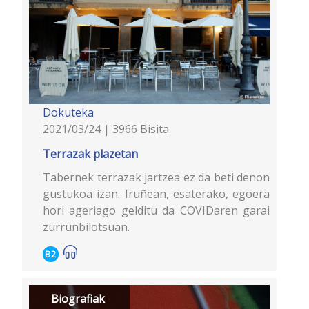
Dokuteka
2021/03/24 | 3966 Bisita
Terrazak plazetan
Tabernek terrazak jartzea ez da beti denon
gustukoa izan. Iruñean, esaterako, egoera
hori ageriago gelditu da COVIDaren garai
zurrunbilotsuan.
B2
Biografiak