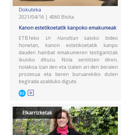
Dokuteka
2021/04/16 | 4060 Bisita
Kanon estetikoetatik kanpoko emakumeak
ETB1eko
Ur Handitan
saioko bideo
honetan, kanon estetikoetatik kanpo
dauden hainbat emakumeren testigantzak
ikusiko dituzu. Nola sentitzen diren,
nolakoa izan den eta izaten ari den beraien
prozesua eta beren buruarekiko duten
begirada azalduko digute.
B2
Elkarrizketak