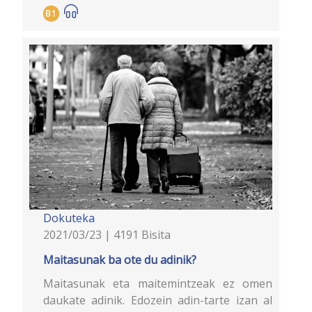
B1
Dokuteka
2021/03/23 | 4191 Bisita
Maitasunak ba ote du adinik?
Maitasunak eta maitemintzeak ez omen
daukate adinik. Edozein adin-tarte izan al