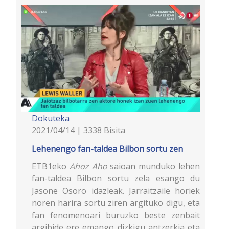
Dokuteka
2021/04/14 | 3338 Bisita
Lehenengo fan-taldea Bilbon sortu zen
ETB1eko
Ahoz Aho
saioan munduko lehen
fan-taldea Bilbon sortu zela esango du
Jasone Osoro idazleak. Jarraitzaile horiek
noren harira sortu ziren argituko digu, eta
fan fenomenoari buruzko beste zenbait
argibide ere emango dizkigu antzerkia eta