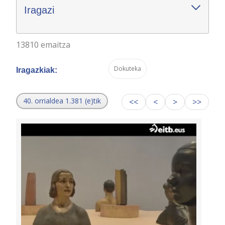
Iragazi
13810 emaitza
Dokuteka
Iragazkiak:
40. orrialdea 1.381 (e)tik
<<
<
>
>>