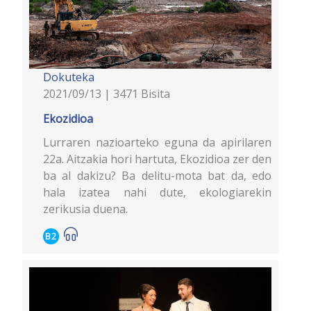
Dokuteka
2021/09/13 | 3471 Bisita
Ekozidioa
Lurraren nazioarteko eguna da apirilaren
22a. Aitzakia hori hartuta, Ekozidioa zer den
ba al dakizu? Ba delitu-mota bat da, edo
hala izatea nahi dute, ekologiarekin
zerikusia duena.
B2