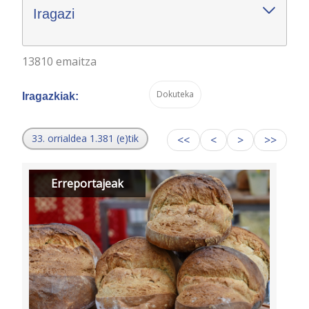
Iragazi
13810 emaitza
Dokuteka
Iragazkiak:
33. orrialdea 1.381 (e)tik
<<
<
>
>>
Erreportajeak