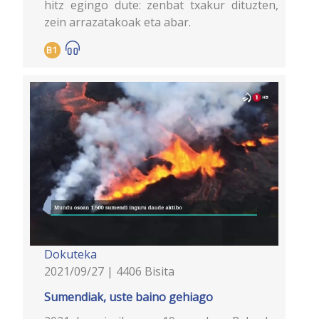
hitz egingo dute: zenbat txakur dituzten,
zein arrazatakoak eta abar.
B1
Dokuteka
2021/09/27 | 4406 Bisita
Sumendiak, uste baino gehiago