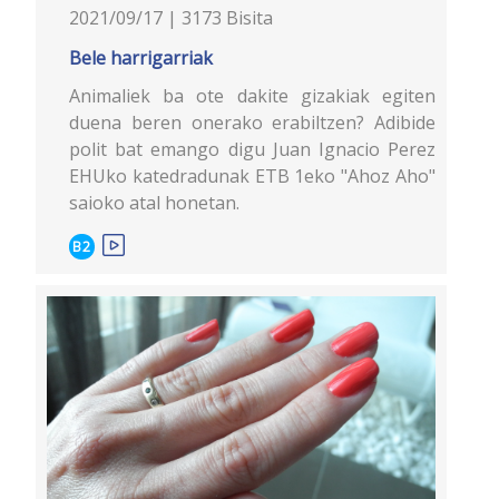
2021/09/17 | 3173 Bisita
Bele harrigarriak
Animaliek ba ote dakite gizakiak egiten
duena beren onerako erabiltzen? Adibide
polit bat emango digu Juan Ignacio Perez
EHUko katedradunak ETB 1eko "Ahoz Aho"
saioko atal honetan.
B2