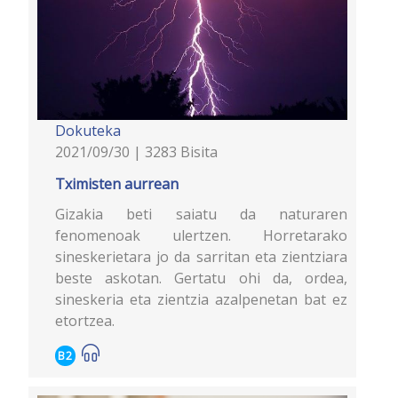
Dokuteka
2021/09/30 | 3283 Bisita
Tximisten aurrean
Gizakia beti saiatu da naturaren
fenomenoak ulertzen. Horretarako
sineskerietara jo da sarritan eta zientziara
beste askotan. Gertatu ohi da, ordea,
sineskeria eta zientzia azalpenetan bat ez
etortzea.
B2