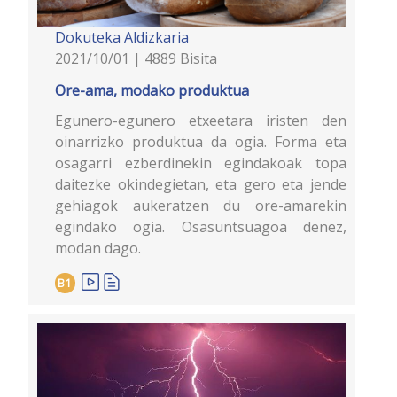
Dokuteka
Aldizkaria
2021/10/01 | 4889 Bisita
Ore-ama, modako produktua
Egunero-egunero etxeetara iristen den
oinarrizko produktua da ogia. Forma eta
osagarri ezberdinekin egindakoak topa
daitezke okindegietan, eta gero eta jende
gehiagok aukeratzen du ore-amarekin
egindako ogia. Osasuntsuagoa denez,
modan dago.
B1