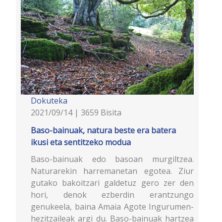
Dokuteka
2021/09/14 | 3659 Bisita
Baso-bainuak, natura beste era batera
ikusi eta sentitzeko modua
Baso-bainuak edo basoan murgiltzea.
Naturarekin harremanetan egotea. Ziur
gutako bakoitzari galdetuz gero zer den
hori, denok ezberdin erantzungo
genukeela, baina Amaia Agote Ingurumen-
hezitzaileak argi du. Baso-bainuak hartzea