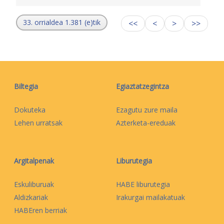
33. orrialdea 1.381 (e)tik
<<
<
>
>>
Biltegia
Egiaztatzegintza
Dokuteka
Ezagutu zure maila
Lehen urratsak
Azterketa-ereduak
Argitalpenak
Liburutegia
Eskuliburuak
HABE liburutegia
Aldizkariak
Irakurgai mailakatuak
HABEren berriak