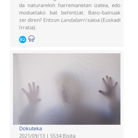
da naturarekin harremanetan izatea, edo
moduetako bat behintzat. Baso-bainuak
zer diren? Entzun
Landaberri
saioa (Euskadi
Irratia).
B2
Dokuteka
2021/09/13 | 5534 Bisita