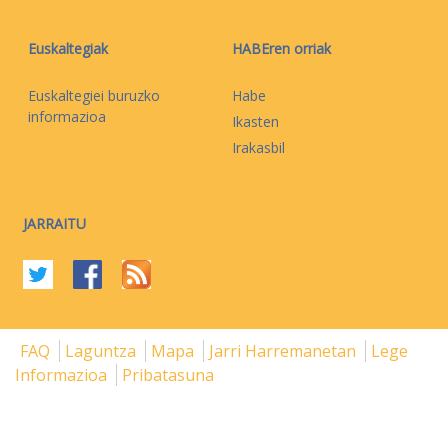
Euskaltegiak
HABEren orriak
Euskaltegiei buruzko
Habe
informazioa
Ikasten
Irakasbil
JARRAITU
FAQ
Laguntza
Mapa
Jarri Harremanetan
Lege
Informazioa
Pribatasuna