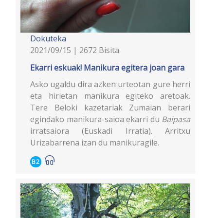
Dokuteka
2021/09/15 | 2672 Bisita
Ekarri eskuak! Manikura egitera joan gara
Asko ugaldu dira azken urteotan gure herri
eta hirietan manikura egiteko aretoak.
Tere Beloki kazetariak Zumaian berari
egindako manikura-saioa ekarri du
Baipasa
irratsaiora (Euskadi Irratia). Arritxu
Urizabarrena izan du manikuragile.
B2