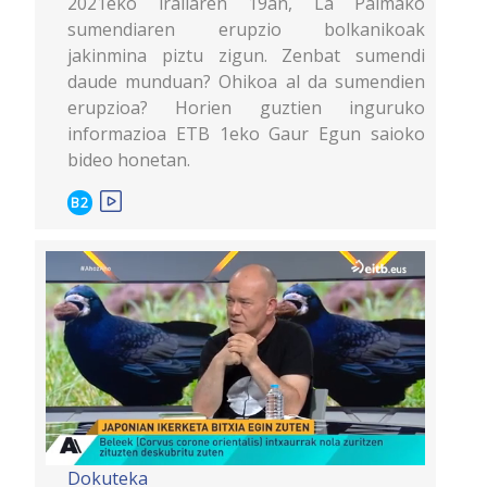
2021eko irailaren 19an, La Palmako
sumendiaren erupzio bolkanikoak
jakinmina piztu zigun. Zenbat sumendi
daude munduan? Ohikoa al da sumendien
erupzioa? Horien guztien inguruko
informazioa ETB 1eko Gaur Egun saioko
bideo honetan.
B2
Dokuteka