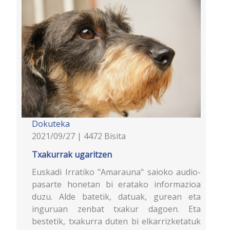
Dokuteka
2021/09/27 | 4472 Bisita
Txakurrak ugaritzen
Euskadi Irratiko "Amarauna" saioko audio-
pasarte honetan bi eratako informazioa
duzu. Alde batetik, datuak, gurean eta
inguruan zenbat txakur dagoen. Eta
bestetik, txakurra duten bi elkarrizketatuk