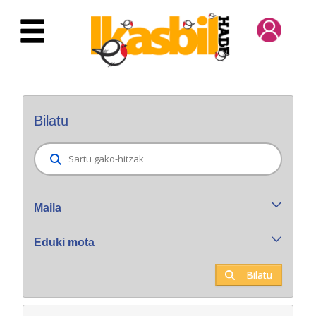
Eduki nagusira joan
Bilatzaile orokorra
Bilatu
Maila
Eduki mota
Bilatu