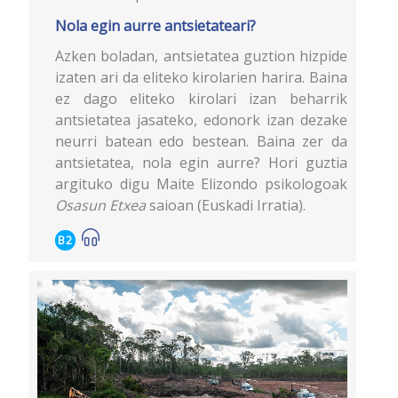
Nola egin aurre antsietateari?
Azken boladan, antsietatea guztion hizpide
izaten ari da eliteko kirolarien harira. Baina
ez dago eliteko kirolari izan beharrik
antsietatea jasateko, edonork izan dezake
neurri batean edo bestean. Baina zer da
antsietatea, nola egin aurre? Hori guztia
argituko digu Maite Elizondo psikologoak
Osasun Etxea
saioan (Euskadi Irratia).
B2