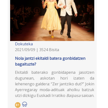
Dokuteka
2021/09/09 | 3524 Bisita
Nola jantzi ekitaldi batera gonbidatzen
bagaituzte?
Ekitaldi baterako gonbidapena jasotzen
dugunean, askotan hori izaten da
lehenengo galdera: “Zer jantziko dut?” Jokin
Ayerregaray moda-adituak aholku batzuk
utzi dizkigu Euskadi Irratiko
Baipasa
saioan.
B1