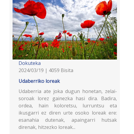
Dokuteka
2024/03/19 | 4059 Bisita
Udaberriko loreak
Udaberria ate joka dugun honetan, zelai-
soroak lorez gainezka hasi dira. Badira,
ordea, hain koloretsu, lurruntsu eta
ikusgarri ez diren urte osoko loreak ere:
esanahia dutenak, apaingarri hutsak
direnak, hitzezko loreak...