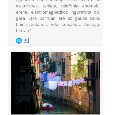
elektrikoak, tableta, telefonia antenak...
eremu elektromagnetikoz inguratuta bizi
gara. Etxe barruan ere ez gaude salbu
baina zenbaterainoko kutsadura daukagu
bertan?
B2