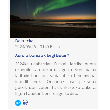
Dokuteka
2024/06/26 | 3140 Bisita
Aurora borealak begi bistan?
2024ko udaberrian Euskal Herriko puntu
ezberdinetan aurorak agertu ziren baina
latitude hauetan ez da ohiko fenomenoa:
inondik inora. Ondorioz, oso pertsona
gutxik izan zuten haiek ikusteko aukera.
Egun hauetan berriro agertu dira.
B2