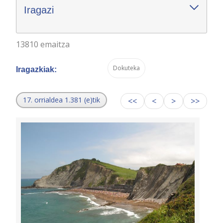
Iragazi
13810 emaitza
Dokuteka
Iragazkiak:
17. orrialdea 1.381 (e)tik
<<
<
>
>>