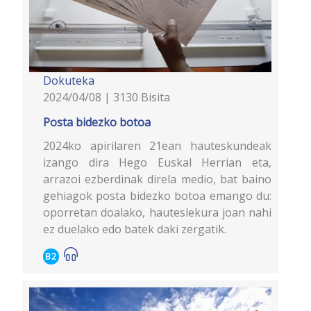
Dokuteka
2024/04/08 | 3130 Bisita
Posta bidezko botoa
2024ko apirilaren 21ean hauteskundeak
izango dira Hego Euskal Herrian eta,
arrazoi ezberdinak direla medio, bat baino
gehiagok posta bidezko botoa emango du:
oporretan doalako, hauteslekura joan nahi
ez duelako edo batek daki zergatik.
B2