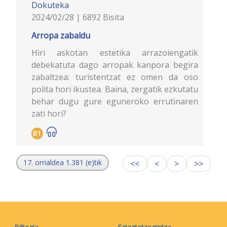
Dokuteka
2024/02/28 | 6892 Bisita
Arropa zabaldu
Hiri askotan estetika arrazoiengatik
debekatuta dago arropak kanpora begira
zabaltzea: turistentzat ez omen da oso
polita hori ikustea. Baina, zergatik ezkutatu
behar dugu gure eguneroko errutinaren
zati hori?
B1
17. orrialdea 1.381 (e)tik
<<
<
>
>>