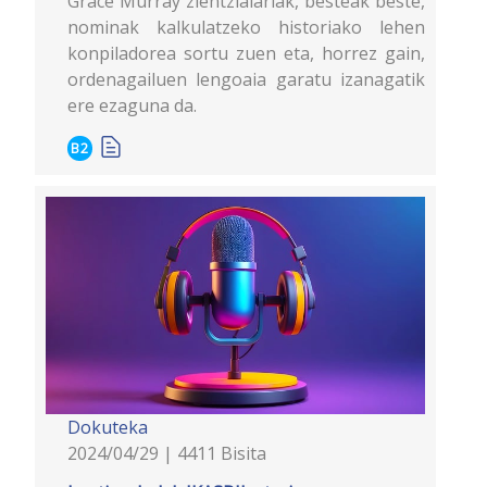
Grace Murray zientzialariak, besteak beste,
nominak kalkulatzeko historiako lehen
konpiladorea sortu zuen eta, horrez gain,
ordenagailuen lengoaia garatu izanagatik
ere ezaguna da.
B2
Dokuteka
2024/04/29 | 4411 Bisita