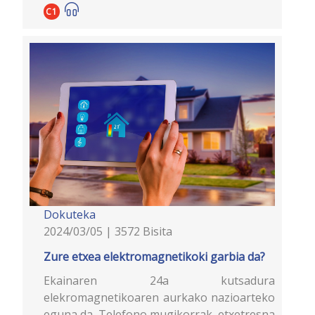
C1
Dokuteka
2024/03/05 | 3572 Bisita
Zure etxea elektromagnetikoki garbia da?
Ekainaren 24a kutsadura
elekromagnetikoaren aurkako nazioarteko
eguna da. Telefono mugikorrak, etxetresna