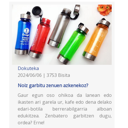
Dokuteka
2024/06/06 | 3753 Bisita
Noiz garbitu zenuen azkenekoz?
Gaur egun oso ohikoa da lanean edo
ikasten ari garela ur, kafe edo dena delako
edari-botila berrerabilgarria alboan
edukitzea. Zenbatero garbitzen dugu,
ordea? Erne!