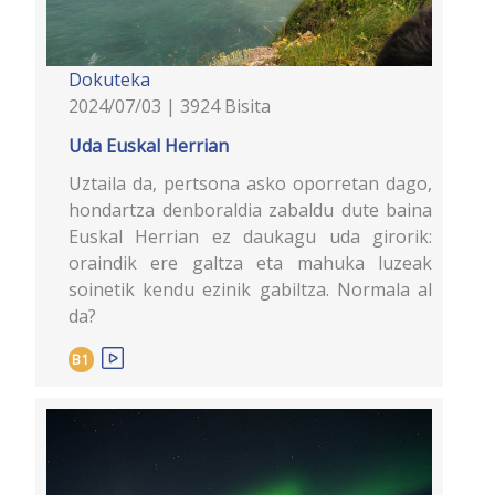
Dokuteka
2024/07/03 | 3924 Bisita
Uda Euskal Herrian
Uztaila da, pertsona asko oporretan dago,
hondartza denboraldia zabaldu dute baina
Euskal Herrian ez daukagu uda girorik:
oraindik ere galtza eta mahuka luzeak
soinetik kendu ezinik gabiltza. Normala al
da?
B1