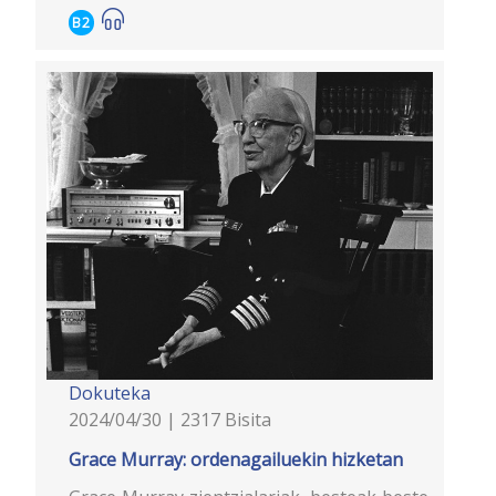
B2
Dokuteka
2024/04/30 | 2317 Bisita
Grace Murray: ordenagailuekin hizketan