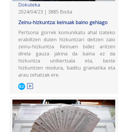
Dokuteka
2024/04/23 | 3885 Bisita
Zeinu-hizkuntza: keinuak baino gehiago
Pertsona gorrek komunikatu ahal izateko
erabiltzen duten hizkuntzari deitzen zaio
zeinu-hizkuntza. Keinuen bidez aritzen
direla gauza jakina da baina ez da
hizkuntza unibertsala eta, beste
hizkuntzen modura, baditu gramatika eta
arau zehatzak ere.
B2