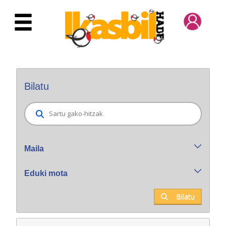
Eduki nagusira joan
Bilatzaile orokorra
Bilatu
Maila
Eduki mota
Bilatu