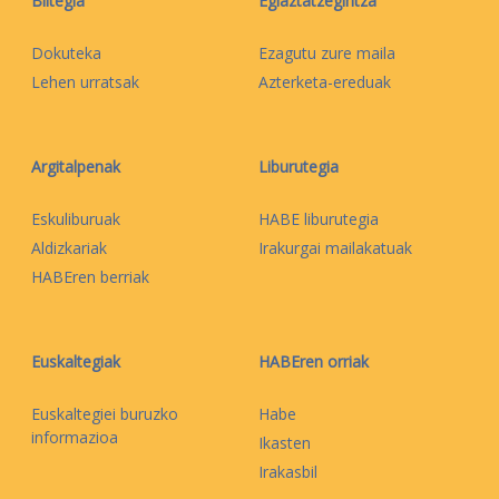
Biltegia
Egiaztatzegintza
Dokuteka
Ezagutu zure maila
Lehen urratsak
Azterketa-ereduak
Argitalpenak
Liburutegia
Eskuliburuak
HABE liburutegia
Aldizkariak
Irakurgai mailakatuak
HABEren berriak
Euskaltegiak
HABEren orriak
Euskaltegiei buruzko
Habe
informazioa
Ikasten
Irakasbil