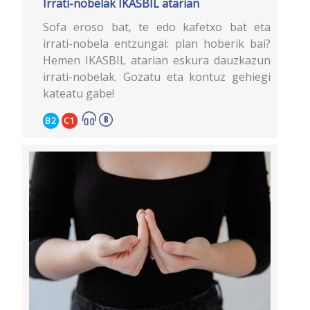
Irrati-nobelak IKASBIL atarian
Sofa eroso bat, te edo kafetxo bat eta
irrati-nobela entzungai: plan hoberik bai?
Hemen IKASBIL atarian eskura dauzkazun
irrati-nobelak. Gozatu eta kontuz gehiegi
kateatu gabe!
B2
C1