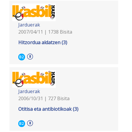
Jarduerak
2007/04/11 | 1738 Bisita
Hitzordua aldatzen (3)
B2
Jarduerak
2006/10/31 | 727 Bisita
Otitisa eta antibiotikoak (3)
B2