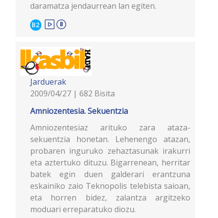
daramatza jendaurrean lan egiten.
B2
Jarduerak
2009/04/27 | 682 Bisita
Amniozentesia. Sekuentzia
Amniozentesiaz arituko zara ataza-
sekuentzia honetan. Lehenengo atazan,
probaren inguruko zehaztasunak irakurri
eta aztertuko dituzu. Bigarrenean, herritar
batek egin duen galderari erantzuna
eskainiko zaio Teknopolis telebista saioan,
eta horren bidez, zalantza argitzeko
moduari erreparatuko diozu.