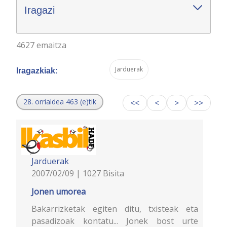
Iragazi
4627 emaitza
Jarduerak
Iragazkiak:
28. orrialdea 463 (e)tik
<<
<
>
>>
Jarduerak
2007/02/09 | 1027 Bisita
Jonen umorea
Bakarrizketak egiten ditu, txisteak eta
pasadizoak kontatu... Jonek bost urte