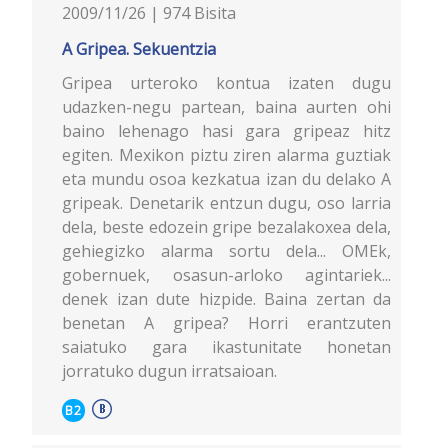
2009/11/26 | 974 Bisita
A Gripea. Sekuentzia
Gripea urteroko kontua izaten dugu
udazken-negu partean, baina aurten ohi
baino lehenago hasi gara gripeaz hitz
egiten. Mexikon piztu ziren alarma guztiak
eta mundu osoa kezkatua izan du delako A
gripeak. Denetarik entzun dugu, oso larria
dela, beste edozein gripe bezalakoxea dela,
gehiegizko alarma sortu dela... OMEk,
gobernuek, osasun-arloko agintariek...
denek izan dute hizpide. Baina zertan da
benetan A gripea? Horri erantzuten
saiatuko gara ikastunitate honetan
jorratuko dugun irratsaioan.
B2