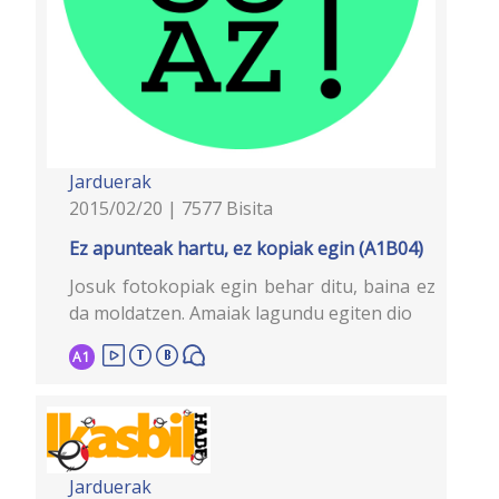
Jarduerak
2015/02/20 | 7577 Bisita
Ez apunteak hartu, ez kopiak egin (A1B04)
Josuk fotokopiak egin behar ditu, baina ez
da moldatzen. Amaiak lagundu egiten dio
A1
Jarduerak