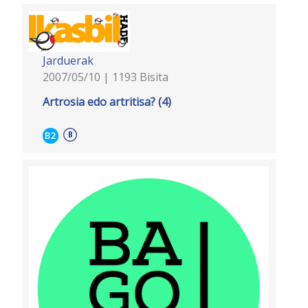
Jarduerak
2007/05/10 | 1193 Bisita
Artrosia edo artritisa? (4)
B2