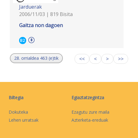
Jarduerak
2006/11/03 | 819 Bisita
Gaitza non dagoen
B2
28. orrialdea 463 (e)tik
<<
<
>
>>
Biltegia
Egiaztatzegintza
Dokuteka
Ezagutu zure maila
Lehen urratsak
Azterketa-ereduak