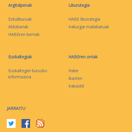
Argitalpenak
Liburutegia
Eskuliburuak
HABE liburutegia
Aldizkariak
Irakurgai mailakatuak
HABEren berriak
Euskaltegiak
HABEren orriak
Euskaltegiei buruzko
Habe
informazioa
Ikasten
Irakasbil
JARRAITU