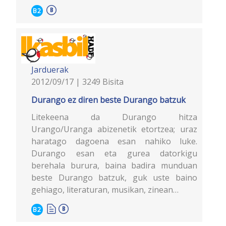
B2
Jarduerak
2012/09/17 | 3249 Bisita
Durango ez diren beste Durango batzuk
Litekeena da Durango hitza
Urango/Uranga abizenetik etortzea; uraz
haratago dagoena esan nahiko luke.
Durango esan eta gurea datorkigu
berehala burura, baina badira munduan
beste Durango batzuk, guk uste baino
gehiago, literaturan, musikan, zinean…
B2