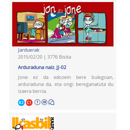
Jarduerak
2015/02/20 | 3776 Bisita
Arduraduna naiz. JJ-02
Jone ez da edozein bere bulegoan,
arduraduna da, eta ongi bereganatuta du
izaera berria.
B2
C1