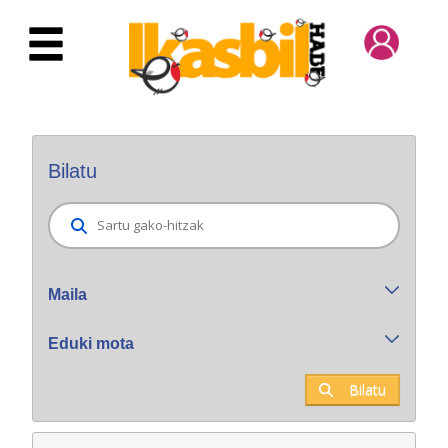
Eduki nagusira joan
Bilatzaile orokorra
Bilatu
Maila
Eduki mota
Bilatu