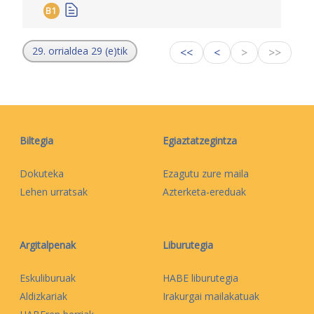
B1
29. orrialdea 29 (e)tik
<<
<
>
>>
Biltegia
Egiaztatzegintza
Dokuteka
Ezagutu zure maila
Lehen urratsak
Azterketa-ereduak
Argitalpenak
Liburutegia
Eskuliburuak
HABE liburutegia
Aldizkariak
Irakurgai mailakatuak