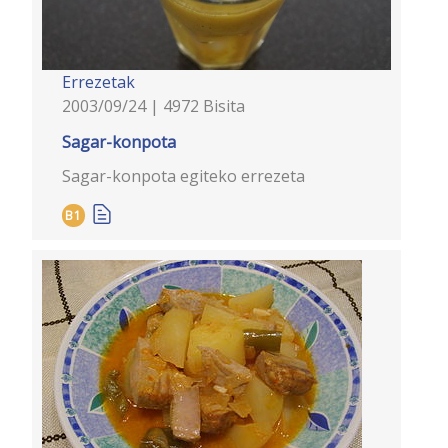
Errezetak
2003/09/24 | 4972 Bisita
Sagar-konpota
Sagar-konpota egiteko errezeta
B1