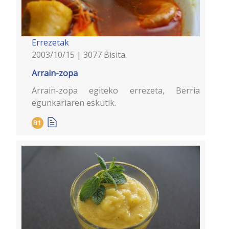
Errezetak
2003/10/15 | 3077 Bisita
Arrain-zopa
Arrain-zopa egiteko errezeta, Berria
egunkariaren eskutik.
B1