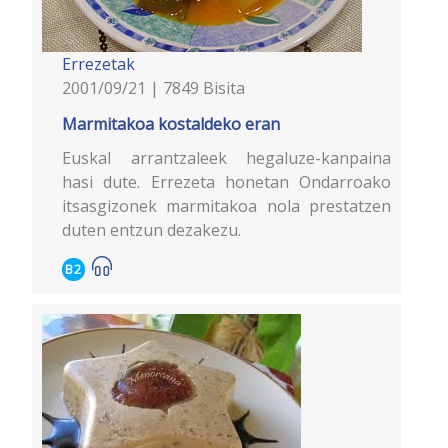
Errezetak
2001/09/21 | 7849 Bisita
Marmitakoa kostaldeko eran
Euskal arrantzaleek hegaluze-kanpaina
hasi dute. Errezeta honetan Ondarroako
itsasgizonek marmitakoa nola prestatzen
duten entzun dezakezu.
B2