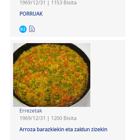
1969/12/31 | 1153 Bisita
PORRUAK
B2
Errezetak
1969/12/31 | 1200 Bisita
Arroza barazkiekin eta zaldun zizekin