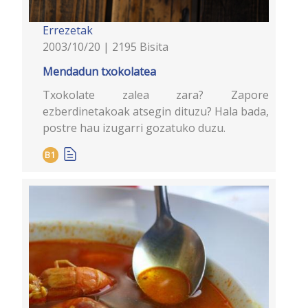
Errezetak
2003/10/20 | 2195 Bisita
Mendadun txokolatea
Txokolate zalea zara? Zapore
ezberdinetakoak atsegin dituzu? Hala bada,
postre hau izugarri gozatuko duzu.
B1