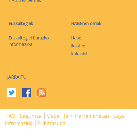
HABEren berriak
Euskaltegiak
HABEren orriak
Euskaltegiei buruzko
Habe
informazioa
Ikasten
Irakasbil
JARRAITU
FAQ
Laguntza
Mapa
Jarri Harremanetan
Lege
Informazioa
Pribatasuna