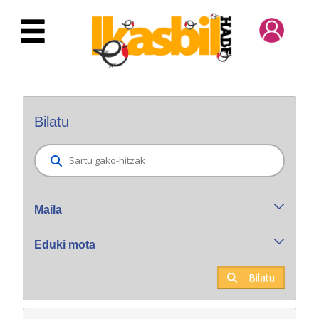
Eduki nagusira joan
Bilatzaile orokorra
Bilatu
Maila
Eduki mota
Bilatu