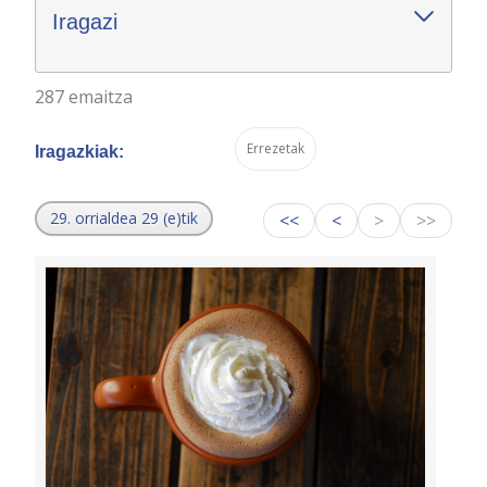
Iragazi
287 emaitza
Errezetak
Iragazkiak:
29. orrialdea 29 (e)tik
<<
<
>
>>