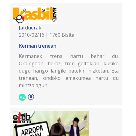
Jarduerak
2010/02/16 | 1760 Bisita
Kerman trenean
Kermanek trena hartu behar du.
Oraingoan, beraz, tren geltokian ikusiko
dugu hango langile batekin hizketan. Eta
trenean, ondoko emakumea hartu du
mintzalagun.
A2