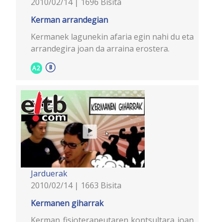
2010/02/14 | 1696 Bisita
Kerman arrandegian
Kermanek lagunekin afaria egin nahi du eta
arrandegira joan da arraina erostera.
A2
Jarduerak
2010/02/14 | 1663 Bisita
Kermanen giharrak
Kerman fisioterapeutaren kontsultara joan