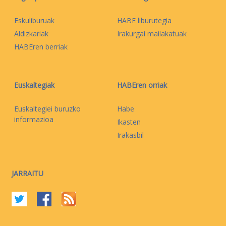
Eskuliburuak
HABE liburutegia
Aldizkariak
Irakurgai mailakatuak
HABEren berriak
Euskaltegiak
HABEren orriak
Euskaltegiei buruzko
Habe
informazioa
Ikasten
Irakasbil
JARRAITU