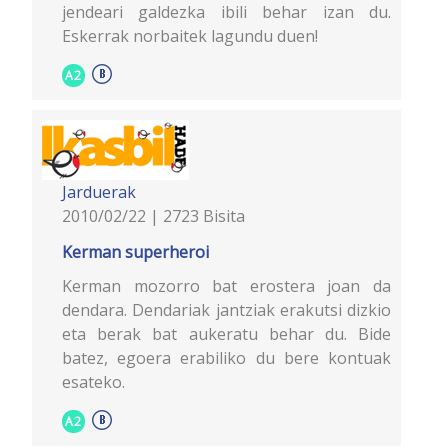
jendeari galdezka ibili behar izan du.
Eskerrak norbaitek lagundu duen!
A2
Jarduerak
2010/02/22 | 2723 Bisita
Kerman superheroi
Kerman mozorro bat erostera joan da
dendara. Dendariak jantziak erakutsi dizkio
eta berak bat aukeratu behar du. Bide
batez, egoera erabiliko du bere kontuak
esateko.
A2