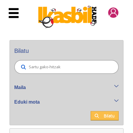
Eduki nagusira joan
Bilatzaile orokorra
Bilatu
Maila
Eduki mota
Bilatu