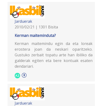
Jarduerak
2010/02/21 | 1301 Bisita
Kerman maiteminduta?
Kerman maitemindu egin da eta loreak
erostera joan da neskari oparitzeko.
Gustuko zerbait topatu arte han ibiliko da
galderak egiten eta bere kontuak esaten
dendariari.
A2
Jarduerak