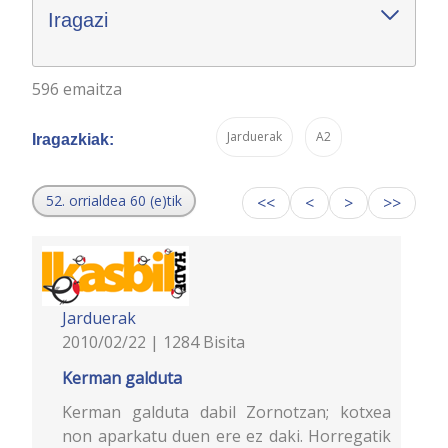
Iragazi
596 emaitza
Jarduerak
A2
Iragazkiak:
52. orrialdea 60 (e)tik
<<
<
>
>>
Jarduerak
2010/02/22 | 1284 Bisita
Kerman galduta
Kerman galduta dabil Zornotzan; kotxea
non aparkatu duen ere ez daki. Horregatik