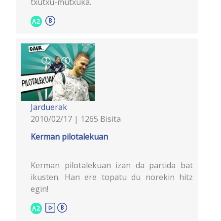
txutxu-mutxuka.
A2
Jarduerak
2010/02/17 | 1265 Bisita
Kerman pilotalekuan
Kerman pilotalekuan izan da partida bat
ikusten. Han ere topatu du norekin hitz
egin!
A2