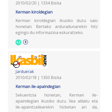
2010/02/20 | 1334 Bisita
Kerman kiroldegian
Kerman kiroldegian ikusiko duzu saio
honetan. Bertako arduradunarekin hitz
egingo du informazioa eskuratzeko.
A2
Jarduerak
2010/02/18 | 1350 Bisita
Kerman ile-apaindegian
Sekuentzia honetan, Kerman ile-
apaindegian ikusiko duzu. Ilea aldatu eta
ile-apaintzailearekin hizketan ari da,