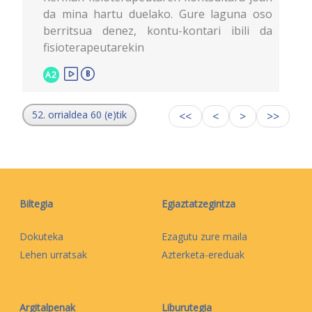
da mina hartu duelako. Gure laguna oso
berritsua denez, kontu-kontari ibili da
fisioterapeutarekin
A2
52. orrialdea 60 (e)tik
<<
<
>
>>
Biltegia
Egiaztatzegintza
Dokuteka
Ezagutu zure maila
Lehen urratsak
Azterketa-ereduak
Argitalpenak
Liburutegia