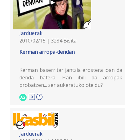
Jarduerak
2010/02/15 | 3284 Bisita
Kerman arropa-dendan
Kerman baserritar jantzia erostera joan da
denda batera. Han ibili da arropak
probatzen... zer aukeratuko ote du?
A2
Jarduerak