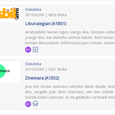
Dokuteka
2015/02/09 | 4826 Bisita
Liburutegian (A1B01)
Arratsaldeko laurak inguru izango dira. Goizean unibe
joango dira, han ikasteko asmoa baitute. Bere burua a
bertako liburuzainari. Informazioa jaso ostean, solas
A1
Dokuteka
2015/02/09 | 5261 Bisita
Zinemara (A1E02)
Josu eta Amaia zinemara sartzeko ilaran daude, best
dira, zergatik joan diren zinemara, zein den ordurik
txanda iristen zaienean, ez da geldituko sarrerarik ber
A1