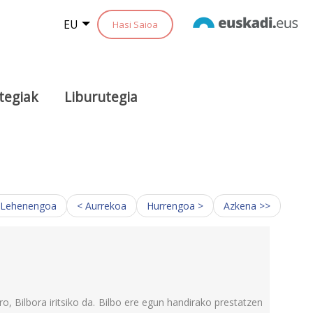
EU
Hasi Saioa
tegiak
Liburutegia
 Lehenengoa
< Aurrekoa
Hurrengoa >
Azkena >>
o, Bilbora iritsiko da. Bilbo ere egun handirako prestatzen