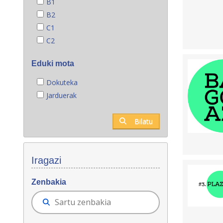
B1
B2
C1
C2
Eduki mota
Dokuteka
Jarduerak
Bilatu
Iragazi
Zenbakia