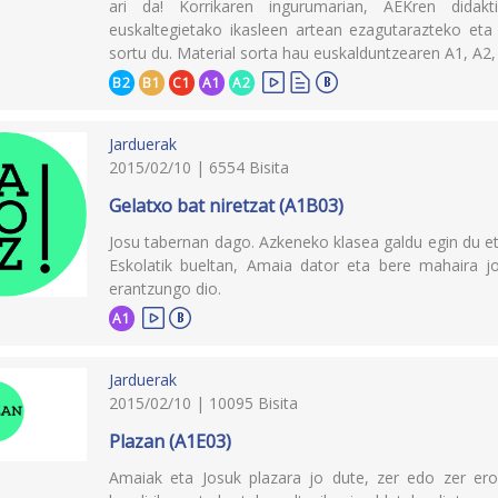
ari da! Korrikaren ingurumarian, AEKren didakt
euskaltegietako ikasleen artean ezagutarazteko eta 
sortu du. Material sorta hau euskalduntzearen A1, A2
B2
B1
C1
A1
A2
Jarduerak
2015/02/10 | 6554 Bisita
Gelatxo bat niretzat (A1B03)
Josu tabernan dago. Azkeneko klasea galdu egin du eta
Eskolatik bueltan, Amaia dator eta bere mahaira 
erantzungo dio.
A1
Jarduerak
2015/02/10 | 10095 Bisita
Plazan (A1E03)
Amaiak eta Josuk plazara jo dute, zer edo zer eros