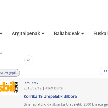
Argitalpenak
Baliabideak
Euskal
za
A1
:
<<
ea 29 (e)tik
Jarduerak
2015/02/12 | 4369 Bisita
Korrika 19 Urepeletik Bilbora
Bihar abiatuko da #korrika Urepeletik! 2500 km eta ger