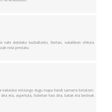
i nahi dutelako bazkaltzeko. Bertan, sukaldean ohitura
uzak nola prestatu.
a irakaslea entzungo dugu txapa handi samarra botatzen.
dira eta, aspertuta, hizketan hasi dira, batak eta besteak