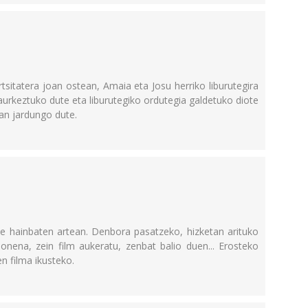
rtsitatera joan ostean, Amaia eta Josu herriko liburutegira
urkeztuko dute eta liburutegiko ordutegia galdetuko diote
ean jardungo dute.
e hainbaten artean. Denbora pasatzeko, hizketan arituko
 onena, zein film aukeratu, zenbat balio duen... Erosteko
en filma ikusteko.