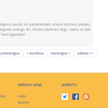
dapena jasoko du partekatutako etxera bizitzera joateko.
 dagoela esango dio. Amaia eskertuta dago, baina ez daki
a bere lagunekin?
 Lehenengoa
< Aurrekoa
Hurrengoa >
Azkena >>
HABEren orriak
JARRAITU
uzko
Habe
Ikasten