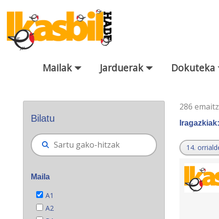
Eduki nagusira joan
Mailak
Jarduerak
Dokuteka
Bilatzaile orokorra
286 emait
Bilatu
Iragazkiak
14. orriald
Maila
A1
A2