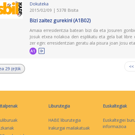
Dokuteka
2015/02/09 | 5378 Bisita
Bizi zaitez gurekin! (A1B02)
Amaia erresidentzia batean bizi da eta Josuren gonbi
Josuk etxea nolakoa den esplikatu eta gela bat libre
zer egin: erresidentzian geratu ala pisura joan Josu et
A1
<<
ea 29 (e)tik
italpenak
Liburutegia
Euskaltegiak
uliburuak
HABE liburutegia
Euskaltegiei bur
informazioa
izkariak
Irakurgai mailakatuak