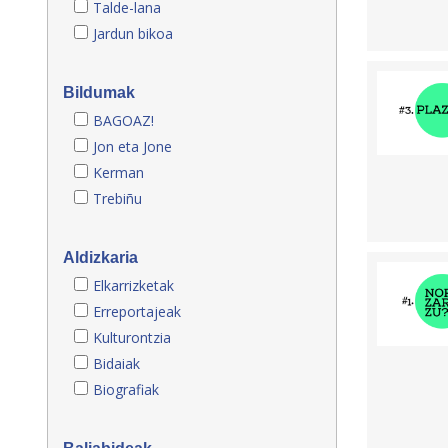
Talde-lana
Jardun bikoa
Bildumak
BAGOAZ!
Jon eta Jone
Kerman
Trebiñu
Aldizkaria
Elkarrizketak
Erreportajeak
Kulturontzia
Bidaiak
Biografiak