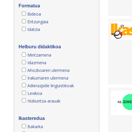
Formatua
Bideoa
Entzungaia
Idatzia
Helburu didaktikoa
Mintzamena
Idazmena
Ahozkoaren ulermena
Irakurriaren ulermena
Adierazpide linguistikoak
Lexikoa
Hizkuntza-arauak
Ikasteredua
Bakarka