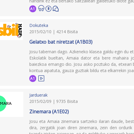
handirik ez eta bertako saltzaileari galdetuko diote ga
A1
Dokuteka
2015/02/10 | 4214 Bisita
Gelatxo bat niretzat (A1B03)
Josu tabernan dago. Azkeneko klasea galdu egin du eta
Eskolatik bueltan, Amaia dator eta bere mahaira 
baiezkoa emango dio. Josu asko poztuko da, etxeari b
kontua aipatuta, gauza guztiak bildu eta elkarrekin joa
A1
Jarduerak
2015/02/09 | 9735 Bisita
Zinemara (A1E02)
Josu eta Amaia zinemara sartzeko ilaran daude, best
dira, zergatik joan diren zinemara, zein den ordurik
txanda iristen zaienean, ez da geldituko sarrerarik ber