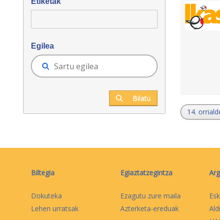
Etiketak
Egilea
Bilatu
14. orriald
Biltegia
Egiaztatzegintza
Arg
Dokuteka
Ezagutu zure maila
Esk
Lehen urratsak
Azterketa-ereduak
Ald