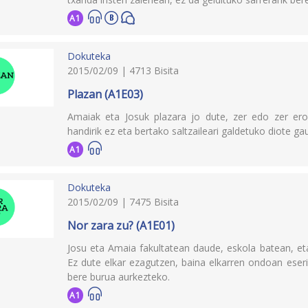
A1
Dokuteka
2015/02/09 | 4713 Bisita
Plazan (A1E03)
Amaiak eta Josuk plazara jo dute, zer edo zer eros
handirik ez eta bertako saltzaileari galdetuko diote ga
A1
Dokuteka
2015/02/09 | 7475 Bisita
Nor zara zu? (A1E01)
Josu eta Amaia fakultatean daude, eskola batean, et
Ez dute elkar ezagutzen, baina elkarren ondoan eseri 
bere burua aurkezteko.
A1