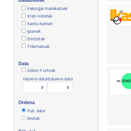
Baliabideak
Irakurgai mailakatuak
Irrati-nobelak
Kantu-kantari
Ipuinak
Errezetak
Trikimailuak
Data
Azken 5 urteak
Hasiera-data
Bukaera-data
Ordena
Pub. data
Bisitak