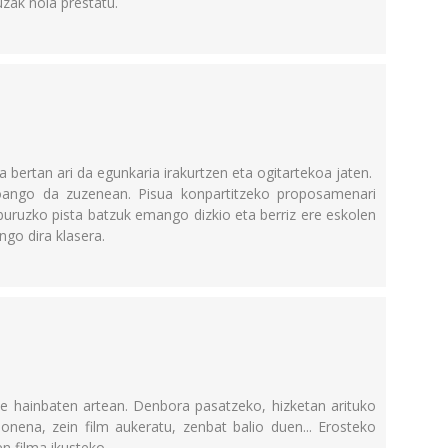
uzak nola prestatu.
 bertan ari da egunkaria irakurtzen eta ogitartekoa jaten.
joango da zuzenean. Pisua konpartitzeko proposamenari
uruzko pista batzuk emango dizkio eta berriz ere eskolen
ngo dira klasera.
e hainbaten artean. Denbora pasatzeko, hizketan arituko
 onena, zein film aukeratu, zenbat balio duen... Erosteko
en filma ikusteko.