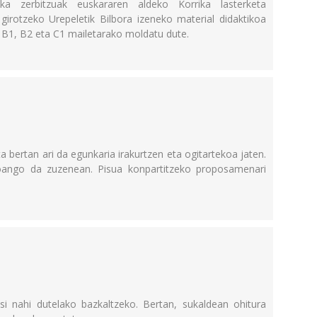
ika zerbitzuak euskararen aldeko Korrika lasterketa
girotzeko Urepeletik Bilbora izeneko material didaktikoa
, B1, B2 eta C1 mailetarako moldatu dute.
 bertan ari da egunkaria irakurtzen eta ogitartekoa jaten.
joango da zuzenean. Pisua konpartitzeko proposamenari
i nahi dutelako bazkaltzeko. Bertan, sukaldean ohitura