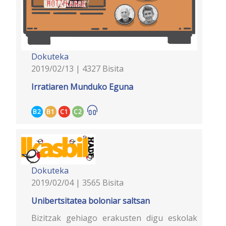
Dokuteka
2019/02/13 | 4327 Bisita
Irratiaren Munduko Eguna
B2
B1
C1
C2
Dokuteka
2019/02/04 | 3565 Bisita
Unibertsitatea boloniar saltsan
Bizitzak gehiago erakusten digu eskolak