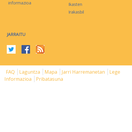
informazioa
Ikasten
Irakasbil
JARRAITU
FAQ
Laguntza
Mapa
Jarri Harremanetan
Lege
Informazioa
Pribatasuna