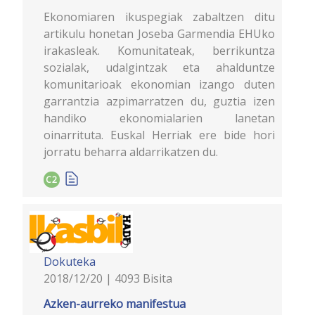
Ekonomiaren ikuspegiak zabaltzen ditu
artikulu honetan Joseba Garmendia EHUko
irakasleak. Komunitateak, berrikuntza
sozialak, udalgintzak eta ahalduntze
komunitarioak ekonomian izango duten
garrantzia azpimarratzen du, guztia izen
handiko ekonomialarien lanetan
oinarrituta. Euskal Herriak ere bide hori
jorratu beharra aldarrikatzen du.
C2
Dokuteka
2018/12/20 | 4093 Bisita
Azken-aurreko manifestua