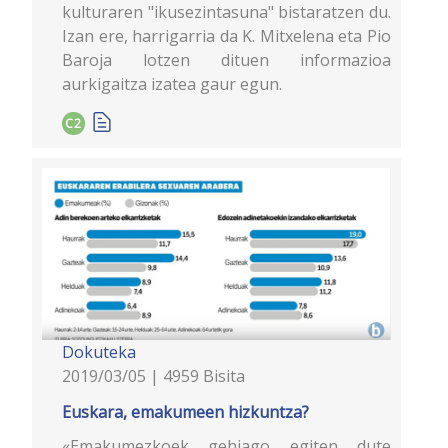
kulturaren "ikusezintasuna" bistaratzen du.
Izan ere, harrigarria da K. Mitxelena eta Pio
Baroja lotzen dituen informazioa
aurkigaitza izatea gaur egun.
C2
Dokuteka
2019/03/05 | 4959 Bisita
Euskara, emakumeen hizkuntza?
«Emakumezkoek gehiago egiten dute