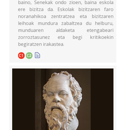
baino, Senekak ondo zioen, baina eskola
ere bizitza da. Eskolak bizitzaren faro
noranahikoa zentratzea eta bizitzaren
leihoak mundura zabaltzea du helburu,
munduaren aldaketa etengabeari
zorroztasunez eta begi kritikoekin
begiratzen irakastea.
C1
C2