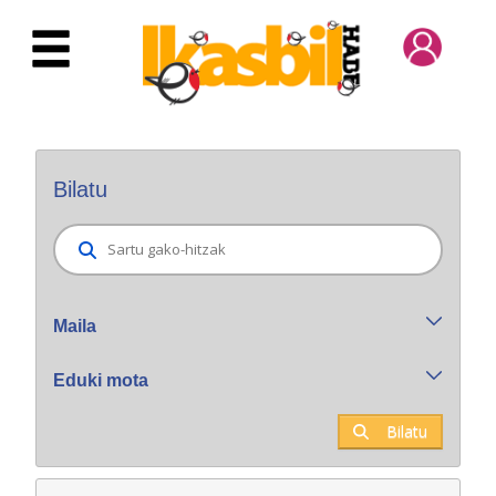
Eduki nagusira joan
Bilatzaile orokorra
Bilatu
Maila
Eduki mota
Bilatu