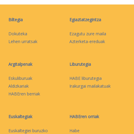
Biltegia
Egiaztatzegintza
Dokuteka
Ezagutu zure maila
Lehen urratsak
Azterketa-ereduak
Argitalpenak
Liburutegia
Eskuliburuak
HABE liburutegia
Aldizkariak
Irakurgai mailakatuak
HABEren berriak
Euskaltegiak
HABEren orriak
Euskaltegiei buruzko
Habe