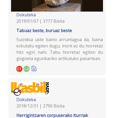
Dokuteka
2019/01/07 | 3777 Bisita
Tabuaz beste, buruaz beste
Suizidoa uste baino arruntagoa da, baina
ezkutatu egiten dugu, inork ez du horretaz
hitz egin nahi. Tabu horretaz egiten du
gogoeta egunkariko artikuluko pasartean.
C1
C2
Dokuteka
2018/12/31 | 2790 Bisita
Herrigintzaren corpuserako iturriak