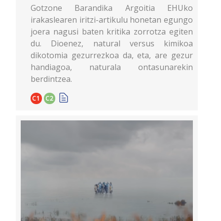
Gotzone Barandika Argoitia EHUko
irakaslearen iritzi-artikulu honetan egungo
joera nagusi baten kritika zorrotza egiten
du. Dioenez, natural versus kimikoa
dikotomia gezurrezkoa da, eta, are gezur
handiagoa, naturala ontasunarekin
berdintzea.
C1
C2