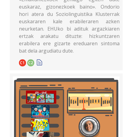
euskaraz, gizonezkoek baino». Ondorio
hori atera du Soziolinguistika Klusterrak
euskararen kale erabileraren azken
neurketan. EHUko bi adituk argazkiaren
ertzak arakatu dituzte: hizkuntzaren
erabilera ere gizarte ereduaren sintoma
bat dela argudiatu dute.
C1
C2