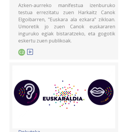
Azken-aurreko manifestua izenburuko
testua errezitatu zuen Harkaitz Canok
Elgoibarren, "Euskara ala ezkara" zikloan.
Umoretik jo zuen Canok euskararen
inguruko egiak bistaratzeko, eta gogotik
eskertu zuen publikoak.
C2
Dokuteka