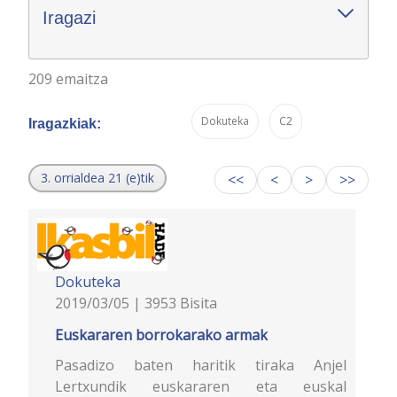
Iragazi
209 emaitza
Dokuteka
C2
Iragazkiak:
3. orrialdea 21 (e)tik
<<
<
>
>>
Dokuteka
2019/03/05 | 3953 Bisita
Euskararen borrokarako armak
Pasadizo baten haritik tiraka Anjel
Lertxundik euskararen eta euskal