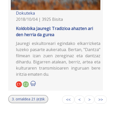
Dokuteka
2018/10/04 | 3925 Bisita
Koldobika Jauregi: Tradizioa ahazten ari
den herria da gurea
Jauregi eskultoreari egindako elkarrizketa
luzeko pasarte aukeratua. Bertan, "Dantza"
filmean izan zuen zereginaz eta dantzaz
dihardu. Bigarren atalean, berriz, artea eta
kulturaren transmisioaren inguruan bere
iritzia ematen du.
C1
C2
3. orrialdea 21 (e)tik
<<
<
>
>>