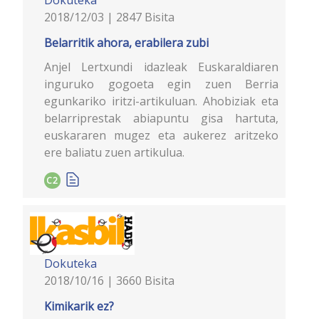
2018/12/03 | 2847 Bisita
Belarritik ahora, erabilera zubi
Anjel Lertxundi idazleak Euskaraldiaren
inguruko gogoeta egin zuen Berria
egunkariko iritzi-artikuluan. Ahobiziak eta
belarriprestak abiapuntu gisa hartuta,
euskararen mugez eta aukerez aritzeko
ere baliatu zuen artikulua.
C2
Dokuteka
2018/10/16 | 3660 Bisita
Kimikarik ez?