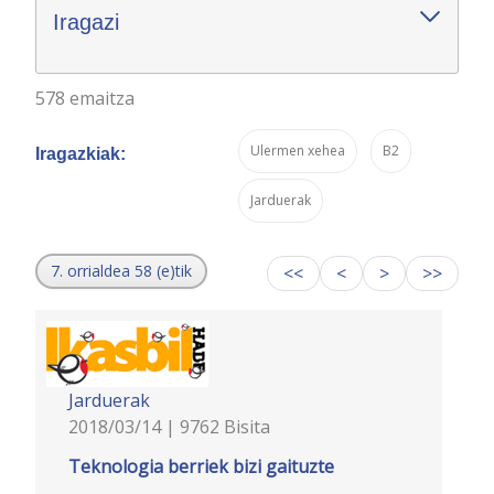
Iragazi
578 emaitza
Ulermen xehea
B2
Iragazkiak:
Jarduerak
7. orrialdea 58 (e)tik
<<
<
>
>>
Jarduerak
2018/03/14 | 9762 Bisita
Teknologia berriek bizi gaituzte