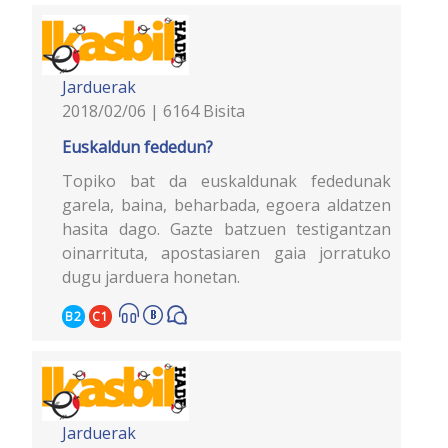
Jarduerak
2018/02/06 | 6164 Bisita
Euskaldun fededun?
Topiko bat da euskaldunak fededunak
garela, baina, beharbada, egoera aldatzen
hasita dago. Gazte batzuen testigantzan
oinarrituta, apostasiaren gaia jorratuko
dugu jarduera honetan.
B2
C1
Jarduerak