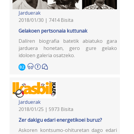
Jarduerak
2018/01/30 | 7414 Bisita
Gelakoen pertsonaia kuttunak
Dalíren biografia batetik abiatuko gara
jarduera honetan, gero gure gelako
idoloen galeria osatzeko.
B2
Jarduerak
2018/01/25 | 5973 Bisita
Zer dakigu edari energetikoei buruz?
Askoren kontsumo-ohituretan dago edari