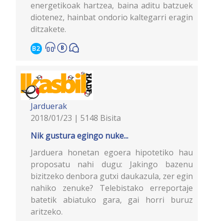
energetikoak hartzea, baina aditu batzuek
diotenez, hainbat ondorio kaltegarri eragin
ditzakete.
B2
Jarduerak
2018/01/23 | 5148 Bisita
Nik gustura egingo nuke...
Jarduera honetan egoera hipotetiko hau
proposatu nahi dugu: Jakingo bazenu
bizitzeko denbora gutxi daukazula, zer egin
nahiko zenuke? Telebistako erreportaje
batetik abiatuko gara, gai horri buruz
aritzeko.