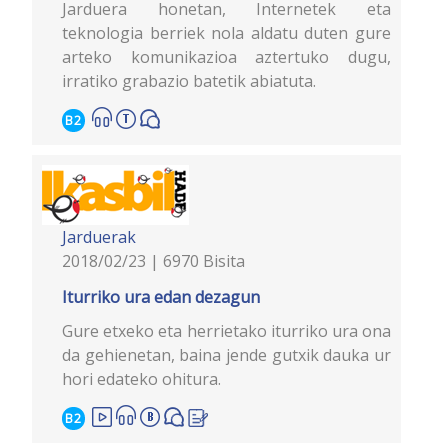
Jarduera honetan, Internetek eta
teknologia berriek nola aldatu duten gure
arteko komunikazioa aztertuko dugu,
irratiko grabazio batetik abiatuta.
B2
Jarduerak
2018/02/23 | 6970 Bisita
Iturriko ura edan dezagun
Gure etxeko eta herrietako iturriko ura ona
da gehienetan, baina jende gutxik dauka ur
hori edateko ohitura.
B2