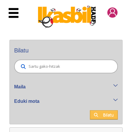
Eduki nagusira joan
Bilatzaile orokorra
Bilatu
Maila
Eduki mota
Bilatu