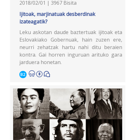
2018/02/01 | 3967 Bisita
Ijitoak, marjinatuak desberdinak
izateagatik?
Leku askotan daude baztertuak ijitoak eta
Eslovakiako Gobernuak, hain zuzen ere,
neurri zehatzak hartu nahi ditu beraien
kontra. Gai horren inguruan arituko gara
jarduera honetan.
B2