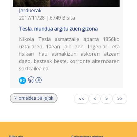
Jarduerak
2017/11/28 | 6749 Bisita
Tesla, mundua argitu zuen gizona
Nikola Tesla asmatzaile aparta 1856ko
uztailaren 10ean jaio zen. Ingeniari eta
fisikari hau asmakizun askoren atzean
dago, besteak beste, korronte alternoaren
sortzailea da.
B2
7. orrialdea 58 (e)tik
<<
<
>
>>