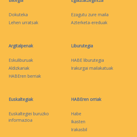
Biltegia
Egiaztatzegintza
Dokuteka
Ezagutu zure maila
Lehen urratsak
Azterketa-ereduak
Argitalpenak
Liburutegia
Eskuliburuak
HABE liburutegia
Aldizkariak
Irakurgai mailakatuak
HABEren berriak
Euskaltegiak
HABEren orriak
Euskaltegiei buruzko
Habe
informazioa
Ikasten
Irakasbil