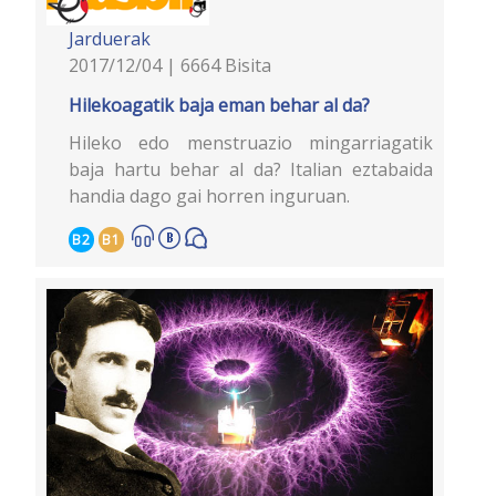
Jarduerak
2017/12/04 | 6664 Bisita
Hilekoagatik baja eman behar al da?
Hileko edo menstruazio mingarriagatik
baja hartu behar al da? Italian eztabaida
handia dago gai horren inguruan.
B2
B1