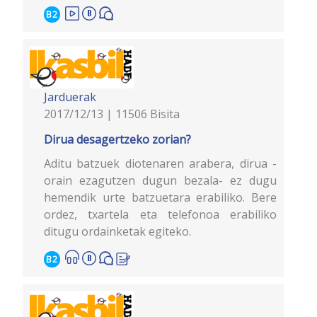
B2
Jarduerak
2017/12/13 | 11506 Bisita
Dirua desagertzeko zorian?
Aditu batzuek diotenaren arabera, dirua -
orain ezagutzen dugun bezala- ez dugu
hemendik urte batzuetara erabiliko. Bere
ordez, txartela eta telefonoa erabiliko
ditugu ordainketak egiteko.
B2