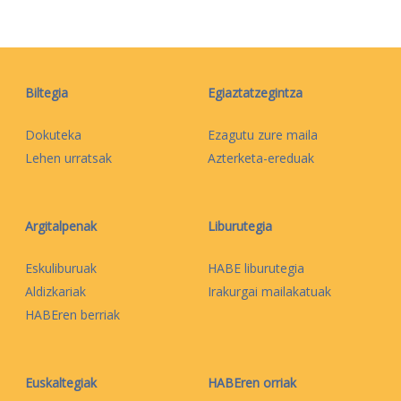
Biltegia
Egiaztatzegintza
Dokuteka
Ezagutu zure maila
Lehen urratsak
Azterketa-ereduak
Argitalpenak
Liburutegia
Eskuliburuak
HABE liburutegia
Aldizkariak
Irakurgai mailakatuak
HABEren berriak
Euskaltegiak
HABEren orriak