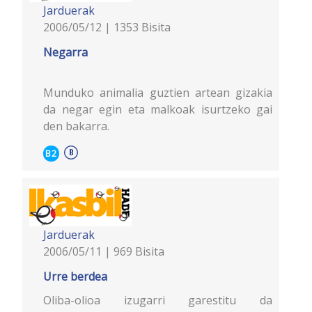
Jarduerak
2006/05/12 | 1353 Bisita
Negarra
Munduko animalia guztien artean gizakia
da negar egin eta malkoak isurtzeko gai
den bakarra.
B2
Jarduerak
2006/05/11 | 969 Bisita
Urre berdea
Oliba-olioa izugarri garestitu da