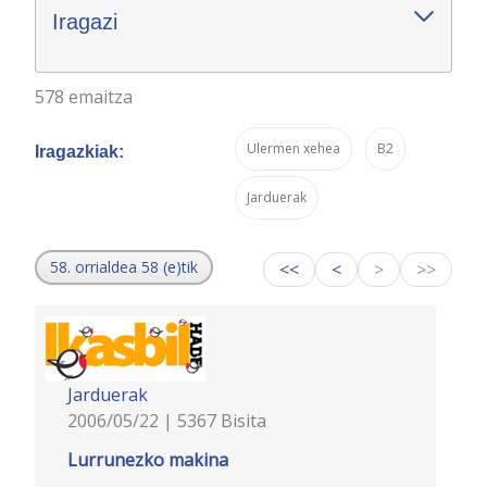
Iragazi
578 emaitza
Ulermen xehea
B2
Iragazkiak:
Jarduerak
58. orrialdea 58 (e)tik
<<
<
>
>>
Jarduerak
2006/05/22 | 5367 Bisita
Lurrunezko makina