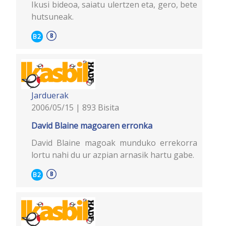
Ikusi bideoa, saiatu ulertzen eta, gero, bete
hutsuneak.
B2
Jarduerak
2006/05/15 | 893 Bisita
David Blaine magoaren erronka
David Blaine magoak munduko errekorra
lortu nahi du ur azpian arnasik hartu gabe.
B2