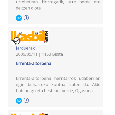
urtebetean. Horregatik, urre berde ere
deitzen diote.
B2
Jarduerak
2006/05/11 | 1153 Bisita
Errenta-aitorpena
Errenta-aitorpena herritarrok udaberrian
egin beharreko kontua izaten da. Alde
batean gu eta bestean, berriz, Ogasuna.
B2