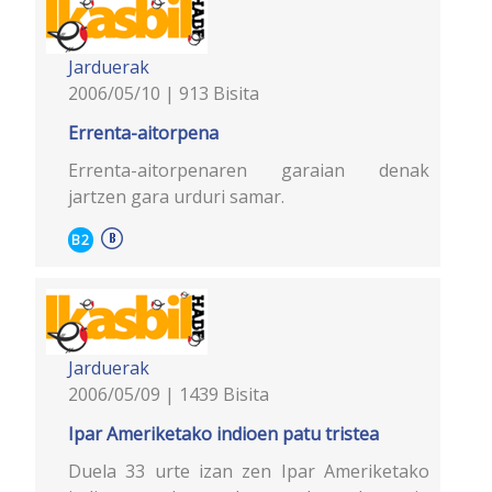
Jarduerak
2006/05/10 | 913 Bisita
Errenta-aitorpena
Errenta-aitorpenaren garaian denak
jartzen gara urduri samar.
B2
Jarduerak
2006/05/09 | 1439 Bisita
Ipar Ameriketako indioen patu tristea
Duela 33 urte izan zen Ipar Ameriketako