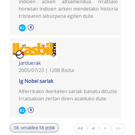
indioen azken altxamendua. Irratsaio
honetan indioen azken mendetako historia
tristearen laburpena egiten dute.
B2
Jarduerak
2005/07/23 | 1208 Bisita
Ig Nobel sariak
Alferrikako ikerketen sariak banatu dituzte.
Irratsaioan zertan diren azalduko dute.
B2
58. orrialdea 58 (e)tik
<<
<
>
>>