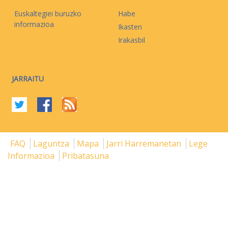
Euskaltegiei buruzko
Habe
informazioa
Ikasten
Irakasbil
JARRAITU
FAQ
Laguntza
Mapa
Jarri Harremanetan
Lege
Informazioa
Pribatasuna