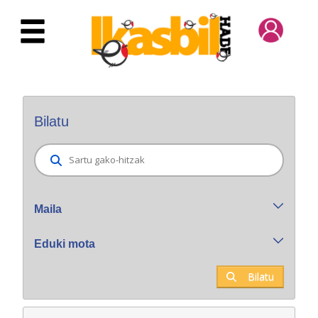
Eduki nagusira joan
Bilatzaile orokorra
Bilatu
Maila
Eduki mota
Bilatu