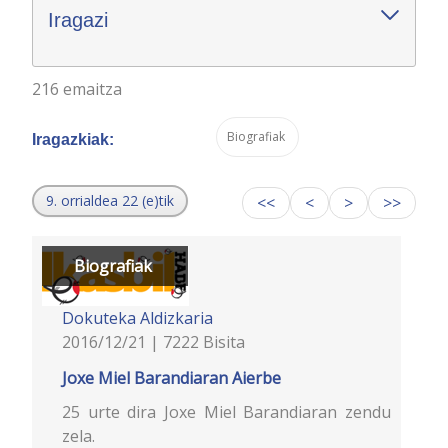
Iragazi
216 emaitza
Biografiak
Iragazkiak:
9. orrialdea 22 (e)tik
<<
<
>
>>
Biografiak
Dokuteka
Aldizkaria
2016/12/21 | 7222 Bisita
Joxe Miel Barandiaran Aierbe
25 urte dira Joxe Miel Barandiaran zendu
zela.