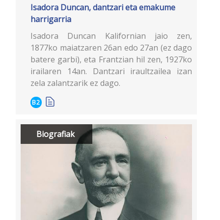
Isadora Duncan, dantzari eta emakume
harrigarria
Isadora Duncan Kalifornian jaio zen,
1877ko maiatzaren 26an edo 27an (ez dago
batere garbi), eta Frantzian hil zen, 1927ko
irailaren 14an. Dantzari iraultzailea izan
zela zalantzarik ez dago.
B2
Biografiak