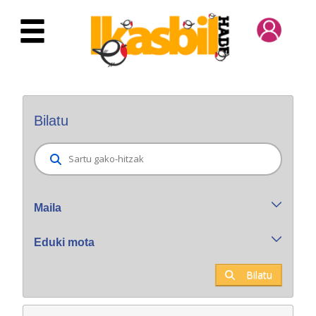
Eduki nagusira joan
Bilatzaile orokorra
Bilatu
Maila
Eduki mota
Bilatu