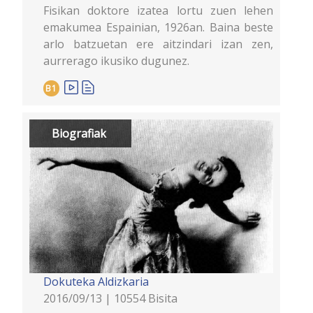
Fisikan doktore izatea lortu zuen lehen
emakumea Espainian, 1926an. Baina beste
arlo batzuetan ere aitzindari izan zen,
aurrerago ikusiko dugunez.
B1
Biografiak
Dokuteka
Aldizkaria
2016/09/13 | 10554 Bisita