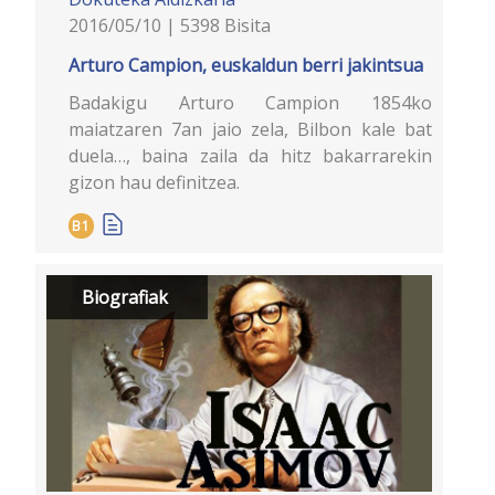
2016/05/10 | 5398 Bisita
Arturo Campion, euskaldun berri jakintsua
Badakigu Arturo Campion 1854ko
maiatzaren 7an jaio zela, Bilbon kale bat
duela…, baina zaila da hitz bakarrarekin
gizon hau definitzea.
B1
Biografiak