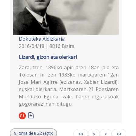
Dokuteka
Aldizkaria
2016/04/18 | 8816 Bisita
Lizardi, gizon eta olerkari
Zarautzen, 1896ko apirilaren 18an jaio eta
Tolosan hil zen 1933ko martxoaren 12an
Jose Mari Agirre (ezizenez, Xabier Lizardi),
euskal olerkaria. Martxoaren 21 Poesiaren
Munduko Eguna izaki, haren ingurukoak
gogorarazi nahi ditugu.
C1
9. orrialdea 22 (e)tik
<<
<
>
>>