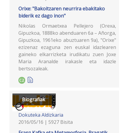
Orixe: "Bakoitzaren neurrira ebakitako
biderik ez dago inon"
Nikolas Ormaetxea Pellejero (Orexa,
Gipuzkoa, 1888ko abenduaren 6a – Añorga,
Gipuzkoa, 1961eko abuztuaren 9a), "Orixe"
ezizenaz ezaguna zen euskal idazlearen
gaineko elkarrizketa irudikatu zuen Joxe
Maria Aranalde irakasle eta idazle
bertsozaleak.
C2
Biografiak
Dokuteka
Aldizkaria
2016/05/16 | 5927 Bisita
Franz Kafka eta Metamorfosia, Pragatik