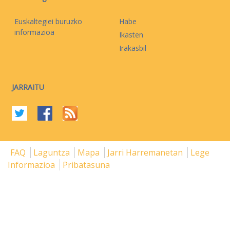
Euskaltegiei buruzko
Habe
informazioa
Ikasten
Irakasbil
JARRAITU
FAQ
Laguntza
Mapa
Jarri Harremanetan
Lege
Informazioa
Pribatasuna