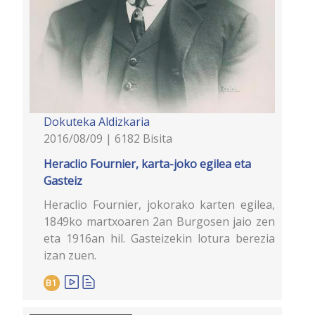
Dokuteka
Aldizkaria
2016/08/09 | 6182 Bisita
Heraclio Fournier, karta-joko egilea eta
Gasteiz
Heraclio Fournier, jokorako karten egilea,
1849ko martxoaren 2an Burgosen jaio zen
eta 1916an hil. Gasteizekin lotura berezia
izan zuen.
B1