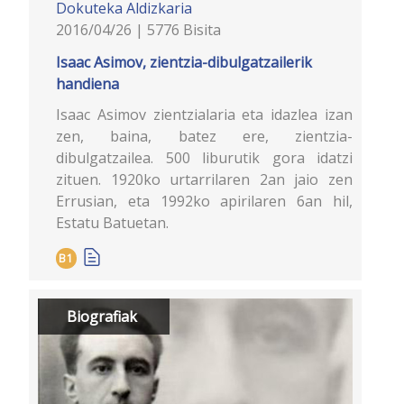
Dokuteka
Aldizkaria
2016/04/26 | 5776 Bisita
Isaac Asimov, zientzia-dibulgatzailerik
handiena
Isaac Asimov zientzialaria eta idazlea izan
zen, baina, batez ere, zientzia-
dibulgatzailea. 500 liburutik gora idatzi
zituen. 1920ko urtarrilaren 2an jaio zen
Errusian, eta 1992ko apirilaren 6an hil,
Estatu Batuetan.
B1
Biografiak