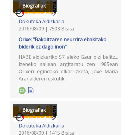
Biografiak
Dokuteka
Aldizkaria
2016/08/09 | 7503 Bisita
Orixe: "Bakoitzaren neurrira ebakitako
biderik ez dago inon"
HABE aldizkariko 57. aleko Gaur bizi balitz...
izeneko sailean argitaratu zen 1985ean
Orixeri egindako elkarrizketa, Joxe Maria
Aranalderen eskutik.
C2
Biografiak
Dokuteka
Aldizkaria
2016/08/09 | 1415 Bisita