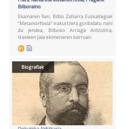
Bilboraino
Ekainaren 9an, Bilbo Zaharra Euskaltegiak
"Metamorfosia" irakurtzera gonbidatu nahi
du jendea, Bilboko Arriaga Antzokira,
Ikasleen Jaia ekimenaren barruan.
B1
Biografiak
Dokuteka
Aldizkaria