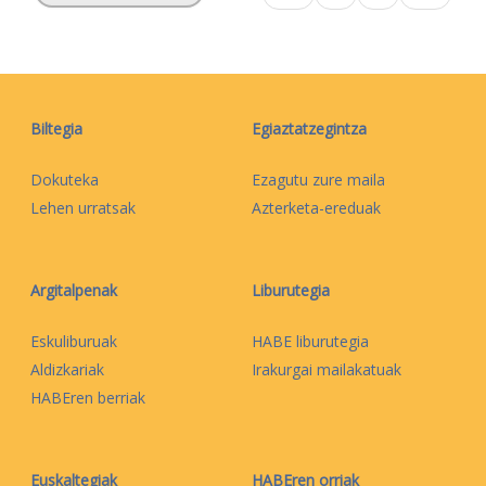
Biltegia
Egiaztatzegintza
Dokuteka
Ezagutu zure maila
Lehen urratsak
Azterketa-ereduak
Argitalpenak
Liburutegia
Eskuliburuak
HABE liburutegia
Aldizkariak
Irakurgai mailakatuak
HABEren berriak
Euskaltegiak
HABEren orriak