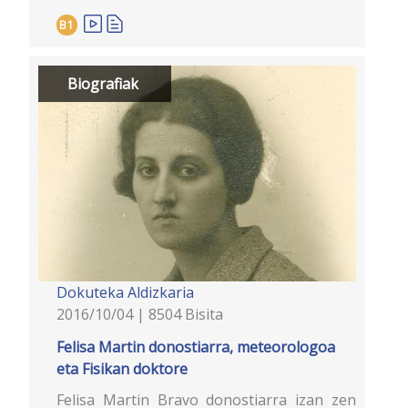
B1
Biografiak
Dokuteka
Aldizkaria
2016/10/04 | 8504 Bisita
Felisa Martin donostiarra, meteorologoa
eta Fisikan doktore
Felisa Martin Bravo donostiarra izan zen