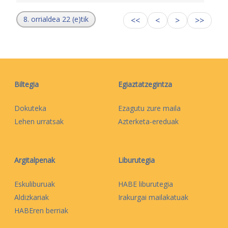
8. orrialdea 22 (e)tik
<<
<
>
>>
Biltegia
Egiaztatzegintza
Dokuteka
Ezagutu zure maila
Lehen urratsak
Azterketa-ereduak
Argitalpenak
Liburutegia
Eskuliburuak
HABE liburutegia
Aldizkariak
Irakurgai mailakatuak
HABEren berriak