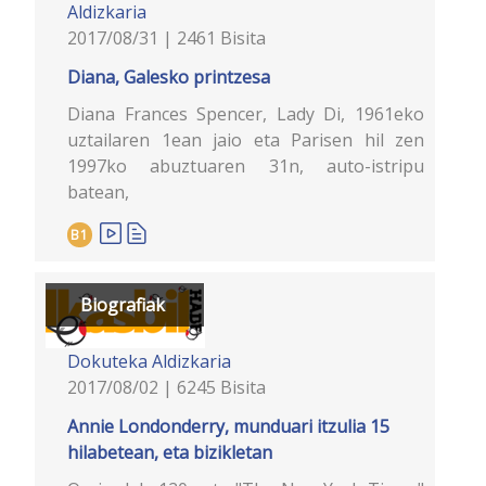
Aldizkaria
2017/08/31 | 2461 Bisita
Diana, Galesko printzesa
Diana Frances Spencer, Lady Di, 1961eko
uztailaren 1ean jaio eta Parisen hil zen
1997ko abuztuaren 31n, auto-istripu
batean,
B1
Biografiak
Dokuteka
Aldizkaria
2017/08/02 | 6245 Bisita
Annie Londonderry, munduari itzulia 15
hilabetean, eta bizikletan