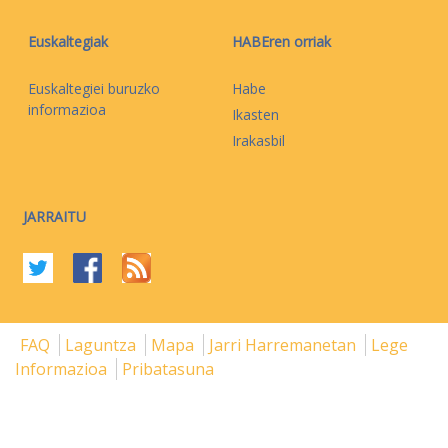
Euskaltegiak
HABEren orriak
Euskaltegiei buruzko
Habe
informazioa
Ikasten
Irakasbil
JARRAITU
FAQ
Laguntza
Mapa
Jarri Harremanetan
Lege
Informazioa
Pribatasuna