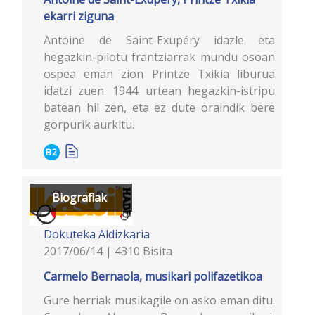
ekarri ziguna
Antoine de Saint-Exupéry idazle eta
hegazkin-pilotu frantziarrak mundu osoan
ospea eman zion Printze Txikia liburua
idatzi zuen. 1944. urtean hegazkin-istripu
batean hil zen, eta ez dute oraindik bere
gorpurik aurkitu.
B2
Biografiak
Dokuteka
Aldizkaria
2017/06/14 | 4310 Bisita
Carmelo Bernaola, musikari polifazetikoa
Gure herriak musikagile on asko eman ditu.