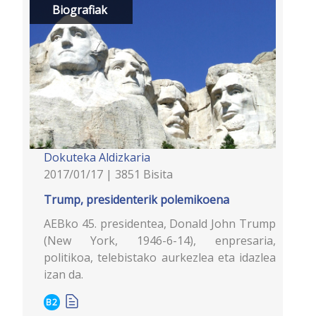
Biografiak
Dokuteka
Aldizkaria
2017/01/17 | 3851 Bisita
Trump, presidenterik polemikoena
AEBko 45. presidentea, Donald John Trump
(New York, 1946-6-14), enpresaria,
politikoa, telebistako aurkezlea eta idazlea
izan da.
B2