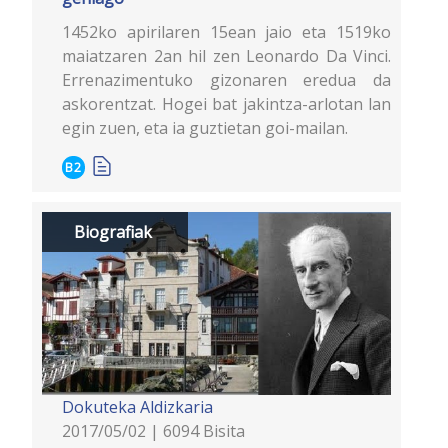
1452ko apirilaren 15ean jaio eta 1519ko
maiatzaren 2an hil zen Leonardo Da Vinci.
Errenazimentuko gizonaren eredua da
askorentzat. Hogei bat jakintza-arlotan lan
egin zuen, eta ia guztietan goi-mailan.
B2
Biografiak
Dokuteka
Aldizkaria
2017/05/02 | 6094 Bisita