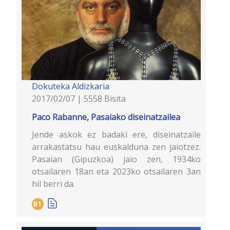
Dokuteka
Aldizkaria
2017/02/07 | 5558 Bisita
Paco Rabanne, Pasaiako diseinatzailea
Jende askok ez badaki ere, diseinatzaile
arrakastatsu hau euskalduna zen jaiotzez.
Pasaian (Gipuzkoa) jaio zen, 1934ko
otsailaren 18an eta 2023ko otsailaren 3an
hil berri da.
B1