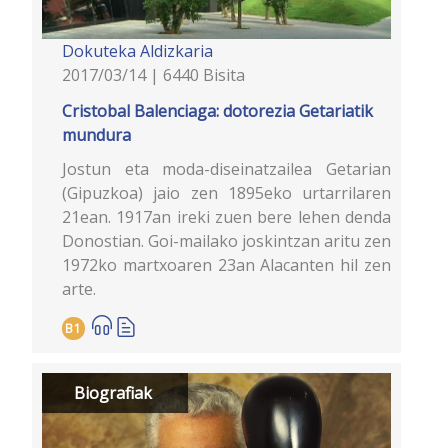
Dokuteka
Aldizkaria
2017/03/14 | 6440 Bisita
Cristobal Balenciaga: dotorezia Getariatik
mundura
Jostun eta moda-diseinatzailea Getarian
(Gipuzkoa) jaio zen 1895eko urtarrilaren
21ean. 1917an ireki zuen bere lehen denda
Donostian. Goi-mailako joskintzan aritu zen
1972ko martxoaren 23an Alacanten hil zen
arte.
B1
Biografiak