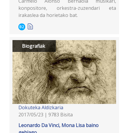
Carmelo Alonso Bernaola musikari,
konpositore, orkestra-zuzendari eta
irakaslea da horietako bat.
B2
Biografiak
Dokuteka
Aldizkaria
2017/05/23 | 9783 Bisita
Leonardo Da Vinci, Mona Lisa baino
gehiago