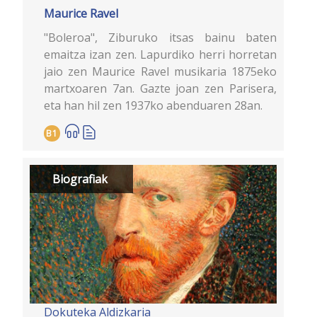
Maurice Ravel
"Boleroa", Ziburuko itsas bainu baten
emaitza izan zen. Lapurdiko herri horretan
jaio zen Maurice Ravel musikaria 1875eko
martxoaren 7an. Gazte joan zen Parisera,
eta han hil zen 1937ko abenduaren 28an.
B1
Biografiak
Dokuteka
Aldizkaria