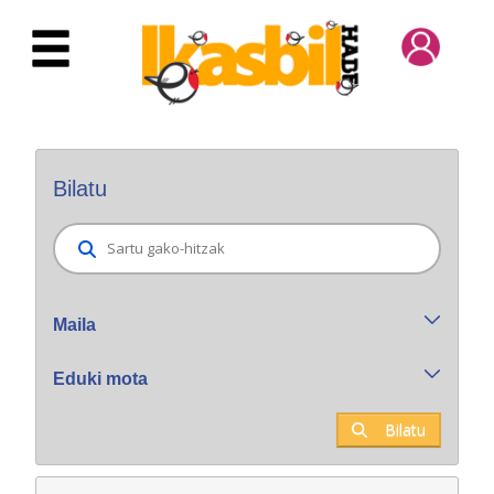
Eduki nagusira joan
Bilatzaile orokorra
Bilatu
Maila
Eduki mota
Bilatu