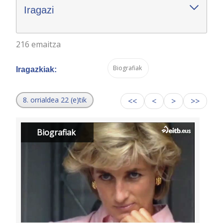
Iragazi
216 emaitza
Biografiak
Iragazkiak:
8. orrialdea 22 (e)tik
<<
<
>
>>
Biografiak