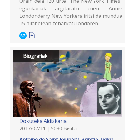
Orain dela 120 urte "The New York Times"
egunkariak argitaratu zuen: Annie
Londonderry New Yorkera iritsi da mundua
15 hilabetean zeharkatu ondoren.
B2
Biografiak
Dokuteka
Aldizkaria
2017/07/11 | 5080 Bisita
Antoine de Saint-Exupéry, Printze Txikia