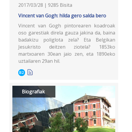
2017/03/28 | 9285 Bisita
Vincent van Gogh: hilda gero salda bero
Vincent van Gogh pintorearen koadroak
oso garestiak direla gauza jakina da, baina
badakizu poliglota zela? Eta Belgikan
Jesukristo deitzen ziotela? 1853ko
martxoaren 30ean jaio zen, eta 1890eko
uztailaren 29an hil.
B2
Biografiak