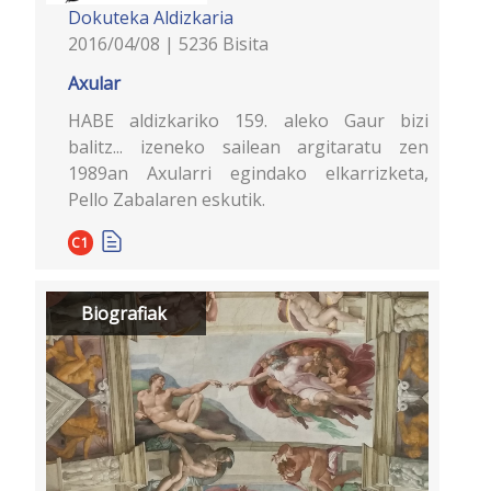
Dokuteka
Aldizkaria
2016/04/08 | 5236 Bisita
Axular
HABE aldizkariko 159. aleko Gaur bizi
balitz... izeneko sailean argitaratu zen
1989an Axularri egindako elkarrizketa,
Pello Zabalaren eskutik.
C1
Biografiak