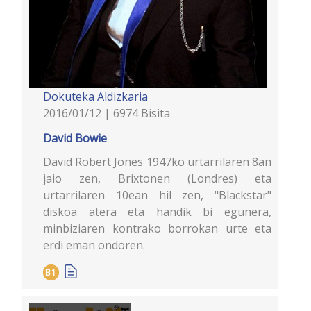
Dokuteka
Aldizkaria
2016/01/12 | 6974 Bisita
David Bowie
David Robert Jones 1947ko urtarrilaren 8an
jaio zen, Brixtonen (Londres) eta
urtarrilaren 10ean hil zen, "Blackstar"
diskoa atera eta handik bi egunera,
minbiziaren kontrako borrokan urte eta
erdi eman ondoren.
B1