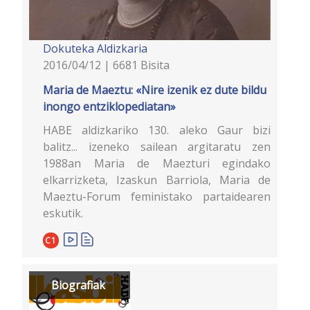
Dokuteka
Aldizkaria
2016/04/12 | 6681 Bisita
Maria de Maeztu: «Nire izenik ez dute bildu
inongo entziklopediatan»
HABE aldizkariko 130. aleko Gaur bizi
balitz... izeneko sailean argitaratu zen
1988an Maria de Maezturi egindako
elkarrizketa, Izaskun Barriola, Maria de
Maeztu-Forum feministako partaidearen
eskutik.
C1
Biografiak