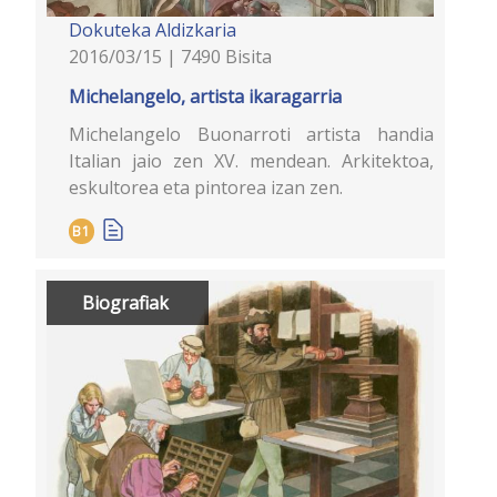
Dokuteka
Aldizkaria
2016/03/15 | 7490 Bisita
Michelangelo, artista ikaragarria
Michelangelo Buonarroti artista handia
Italian jaio zen XV. mendean. Arkitektoa,
eskultorea eta pintorea izan zen.
B1
Biografiak