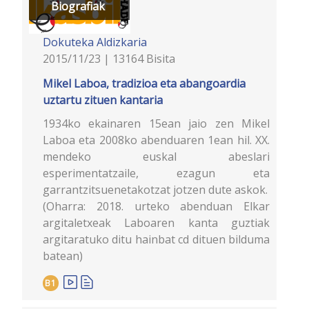
Biografiak
Dokuteka
Aldizkaria
2015/11/23 | 13164 Bisita
Mikel Laboa, tradizioa eta abangoardia
uztartu zituen kantaria
1934ko ekainaren 15ean jaio zen Mikel
Laboa eta 2008ko abenduaren 1ean hil. XX.
mendeko euskal abeslari
esperimentatzaile, ezagun eta
garrantzitsuenetakotzat jotzen dute askok.
(Oharra: 2018. urteko abenduan Elkar
argitaletxeak Laboaren kanta guztiak
argitaratuko ditu hainbat cd dituen bilduma
batean)
B1