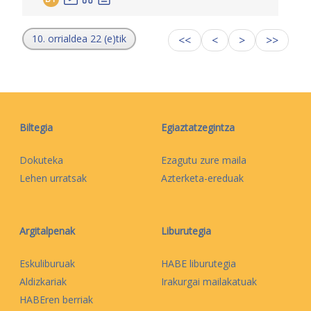
10. orrialdea 22 (e)tik
<<
<
>
>>
Biltegia
Egiaztatzegintza
Dokuteka
Ezagutu zure maila
Lehen urratsak
Azterketa-ereduak
Argitalpenak
Liburutegia
Eskuliburuak
HABE liburutegia
Aldizkariak
Irakurgai mailakatuak
HABEren berriak