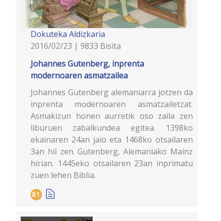
Dokuteka
Aldizkaria
2016/02/23 | 9833 Bisita
Johannes Gutenberg, inprenta
modernoaren asmatzailea
Johannes Gutenberg alemaniarra jotzen da
inprenta modernoaren asmatzailetzat.
Asmakizun honen aurretik oso zaila zen
liburuen zabalkundea egitea. 1398ko
ekainaren 24an jaio eta 1468ko otsailaren
3an hil zen Gutenberg, Alemaniako Mainz
hirian. 1445eko otsailaren 23an inprimatu
zuen lehen Biblia.
B1