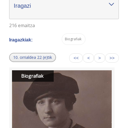
Iragazi
216 emaitza
Biografiak
Iragazkiak:
10. orrialdea 22 (e)tik
<<
<
>
>>
Biografiak