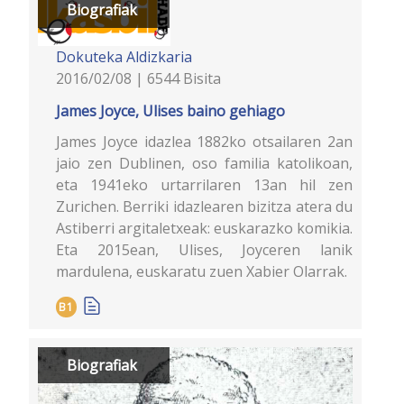
Biografiak
Dokuteka
Aldizkaria
2016/02/08 | 6544 Bisita
James Joyce, Ulises baino gehiago
James Joyce idazlea 1882ko otsailaren 2an
jaio zen Dublinen, oso familia katolikoan,
eta 1941eko urtarrilaren 13an hil zen
Zurichen. Berriki idazlearen bizitza atera du
Astiberri argitaletxeak: euskarazko komikia.
Eta 2015ean, Ulises, Joyceren lanik
mardulena, euskaratu zuen Xabier Olarrak.
B1
Biografiak