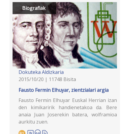
Biografiak
Dokuteka
Aldizkaria
2015/10/20 | 11748 Bisita
Fausto Fermin Elhuyar, zientzialari argia
Fausto Fermin Elhuyar Euskal Herrian izan
den kimikaririk handienetakoa da. Bere
anaia Juan Joserekin batera, wolframioa
aurkitu zuen.
B1