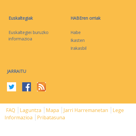
Euskaltegiak
HABEren orriak
Euskaltegiei buruzko
Habe
informazioa
Ikasten
Irakasbil
JARRAITU
FAQ
Laguntza
Mapa
Jarri Harremanetan
Lege
Informazioa
Pribatasuna