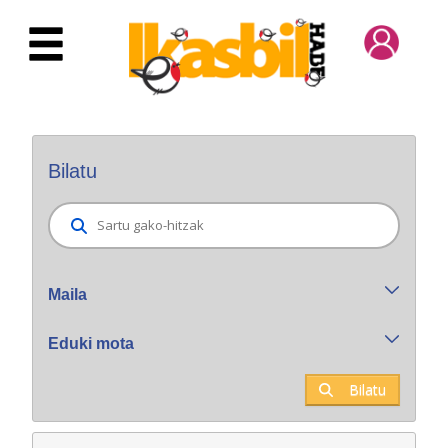
Eduki nagusira joan
Bilatzaile orokorra
Bilatu
Maila
Eduki mota
Bilatu