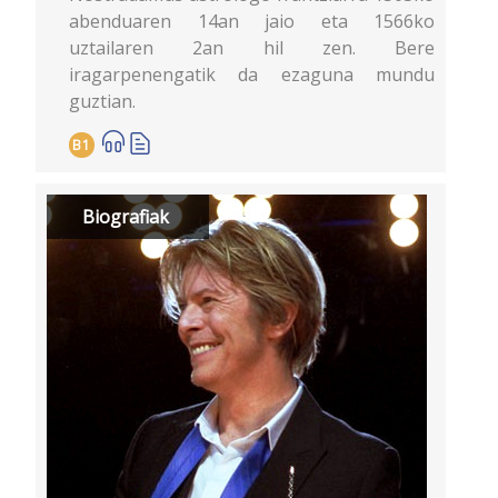
abenduaren 14an jaio eta 1566ko
uztailaren 2an hil zen. Bere
iragarpenengatik da ezaguna mundu
guztian.
B1
Biografiak