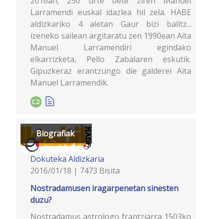
2016an, 250 urte bete ziren Manuel
Larramendi euskal idazlea hil zela. HABE
aldizkariko 4 aletan Gaur bizi balitz...
izeneko sailean argitaratu zen 1990ean Aita
Manuel Larramendiri egindako
elkarrizketa, Pello Zabalaren eskutik.
Gipuzkeraz erantzungo die galderei Aita
Manuel Larramendik.
C2
Biografiak
Dokuteka
Aldizkaria
2016/01/18 | 7473 Bisita
Nostradamusen iragarpenetan sinesten
duzu?
Nostradamus astrologo frantziarra 1503ko